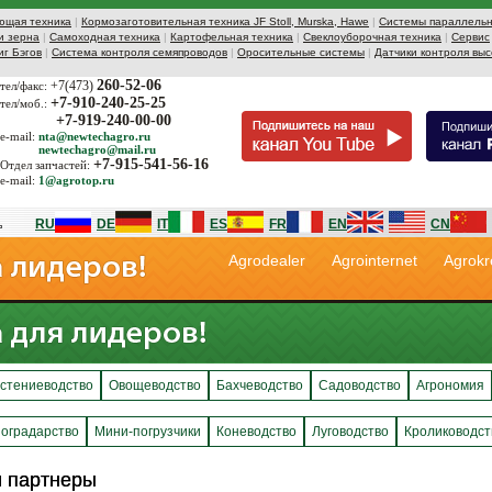
ющая техника
|
Кормозаготовительная техника JF Stoll, Murska, Hawe
|
Системы параллельн
и зерна
|
Самоходная техника
|
Картофельная техника
|
Свеклоуборочная техника
|
Сервис
иг Бэгов
|
Система контроля семяпроводов
|
Оросительные системы
|
Датчики контроля выс
260-52-06
+7(473)
тел/факс:
+7-910-240-25-25
тел/моб.:
+7-919-240-00-00
e-mail:
nta@newtechagro.ru
newtechagro@mail.ru
+7-915-541-56-16
Отдел запчастей:
e-mail:
1@agrotop.ru
RU
DE
IT
ES
FR
EN
CN
Agrodealer
Agrointernet
Agrokr
стениеводство
Овощеводство
Бахчеводство
Садоводство
Агрономия
оградарство
Мини-погрузчики
Коневодство
Луговодство
Кролиководст
и партнеры
и партнеры