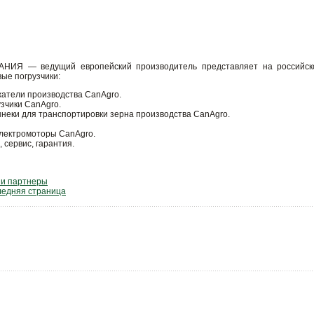
ИЯ — ведущий европейский производитель представляет на российско
ые погрузчики:
атели производства CanAgro.
зчики CanAgro.
еки для транспортировки зерна производства CanAgro.
лектромоторы CanAgro.
 сервис, гарантия.
и партнеры
ледняя страница