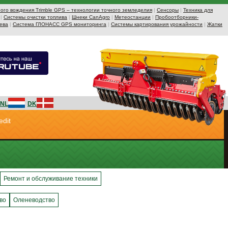
ого вождения Trimble GPS – технологии точного земледелия
|
Сенсоры
|
Техника для
|
Системы очистки топлива
|
Шнеки CanAgro
|
Метеостанции
|
Пробоотборники-
ева
|
Система ГЛОНАСС GPS мониторинга
|
Системы картирования урожайности
|
Жатки
NL
DK
edit
Ремонт и обслуживание техники
во
Оленеводство