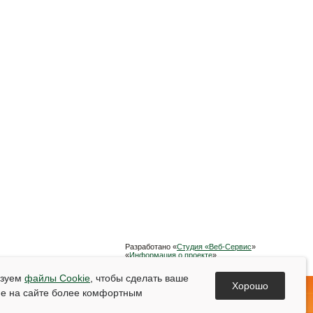
Разработано «
Студия «Веб-Сервис
»
«
Информация о проекте
»
Список используемой литературы
ьзуем
файлы Cookie
, чтобы сделать ваше
Хорошо
е на сайте более комфортным