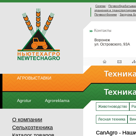
Сеялки
|
Почвообрабатыва
хранения и транспортировк
Почвоотбоники
|
Загрузка Б
Воронеж
ул. Островского, 93А
АГРОВЫСТАВКИ
Agrotur
Agroreklama
Животноводство
Ра
О компании
Лесная техника
Вин
Сельхозтехника
CanAgro - Наш
CanAgro - Наш
Каталог товаров