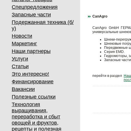
Спецпредложения
Запасные части
CanAgro
Подержанная техника (б/
у)
CanAgro GmbH ГЕРМАН
универсальные шнеков
Новости
Шнеки-перегруж
Маркетинг
Шнековые погру
Передвижные шн
Наши партнеры
Серия EMD.
Гидромоторы, э
Услуги
Запасные части,
Статьи
Это интересно!
перейти в раздел
Наш
пос
Финансирование
Вакансии
Полезные ссылки
Технология
выращивания,
переработка и сбыт
овощей и фруктов,
рецепты и полезная