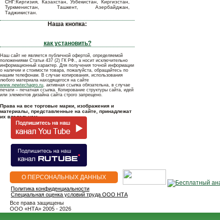
СНГ:Киргизия, Казахстан, Узбекистан, Киргизстан,
Туркменистан, Ташкент, Азербайджан,
Таджикистан.
Наша кнопка:
как установить?
Наш сайт не является публичной офертой, определяемой
положениями Статьи 437 (2) ГК РФ., а носит исключительно
информационный характер. Для получения точной информации
о наличии и стоимости товара, пожалуйста, обращайтесь по
нашим телефонам. В случае копирования, использования
любого материала находящегося на сайте
www.newtechagro.ru
, активная ссылка обязательна, в случае
печати – печатная ссылка. Копирование структуры сайта, идей
или элементов дизайна сайта строго запрещено.
Права на все торговые марки, изображения и
материалы, представленные на сайте, принадлежат
их владельцам.
О ПЕРСОНАЛЬНЫХ ДАННЫХ
Политика конфиденциальности
Специальная оценка условий труда ООО НТА
Все права защищены
OOO «НТА» 2005 - 2026