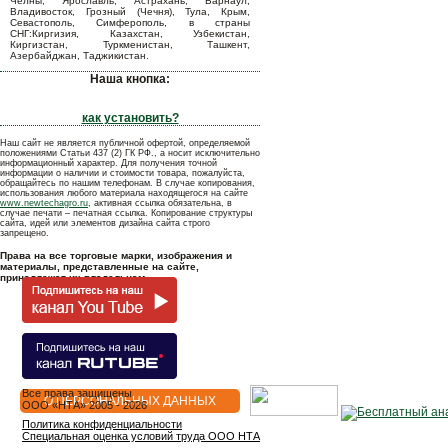
Челны, Ярославль, Астрахань, Барнаул,
Владивосток, Грозный (Чечня), Тула, Крым,
Севастополь, Симферополь, в страны
СНГ:Киргизия, Казахстан, Узбекистан,
Киргизстан, Туркменистан, Ташкент,
Азербайджан, Таджикистан.
Наша кнопка:
как установить?
Наш сайт не является публичной офертой, определяемой
положениями Статьи 437 (2) ГК РФ., а носит исключительно
информационный характер. Для получения точной
информации о наличии и стоимости товара, пожалуйста,
обращайтесь по нашим телефонам. В случае копирования,
использования любого материала находящегося на сайте
www.newtechagro.ru
, активная ссылка обязательна, в
случае печати – печатная ссылка. Копирование структуры
сайта, идей или элементов дизайна сайта строго
запрещено.
Права на все торговые марки, изображения и
материалы, представленные на сайте,
принадлежат их владельцам.
Все права защищены
О ПЕРСОНАЛЬНЫХ ДАННЫХ
OOO «НТА» 2005 - 2026
Политика конфиденциальности
Специальная оценка условий труда ООО НТА