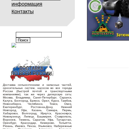
информация
Контакты
Доставка сельхозтехники и запасных частей,
оросительных систем, насосов во все города
России (быстрой почтой и транспортными
компаниями), так же через дилерскую сеть:
Москва, Владимир, Санкт-Петербург, Саранск,
Калуга, Белгород, Брянск, Орел, Курск, Тамбов,
Новосибирск, Челябинск, Томск, Омск,
Екатеринбург, Ростов-на-Дону, Нижний
Новгород, Уфа, Казань, Самара, Пермь,
Хабаровск, Волгоград, Иркутск, Красноярск,
Новокузнецк, Липецк, Башкирия, Ставрополь,
Воронеж, Тюмень, Саратов, Уфа, Татарстан,
Оренбург, Краснодар, Кемерово, Тольятти,
Рязань, Ижевск, Пенза, Ульяновск, Набережные