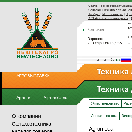
Сеялки
|
Почвообрабатывающа
Сенсоры
|
Техника для хранен
CanAgro
|
Метеостанции
|
Про
ГЛОНАСС GPS мониторинга
|
те
те
e-
Воронеж
ул. Островского, 93А
От
e-
RU
АГРОВЫСТАВКИ
Agrotur
Agroreklama
Животноводство
Раст
О компании
Лесная техника
Виног
Сельхозтехника
Agromoda
Agromoda
Каталог товаров