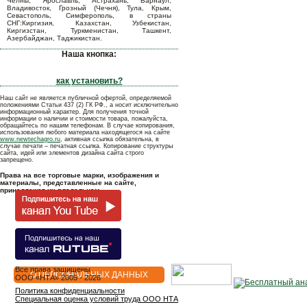
Челны, Ярославль, Астрахань, Барнаул,
Владивосток, Грозный (Чечня), Тула, Крым,
Севастополь, Симферополь, в страны
СНГ:Киргизия, Казахстан, Узбекистан,
Киргизстан, Туркменистан, Ташкент,
Азербайджан, Таджикистан.
Наша кнопка:
как установить?
Наш сайт не является публичной офертой, определяемой
положениями Статьи 437 (2) ГК РФ., а носит исключительно
информационный характер. Для получения точной
информации о наличии и стоимости товара, пожалуйста,
обращайтесь по нашим телефонам. В случае копирования,
использования любого материала находящегося на сайте
www.newtechagro.ru
, активная ссылка обязательна, в
случае печати – печатная ссылка. Копирование структуры
сайта, идей или элементов дизайна сайта строго
запрещено.
Права на все торговые марки, изображения и
материалы, представленные на сайте,
принадлежат их владельцам.
Все права защищены
О ПЕРСОНАЛЬНЫХ ДАННЫХ
OOO «НТА» 2005 - 2026
Политика конфиденциальности
Специальная оценка условий труда ООО НТА