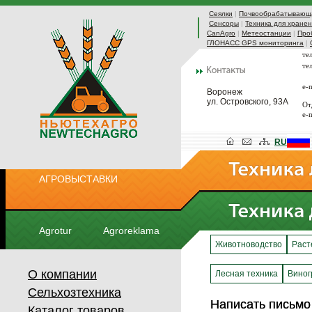
Сеялки
|
Почвообрабатывающа
Сенсоры
|
Техника для хранен
CanAgro
|
Метеостанции
|
Про
ГЛОНАСС GPS мониторинга
|
те
те
e-
Воронеж
ул. Островского, 93А
От
e-
RU
АГРОВЫСТАВКИ
Agrotur
Agroreklama
Животноводство
Раст
О компании
Лесная техника
Виног
Сельхозтехника
Написать письмо
Написать письмо
Каталог товаров