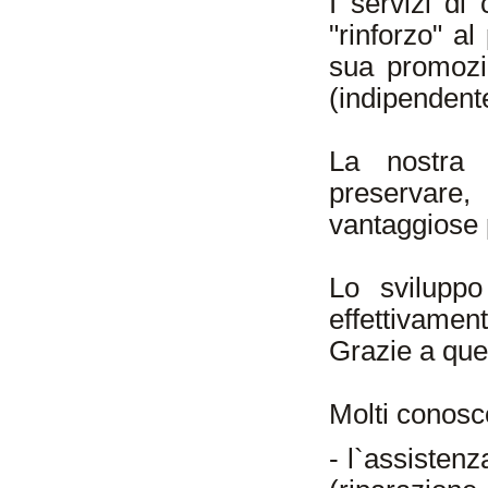
I servizi di
"rinforzo" a
sua promozio
(indipendent
La nostra r
preservare
vantaggiose pe
Lo sviluppo
effettivamen
Grazie a quel
Molti conosco
- l`assistenz