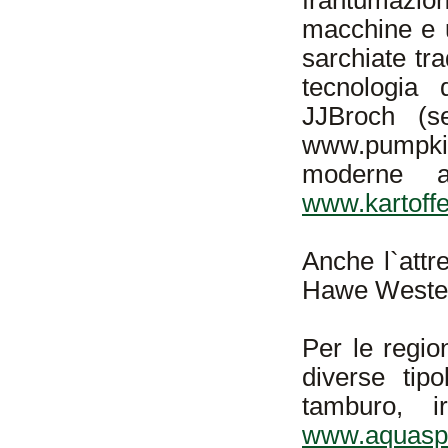
frantumazion
macchine e us
sarchiate tra
tecnologia 
JJBroch (se
www.pumpki
moderne at
www.kartoffe
Anche l`attre
Hawe Wester,
Per le regio
diverse tipo
tamburo, i
www.aquaspr