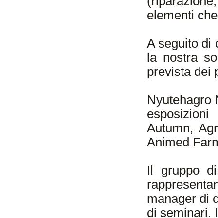
(riparazione
elementi che
A seguito di d
la nostra so
prevista dei 
Nyutehagro N
esposizioni 
Autumn, Agr
Animed Farme
Il gruppo d
rappresenta
manager di di
di seminari. I