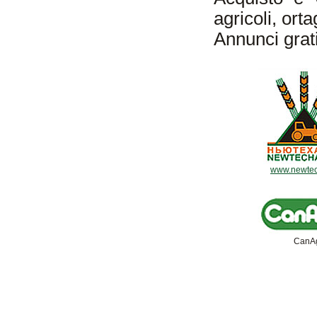
agricoli, orta
Annunci grati
www.newtec
CanA