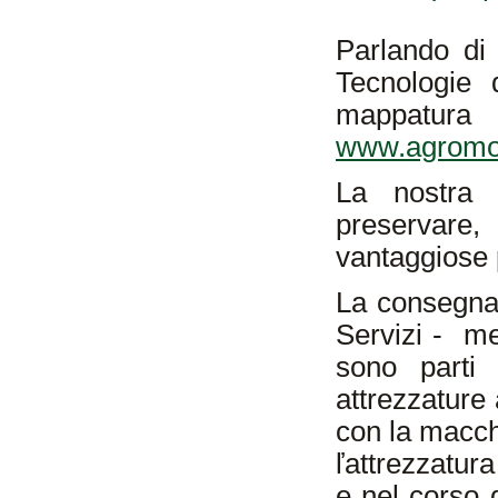
Parlando di
Tecnologie 
mappatura 
www.agromon
La nostra r
preservare
vantaggiose pe
La consegna 
Servizi - me
sono parti 
attrezzature 
con la macch
ľattrezzatur
e nel corso 