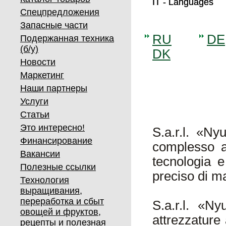
IT - Languages
IT - Languages
Спецпредложения
Запасные части
RU
DE
Подержанная техника
(б/у)
DK
Новости
Маркетинг
Наши партнеры
Услуги
Статьи
Это интересно!
S.a.r.l. «Ny
Финансирование
complesso ag
Вакансии
tecnologia e
Полезные ссылки
preciso di m
Технология
выращивания,
переработка и сбыт
S.a.r.l. «N
овощей и фруктов,
attrezzature
рецепты и полезная