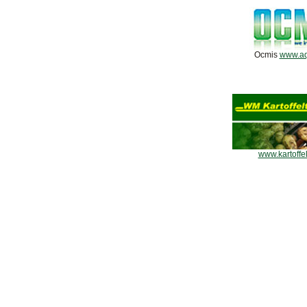
Ocmis
www.aq
www.kartoffel