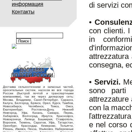
di servizi co
информация
Контакты
•
Consulenza
con clienti. 
in conform
d'informazion
attrezzatura 
consegna, e
•
Servizi.
Me
Доставка сельхозтехники и запасных частей,
sono parti 
оросительных систем, насосов во все города
России (быстрой почтой и транспортными
компаниями), так же через дилерскую сеть:
attrezzature 
Москва, Владимир, Санкт-Петербург, Саранск,
Калуга, Белгород, Брянск, Орел, Курск, Тамбов,
con la macch
Новосибирск, Челябинск, Томск, Омск,
Екатеринбург, Ростов-на-Дону, Нижний
Новгород, Уфа, Казань, Самара, Пермь,
ľattrezzatur
Хабаровск, Волгоград, Иркутск, Красноярск,
Новокузнецк, Липецк, Башкирия, Ставрополь,
e nel corso 
Воронеж, Тюмень, Саратов, Уфа, Татарстан,
Оренбург, Краснодар, Кемерово, Тольятти,
Рязань, Ижевск, Пенза, Ульяновск, Набережные