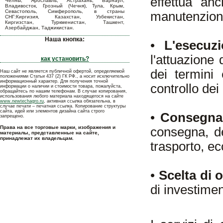
effettua anc
Челны, Ярославль, Астрахань, Барнаул,
Владивосток, Грозный (Чечня), Тула, Крым,
Севастополь, Симферополь, в страны
manutenzion
СНГ:Киргизия, Казахстан, Узбекистан,
Киргизстан, Туркменистан, Ташкент,
Азербайджан, Таджикистан.
Наша кнопка:
•
L'esecuz
l'attuazione d
как установить?
dei termini 
Наш сайт не является публичной офертой, определяемой
положениями Статьи 437 (2) ГК РФ., а носит исключительно
информационный характер. Для получения точной
controllo dei
информации о наличии и стоимости товара, пожалуйста,
обращайтесь по нашим телефонам. В случае копирования,
использования любого материала находящегося на сайте
www.newtechagro.ru
, активная ссылка обязательна, в
случае печати – печатная ссылка. Копирование структуры
сайта, идей или элементов дизайна сайта строго
•
Consegna d
запрещено.
Права на все торговые марки, изображения и
consegna, del
материалы, представленные на сайте,
принадлежат их владельцам.
trasporto, ec
•
Scelta di 
di investimen