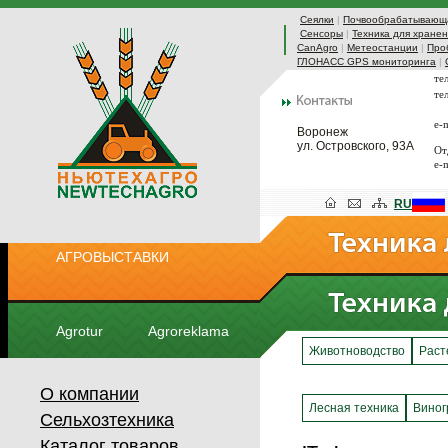
Сеялки
|
Почвообрабатывающа
Сенсоры
|
Техника для хранен
CanAgro
|
Метеостанции
|
Про
ГЛОНАСС GPS мониторинга
|
те
те
e-
Воронеж
ул. Островского, 93А
От
e-
RU
АГРОВЫСТАВКИ
Agrotur
Agroreklama
Животноводство
Раст
О компании
Лесная техника
Виног
Сельхозтехника
Каталог товаров