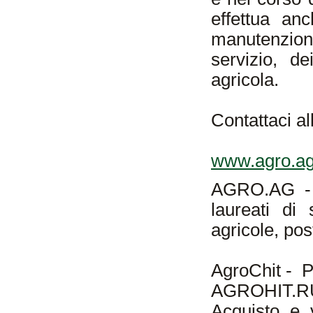
effettua anc
manutenzio
servizio, d
agricola.
Contattaci all
www.agro.a
AGRO.AG - C
laureati di 
agricole, post
AgroChit - P
AGROHIT.RU 
Acquisto e 