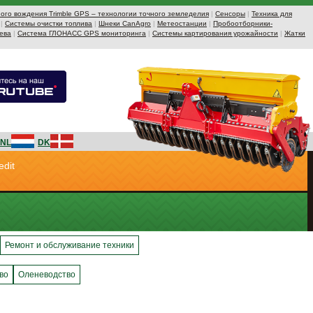
ого вождения Trimble GPS – технологии точного земледелия
|
Сенсоры
|
Техника для
|
Системы очистки топлива
|
Шнеки CanAgro
|
Метеостанции
|
Пробоотборники-
ева
|
Система ГЛОНАСС GPS мониторинга
|
Системы картирования урожайности
|
Жатки
NL
DK
edit
Ремонт и обслуживание техники
во
Оленеводство