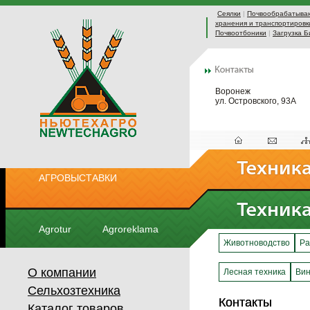
Сеялки
|
Почвообрабатыва
хранения и транспортировк
Почвоотбоники
|
Загрузка Б
Воронеж
ул. Островского, 93А
АГРОВЫСТАВКИ
Agrotur
Agroreklama
Животноводство
Ра
О компании
Лесная техника
Вин
Сельхозтехника
Контакты
Контакты
Каталог товаров