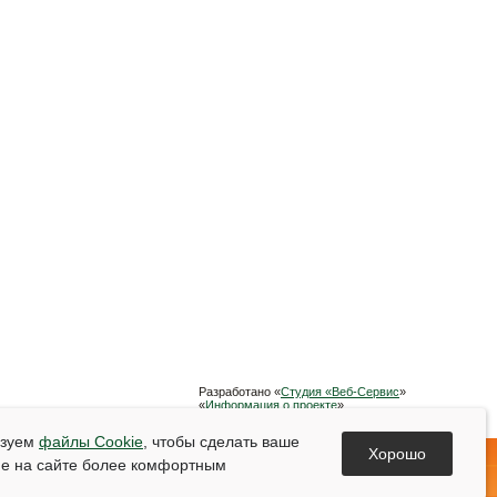
Разработано «
Студия «Веб-Сервис
»
«
Информация о проекте
»
Список используемой литературы
ьзуем
файлы Cookie
, чтобы сделать ваше
Хорошо
е на сайте более комфортным