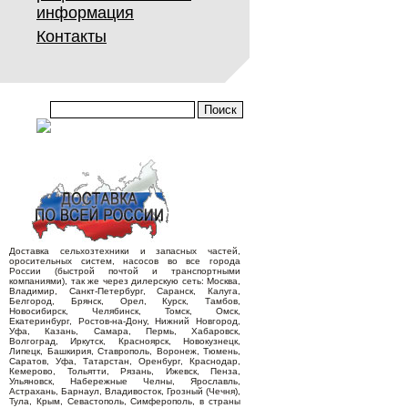
информация
Контакты
Доставка сельхозтехники и запасных частей,
оросительных систем, насосов во все города
России (быстрой почтой и транспортными
компаниями), так же через дилерскую сеть: Москва,
Владимир, Санкт-Петербург, Саранск, Калуга,
Белгород, Брянск, Орел, Курск, Тамбов,
Новосибирск, Челябинск, Томск, Омск,
Екатеринбург, Ростов-на-Дону, Нижний Новгород,
Уфа, Казань, Самара, Пермь, Хабаровск,
Волгоград, Иркутск, Красноярск, Новокузнецк,
Липецк, Башкирия, Ставрополь, Воронеж, Тюмень,
Саратов, Уфа, Татарстан, Оренбург, Краснодар,
Кемерово, Тольятти, Рязань, Ижевск, Пенза,
Ульяновск, Набережные Челны, Ярославль,
Астрахань, Барнаул, Владивосток, Грозный (Чечня),
Тула, Крым, Севастополь, Симферополь, в страны