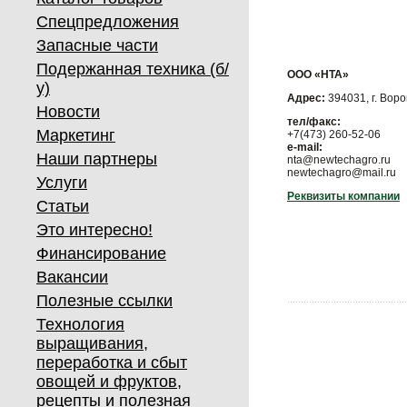
Спецпредложения
Запасные части
Подержанная техника (б/
OOO «НТА»
у)
Адрес:
394031, г. Воро
Новости
тел/факс:
Маркетинг
+7(473) 260-52-06
e-mail:
Наши партнеры
nta@newtechagro.ru
newtechagro@mail.ru
Услуги
Реквизиты компании
Статьи
Это интересно!
Финансирование
Вакансии
Полезные ссылки
Технология
выращивания,
переработка и сбыт
овощей и фруктов,
рецепты и полезная