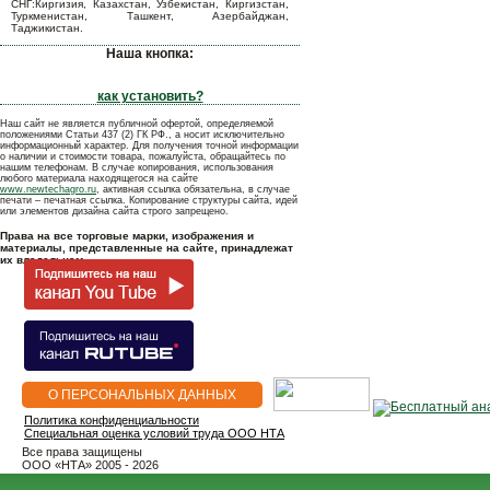
СНГ:Киргизия, Казахстан, Узбекистан, Киргизстан,
Туркменистан, Ташкент, Азербайджан,
Таджикистан.
Наша кнопка:
как установить?
Наш сайт не является публичной офертой, определяемой
положениями Статьи 437 (2) ГК РФ., а носит исключительно
информационный характер. Для получения точной информации
о наличии и стоимости товара, пожалуйста, обращайтесь по
нашим телефонам. В случае копирования, использования
любого материала находящегося на сайте
www.newtechagro.ru
, активная ссылка обязательна, в случае
печати – печатная ссылка. Копирование структуры сайта, идей
или элементов дизайна сайта строго запрещено.
Права на все торговые марки, изображения и
материалы, представленные на сайте, принадлежат
их владельцам.
О ПЕРСОНАЛЬНЫХ ДАННЫХ
Политика конфиденциальности
Специальная оценка условий труда ООО НТА
Все права защищены
OOO «НТА» 2005 - 2026