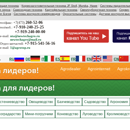
ющая техника
|
Кормозаготовительная техника JF Stoll, Murska, Hawe
|
Системы параллельн
и зерна
|
Самоходная техника
|
Картофельная техника
|
Свеклоуборочная техника
|
Сервис
иг Бэгов
|
Система контроля семяпроводов
|
Оросительные системы
|
Датчики контроля выс
260-52-06
+7(473)
тел/факс:
+7-910-240-25-25
тел/моб.:
+7-919-240-00-00
e-mail:
nta@newtechagro.ru
newtechagro@mail.ru
+7-915-541-56-16
Отдел запчастей:
e-mail:
1@agrotop.ru
RU
DE
IT
ES
FR
EN
CN
Agrodealer
Agrointernet
Agrokr
стениеводство
Овощеводство
Бахчеводство
Садоводство
Агрономия
оградарство
Мини-погрузчики
Коневодство
Луговодство
Кролиководст