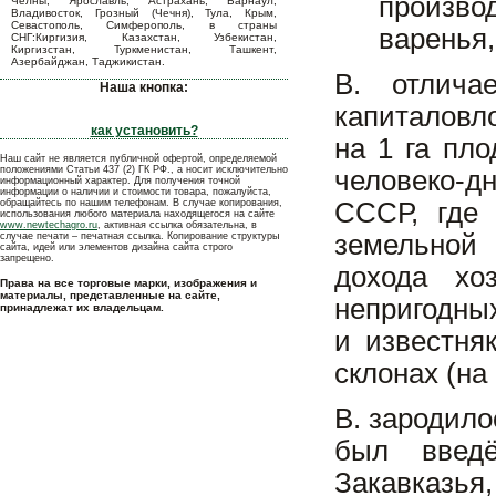
производ
Челны, Ярославль, Астрахань, Барнаул,
Владивосток, Грозный (Чечня), Тула, Крым,
Севастополь, Симферополь, в страны
варенья,
СНГ:Киргизия, Казахстан, Узбекистан,
Киргизстан, Туркменистан, Ташкент,
Азербайджан, Таджикистан.
В. отлича
Наша кнопка:
капиталовл
как установить?
на 1 га пл
Наш сайт не является публичной офертой, определяемой
положениями Статьи 437 (2) ГК РФ., а носит исключительно
человеко-д
информационный характер. Для получения точной
информации о наличии и стоимости товара, пожалуйста,
обращайтесь по нашим телефонам. В случае копирования,
СССР, где
использования любого материала находящегося на сайте
www.newtechagro.ru
, активная ссылка обязательна, в
земельной
случае печати – печатная ссылка. Копирование структуры
сайта, идей или элементов дизайна сайта строго
запрещено.
дохода хо
Права на все торговые марки, изображения и
материалы, представленные на сайте,
непригодны
принадлежат их владельцам.
и известня
склонах (на
В. зародило
был введё
Закавказья