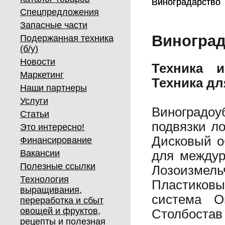
Виноградарство
Виноградарство
Спецпредложения
Запасные части
Виноград
Подержанная техника
(б/у)
Новости
Техника 
Маркетинг
Техника дл
Наши партнеры
Услуги
Виноградо
Статьи
подвязки л
Это интересно!
Дисковый о
Финансирование
Вакансии
для междур
Полезные ссылки
Лозоизмел
Технология
Пластиковы
выращивания,
система О
переработка и сбыт
овощей и фруктов,
Столбостав
рецепты и полезная