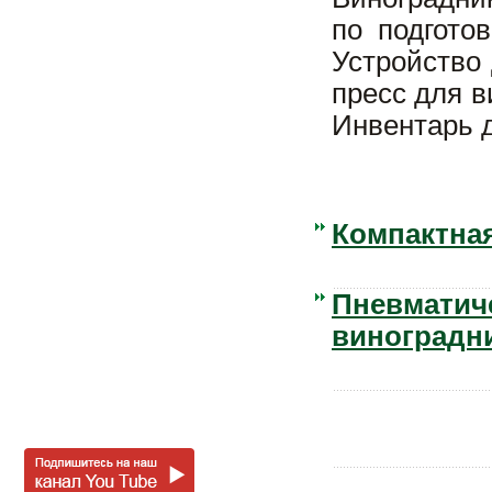
по подгото
Устройство
пресс для в
Инвентарь д
Компактная
Пневматиче
виноградн