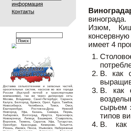
информация
Винограда
Контакты
винограда.
Изюм, Киш
консервную
имеет 4 пр
Столово
потребле
В. как 
выращив
Доставка сельхозтехники и запасных частей,
В. как 
оросительных систем, насосов во все города
России (быстрой почтой и транспортными
компаниями), так же через дилерскую сеть:
возделы
Москва, Владимир, Санкт-Петербург, Саранск,
Калуга, Белгород, Брянск, Орел, Курск, Тамбов,
сырьем 
Новосибирск, Челябинск, Томск, Омск,
Екатеринбург, Ростов-на-Дону, Нижний
Новгород, Уфа, Казань, Самара, Пермь,
типов в
Хабаровск, Волгоград, Иркутск, Красноярск,
Новокузнецк, Липецк, Башкирия, Ставрополь,
Воронеж, Тюмень, Саратов, Уфа, Татарстан,
В. как
Оренбург, Краснодар, Кемерово, Тольятти,
Рязань, Ижевск, Пенза, Ульяновск, Набережные