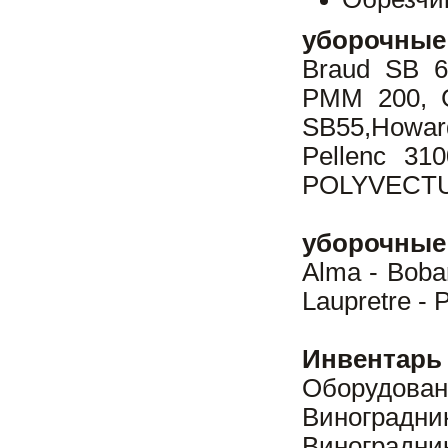
уборочные
Braud SB 6
PMM 200, G
SB55,Howar
Pellenc 31
POLYVECTUR
уборочные
Alma - Bobar
Laupretre - P
Инвентарь
Оборудова
Виноградн
Виноградни