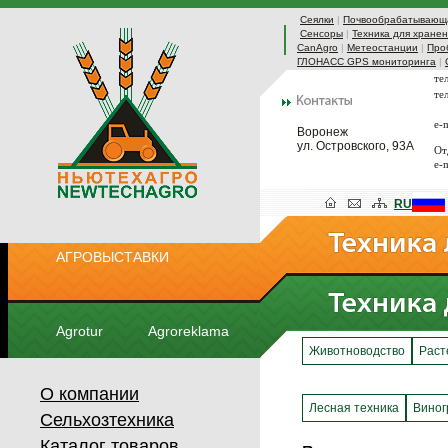
Сеялки
|
Почвообрабатывающа
Сенсоры
|
Техника для хранен
CanAgro
|
Метеостанции
|
Про
ГЛОНАСС GPS мониторинга
|
те
те
e-
Воронеж
ул. Островского, 93А
От
e-
RU
АГРОВЫСТАВКИ
Agrotur
Agroreklama
Животноводство
Раст
О компании
Лесная техника
Виног
Сельхозтехника
Каталог товаров