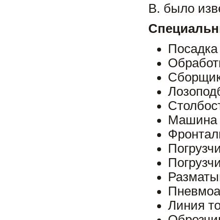
В. было изв
Специальн
Посадка
Обработк
Сборщик
Лозопод
Столбос
Машина 
Фронтал
Погрузч
Погрузч
Разматы
Пневмоа
Линия то
Обрезчик