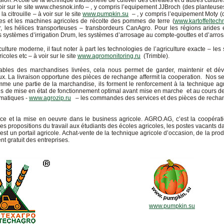
on. A côté de la technique traditionelle de cultiver des céréales et d’autres cultu
voir sur le site www.chesnok.info – , y compris l’equipement JJBroch (des planteuses 
a citrouille – à voir sur le site
www.pumpkin.su
– , y compris l’equipement Moty (d
es et les machines agricoles de récolte des pommes de terre (
www.kartoffeltechn
, les hélices transporteuses – transbordeurs CanAgro. Pour les régions arides
: les systèmes d’irrigation Drum, les systèmes d’arrosage au compte-gouttes et d’arro
iculture moderne, il faut noter à part les technologies de l’agriculture exacte – l
coles etc – à voir sur le site
www.agromonitoring.ru
(Trimble).
es des marchandises livrées, cela nous permet de garder, maintenir et dével
. La livraison opportune des pièces de rechange affermit la cooperation. Nos ser
omme une partie de la marchandise, ils forment le renforcement à la technique agr
s de mise en état de fonctionnement optimal avant mise en marche et au cours de 
ématiques -
www.agrozip.ru
– les commandes des services et des pièces de rechang
 et la mise en oeuvre dans le business agricole. AGRO.AG, c’est la coopération
es propositions du travail aux étudiants des écoles agricoles, les postes vacants d
st un portail agricole. Achat-vente de la technique agricole d’occasion, de la pro
nt gratuit des entreprises.
www.pumpkin.su