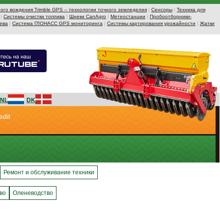
ого вождения Trimble GPS – технологии точного земледелия
|
Сенсоры
|
Техника для
|
Системы очистки топлива
|
Шнеки CanAgro
|
Метеостанции
|
Пробоотборники-
ева
|
Система ГЛОНАСС GPS мониторинга
|
Системы картирования урожайности
|
Жатки
NL
DK
edit
Ремонт и обслуживание техники
во
Оленеводство