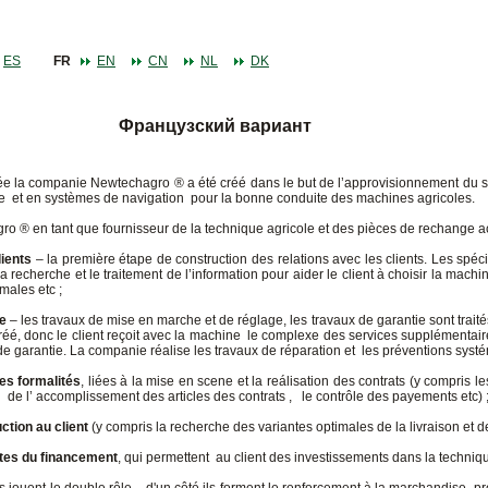
ES
FR
EN
CN
NL
DK
Французский вариант
itée la companie Newtechagro ® a été créé dans le but de l’approvisionnement d
re et en systèmes de navigation pour la bonne conduite des machines agricoles.
 ® en tant que fournisseur de la technique agricole et des pièces de rechange a
lients
– la première étape de construction des relations avec les clients. Les spé
la recherche et le traitement de l’information pour aider le client à choisir la machi
imales etc ;
te
– les travaux de mise en marche et de réglage, les travaux de garantie sont trait
ivréé, donc le client reçoit avec la machine le complexe des services supplémenta
de garantie. La companie réalise les travaux de réparation et les préventions systé
s formalités
, liées à la mise en scene et la reálisation des contrats (y compris l
n de l’ accomplissement des articles des contrats , le contrôle des payements etc) 
ction au client
(y compris la recherche des variantes optimales de la livraison et de
ntes du financement
, qui permettent au client des investissements dans la techniq