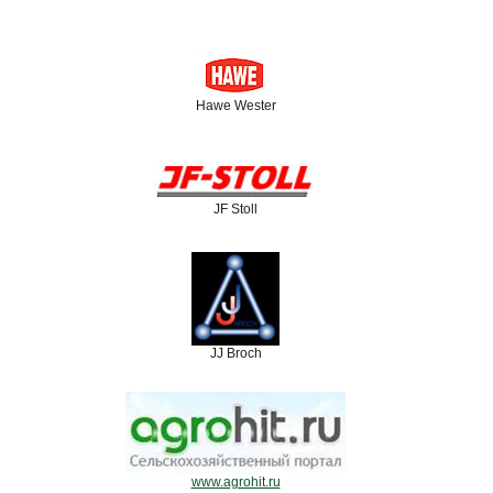
Hawe Wester
JF Stoll
JJ Broch
www.agrohit.ru