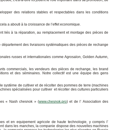
osée, c'est-à-dire ils jouent le rôle important dans sa promotion, de
opper des relations stables et respectables dans les conditions
 cela a abouti à la croissance de l’effet economique.
sont liés à la réparation, au remplacement et montage des pièces de
t le département des livraisons systématiques des pièces de rechange
onales russes et internationales comme Agrosalon, Golden Autumn,
ts commercials, les vendeurs des pièces de rechange, les brand
itions et des séminaires. Notre collectif est une équipe des gens
le système de cultiver et de récolter des pommes de terre (machines
chines spécialisées pour cultiver et récolter des cultures particuliers
mes « Nash chesnok » (
www.chesnok.pro
) et de l’ Association des
nes et en equipement agricole de haute technologie, y compris l’
ement dans les manches, la companie dispose des nouvelles machines