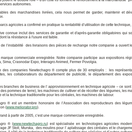
ouent le double rôle – d'un côté ils forment le renforcement à la marchandise prop
s services autonomes.
es des marchandises livrées, cela nous permet de garder, maintenir et dével
x.
cs agricoles a confirmé en pratique la rentabilité d’utilisation de cette technique,
tive connue inclut des services de garantie et d'après-garantie obligatoires qui 
nt la résistance à l'usure est faible.
 et de l’instabilité des livraisons des pièces de rechange notre companie a ouver
marque commerciale enregistrée. Notre companie participe aux expositions régi
a, Sima, Crasnodar Expo, Interagro Animed, Fermer Povolgia.
e des companies Newtechagro ® compte plus de 30 employés : les représentan
stes, les collaborateurs du département de publicité, le département des expos
s branches de business de l’ approvisionnement en technique agricole – ce sont 
er des pommes de terre), les machines de cultiver et de récolter des légumes, les ma
lle et la technique traditionelle pour les céréales, les machines de labour.
ro ® est un membre honoraire de l’Association des reproducteurs des légu
ion (
www.meliorator.pro
).
and à partir de 2005, c’est une marque commerciale enregistrée.
gro ® (
www.newtechagro.ru
) est spécialisée en technologies agricoles moder
age JF Stoll, Murska, des moulins pour l’ aplatissage des céréales et le charg