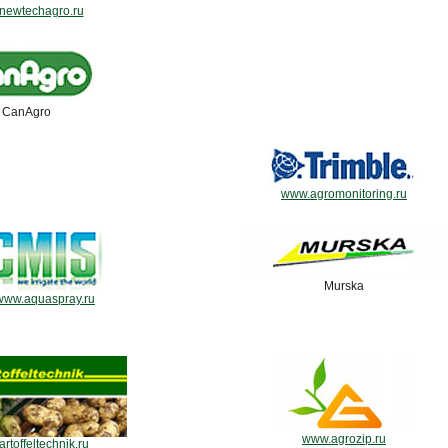
newtechagro.ru
CanAgro
www.agromonitoring.ru
Murska
www.aquaspray.ru
www.agrozip.ru
rtoffeltechnik.ru