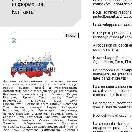
Les services susnommés j
информация
l’autre côté ils sont de
Контакты
Nous sommes responsabl
mutuellement avantageu
Le développement des par
Notre politique corpora
rechange et des pièces do
A l'occasion du déficit
pour nos clients.
Newtechagro ® est une 
Agritechnica, Eima, Fim
Le personnel du group
managers, les journali
intelligents et créatifs!
Доставка сельхозтехники и запасных частей,
оросительных систем, насосов во все города
La companie a plusieure
России (быстрой почтой и транспортными
de cultiver et de récolt
компаниями), так же через дилерскую сеть: Москва,
Владимир, Санкт-Петербург, Саранск, Калуга,
comme l’ail et la citroui
Белгород, Брянск, Орел, Курск, Тамбов,
Новосибирск, Челябинск, Томск, Омск,
La companie Newtechag
Екатеринбург, Ростов-на-Дону, Нижний Новгород,
spécialistes de bonificat
Уфа, Казань, Самара, Пермь, Хабаровск,
Волгоград, Иркутск, Красноярск, Новокузнецк,
Липецк, Башкирия, Ставрополь, Воронеж, Тюмень,
Newtechagro ® est un br
Саратов, Уфа, Татарстан, Оренбург, Краснодар,
Кемерово, Тольятти, Рязань, Ижевск, Пенза,
Ульяновск, Набережные Челны, Ярославль,
La companie Newtecha
Астрахань, Барнаул, Владивосток, Грозный (Чечня),
equipement pour l’ élev
Тула, Крым, Севастополь, Симферополь, в страны