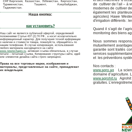
et des machines d’occasi
СНГ:Киргизия, Казахстан, Узбекистан, Киргизстан,
de cultiver de l’ail – à 
Туркменистан, Ташкент, Азербайджан,
Таджикистан.
modernes de cultiver de l
également les planteus
Наша кнопка:
agricoles) Hawe Wester
d'irrigation différents 
как установить?
Quand il s’agit de l’agr
monitoring des biens agri
Наш сайт не является публичной офертой, определяемой
положениями Статьи 437 (2) ГК РФ., а носит исключительно
информационный характер. Для получения точной информации
Nous sommes responsabl
о наличии и стоимости товара, пожалуйста, обращайтесь по
mutuellement avantageux
нашим телефонам. В случае копирования, использования
любого материала находящегося на сайте
garantie sont traités c
www.newtechagro.ru
, активная ссылка обязательна, в случае
services supplémentaire
печати – печатная ссылка. Копирование структуры сайта, идей
или элементов дизайна сайта строго запрещено.
et les préventions syst
Права на все торговые марки, изображения и
Nos contacts :
материалы, представленные на сайте, принадлежат
www.agro.ag
La science
их владельцам.
domaine d’agriculture. L
www.agrohit.ru
Agrohit e
gratuites. L’enregistreme