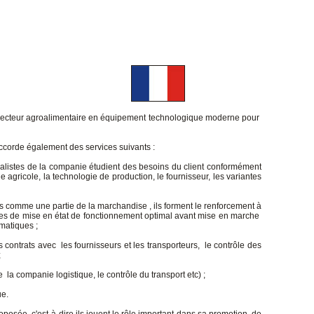
u secteur agroalimentaire en équipement technologique moderne pour
ccorde également des services suivants :
cialistes de la companie étudient des besoins du client conformément
ne agricole, la technologie de production, le fournisseur, les variantes
és comme une partie de la marchandise , ils forment le renforcement à
ires de mise en état de fonctionnement optimal avant mise en marche
matiques ;
es contrats avec les fournisseurs et les transporteurs, le contrôle des
;
 la companie logistique, le contrôle du transport etc) ;
ue.