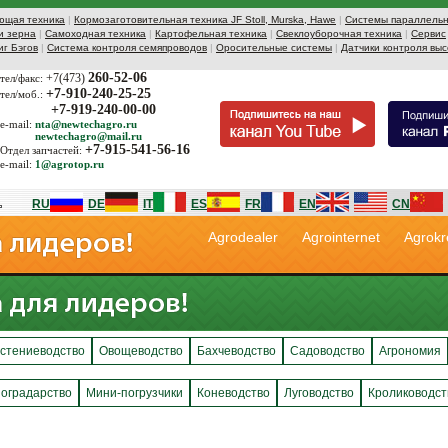
ющая техника
|
Кормозаготовительная техника JF Stoll, Murska, Hawe
|
Системы параллельн
и зерна
|
Самоходная техника
|
Картофельная техника
|
Свеклоуборочная техника
|
Сервис
иг Бэгов
|
Система контроля семяпроводов
|
Оросительные системы
|
Датчики контроля выс
260-52-06
+7(473)
тел/факс:
+7-910-240-25-25
тел/моб.:
+7-919-240-00-00
e-mail:
nta@newtechagro.ru
newtechagro@mail.ru
+7-915-541-56-16
Отдел запчастей:
e-mail:
1@agrotop.ru
RU
DE
IT
ES
FR
EN
CN
Agrodealer
Agrointernet
Agrokr
стениеводство
Овощеводство
Бахчеводство
Садоводство
Агрономия
оградарство
Мини-погрузчики
Коневодство
Луговодство
Кролиководст