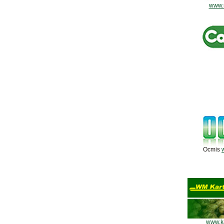
www.
Ocmis
www.ka