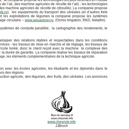
res, la companie propose les technologies les plus récentes en Russie
de l’ail, des machine agricoles de récolte de l’ail) ; les technologies
es machine agricoles de récolte de citrouille). La companie propose
ik.ru
), les equipements du transport des céréales (et d’autres frets
 et les exploitations de légumes la companie propose les systèmes
sage circulaire –
www.aquaspray.ru
(Ocmis Irrigation, RKD, Netafim).
es systèmes de conduite parallèle, la cartographie des rendements, le
opper des relations stables et respectables dans les conditions
vices - les travaux de mise en marche et de réglage, les travaux de
icole livréé, donc le client reçoit avec la machine le complexe des
la durée de garantie. La companie réalise les travaux de réparation
e, les éléments complementraires de la technique agricole.
 avec les écoles agricoles, les étudiants et les diplomés dans le
ans des régions.
duction agricole, des légumes, des fruits, des céréales. Les annonces
www.chesnok.info
JJBroch