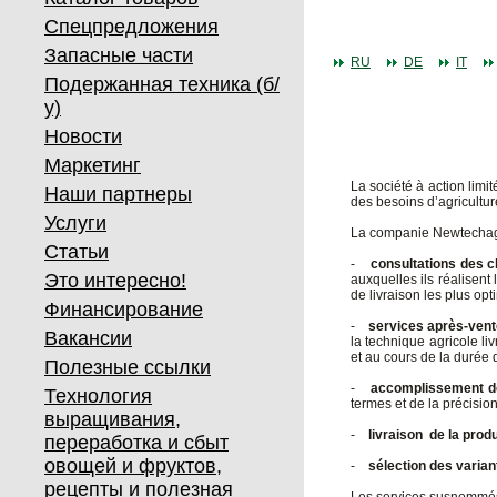
Спецпредложения
Запасные части
RU
DE
IT
Подержанная техника (б/
у)
Новости
Маркетинг
La société à action lim
Наши партнеры
des besoins d’agricultu
Услуги
La companie Newtechagro
Статьи
-
consultations des c
Это интересно!
auxquelles ils réalisent 
de livraison les plus opt
Финансирование
-
services après-ven
Вакансии
la technique agricole l
et au cours de la durée 
Полезные ссылки
-
accomplissement de
Технология
termes et de la précisio
выращивания,
-
livraison de la produ
переработка и сбыт
овощей и фруктов,
-
sélection des varia
рецепты и полезная