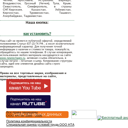
Челны, Ярославль, Астрахань, Барнаул,
Владивосток, Грозный (Чечня), Тула, Крым,
Севастополь, Симферополь, в страны
СНГ:Киргизия, Казахстан, Узбекистан,
Киргизстан, Туркменистан, Ташкент,
Азербайджан, Таджикистан.
Наша кнопка:
как установить?
Наш сайт не является публичной офертой, определяемой
положениями Статьи 437 (2) ГК РФ., а носит исключительно
информационный характер. Для получения точной
информации о наличии и стоимости товара, пожалуйста,
обращайтесь по нашим телефонам. В случае копирования,
использования любого материала находящегося на сайте
www.newtechagro.ru
, активная ссылка обязательна, в
случае печати – печатная ссылка. Копирование структуры
сайта, идей или элементов дизайна сайта строго
запрещено.
Права на все торговые марки, изображения и
материалы, представленные на сайте,
принадлежат их владельцам.
Все права защищены
О ПЕРСОНАЛЬНЫХ ДАННЫХ
OOO «НТА» 2005 - 2026
Политика конфиденциальности
Специальная оценка условий труда ООО НТА