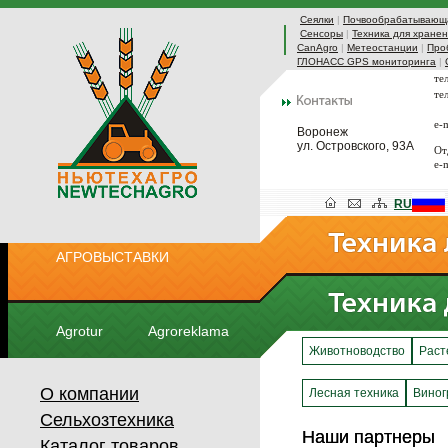
Сеялки
|
Почвообрабатывающа
Сенсоры
|
Техника для хранен
CanAgro
|
Метеостанции
|
Про
ГЛОНАСС GPS мониторинга
|
те
те
e-
Воронеж
ул. Островского, 93А
От
e-
RU
АГРОВЫСТАВКИ
Agrotur
Agroreklama
Животноводство
Раст
О компании
Лесная техника
Виног
Сельхозтехника
Наши партнеры
Наши партнеры
Каталог товаров