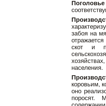
Поголовье
соответству
Производ
характериз
забоя на м
отражается
скот и п
сельскохоз
хозяйствах
населения.
Производ
коровьим, к
оно реализ
поросят. 
содержании