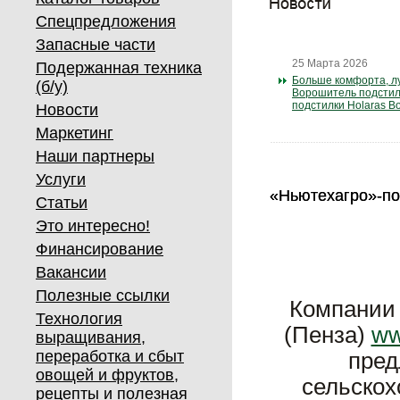
Спецпредложения
Запасные части
25 Марта 2026
Подержанная техника
Больше комфорта, лу
(б/у)
Ворошитель подстилк
подстилки Holaras Bo
Новости
Маркетинг
Наши партнеры
Услуги
«Ньютехагро»-по
«Ньютехагро»-по
Статьи
Это интересно!
Финансирование
Вакансии
Полезные ссылки
Компании
Технология
(Пенза)
ww
выращивания,
переработка и сбыт
пред
овощей и фруктов,
сельскох
рецепты и полезная