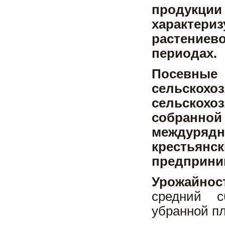
продукции 
характери
растение
периодах.
Посевные
сельско
сельскох
собранной
междурядн
крестьянс
предприним
Урожайн
средний с
убранной п