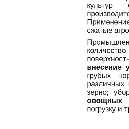
культур 
производи
Применени
сжатые агро
Промышлен
количеств
поверхнос
внесение 
грубых ко
различных 
зерно; убо
овощных 
погрузку и 