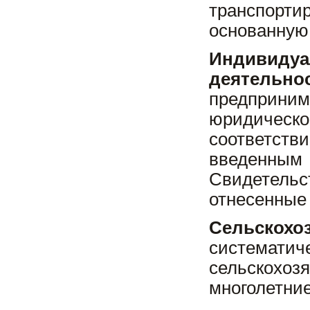
транспорти
основанную 
Индивидуа
деятельно
предприн
юридическо
соответст
введенным
Свидетельс
отнесенные 
Сельскох
система
сельскохоз
многолетние