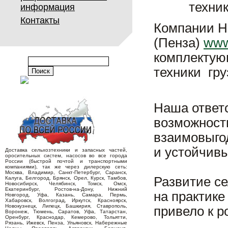
техник
информация
Контакты
Компании Н
(Пенза)
www
комплектую
техники гру
Наша ответс
возможность
взаимовыго
и устойчив
Доставка сельхозтехники и запасных частей,
оросительных систем, насосов во все города
России (быстрой почтой и транспортными
компаниями), так же через дилерскую сеть:
Москва, Владимир, Санкт-Петербург, Саранск,
Развитие с
Калуга, Белгород, Брянск, Орел, Курск, Тамбов,
Новосибирск, Челябинск, Томск, Омск,
Екатеринбург, Ростов-на-Дону, Нижний
на практике
Новгород, Уфа, Казань, Самара, Пермь,
Хабаровск, Волгоград, Иркутск, Красноярск,
Новокузнецк, Липецк, Башкирия, Ставрополь,
привело к р
Воронеж, Тюмень, Саратов, Уфа, Татарстан,
Оренбург, Краснодар, Кемерово, Тольятти,
Рязань, Ижевск, Пенза, Ульяновск, Набережные