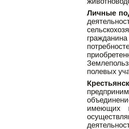
животноводс
Личные по
деятель
сельскохоз
гражданина
потребнос
приобрете
Землепольз
полевых уча
Крестьян
предприни
объединен
имеющих в
осуществл
деятельн