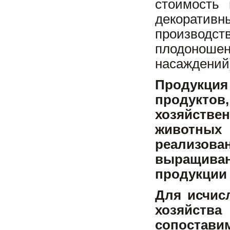
стоимость
декоратив
производс
плодоноше
насаждений)
Продукци
продукто
хозяйств
животных 
реализов
выращивани
продукции 
Для исчис
хозяйств
сопостави