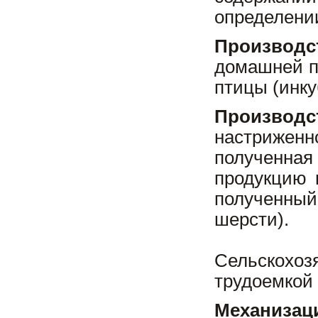
определении
Производс
домашней п
птицы (инку
Производ
настрижен
полученная
продукцию 
полученный 
шерсти).
Сельскохо
трудоемкой
Механиза