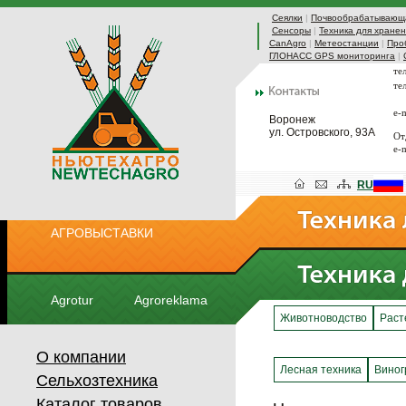
Сеялки
|
Почвообрабатывающа
Сенсоры
|
Техника для хранен
CanAgro
|
Метеостанции
|
Про
ГЛОНАСС GPS мониторинга
|
те
те
e-
Воронеж
ул. Островского, 93А
От
e-
RU
АГРОВЫСТАВКИ
Agrotur
Agroreklama
Животноводство
Раст
О компании
Лесная техника
Виног
Сельхозтехника
Каталог товаров