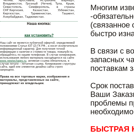
Челны, Ярославль, Астрахань, Барнаул,
Владивосток, Грозный (Чечня), Тула, Крым,
Многим изв
Севастополь, Симферополь, в страны
СНГ:Киргизия, Казахстан, Узбекистан,
Киргизстан, Туркменистан, Ташкент,
-обязательн
Азербайджан, Таджикистан.
(связанное 
Наша кнопка:
быстро изн
как установить?
Наш сайт не является публичной офертой, определяемой
положениями Статьи 437 (2) ГК РФ., а носит исключительно
В связи с 
информационный характер. Для получения точной
информации о наличии и стоимости товара, пожалуйста,
обращайтесь по нашим телефонам. В случае копирования,
запасных ч
использования любого материала находящегося на сайте
www.newtechagro.ru
, активная ссылка обязательна, в
случае печати – печатная ссылка. Копирование структуры
поставкам з
сайта, идей или элементов дизайна сайта строго
запрещено.
Права на все торговые марки, изображения и
материалы, представленные на сайте,
принадлежат их владельцам.
Срок постав
Ваши Заказ
проблемы пр
необходимо 
БЫСТРАЯ 