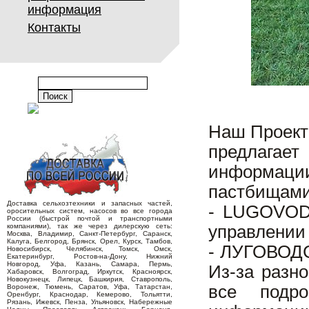
информация
Контакты
Наш Проект 
предлагает
информации 
пастбищами
Доставка сельхозтехники и запасных частей,
- LUGOVOD
оросительных систем, насосов во все города
России (быстрой почтой и транспортными
компаниями), так же через дилерскую сеть:
управлении
Москва, Владимир, Санкт-Петербург, Саранск,
Калуга, Белгород, Брянск, Орел, Курск, Тамбов,
- ЛУГОВОДС
Новосибирск, Челябинск, Томск, Омск,
Екатеринбург, Ростов-на-Дону, Нижний
Новгород, Уфа, Казань, Самара, Пермь,
Из-за разн
Хабаровск, Волгоград, Иркутск, Красноярск,
Новокузнецк, Липецк, Башкирия, Ставрополь,
все подро
Воронеж, Тюмень, Саратов, Уфа, Татарстан,
Оренбург, Краснодар, Кемерово, Тольятти,
Рязань, Ижевск, Пенза, Ульяновск, Набережные