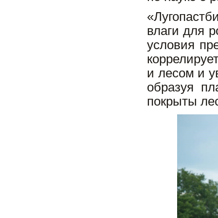
«Лугопастб
влаги для р
условия пр
коррелируе
и лесом и у
образуя пл
покрыты лес