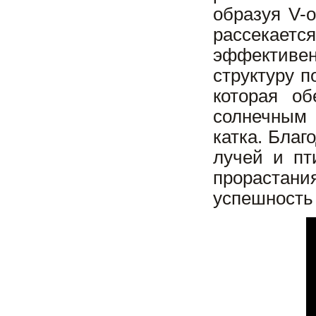
образуя V-
рассекает
эффективен
структуру 
которая об
солнечным
катка. Благ
лучей и пт
прорастани
успешность 