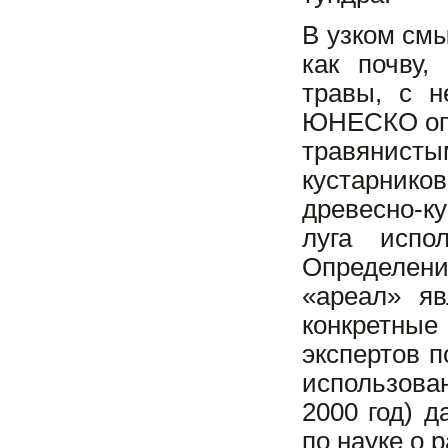
В узком см
как почву,
травы, с 
ЮНЕСКО опр
травянисты
кустарников
древесно-ку
луга испо
Определени
«ареал» я
конкретные
экспертов 
использова
2000 год) 
по науке о р