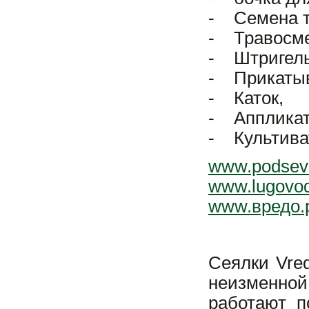
- Семена т
- Травосме
- Штригел
- Прикаты
- Каток,
- Аппликат
- Культива
www.podsev-
www.lugovod
www.вредо.
Сеялки Vre
неизменной
работают п