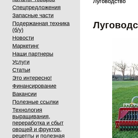
Луговодство
Луговодство
Спецпредложения
Запасные части
Луговодс
Подержанная техника
(б/у)
Новости
Маркетинг
Наши партнеры
Услуги
Статьи
Это интересно!
Финансирование
Вакансии
Полезные ссылки
Технология
выращивания,
переработка и сбыт
овощей и фруктов,
рецепты и полезная