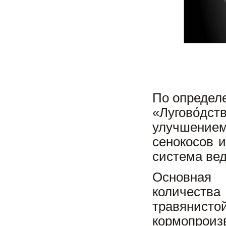
По определ
«Лугово́д
улучшение
сенокосов 
система вед
Основная 
количества
травянис
кормопрои