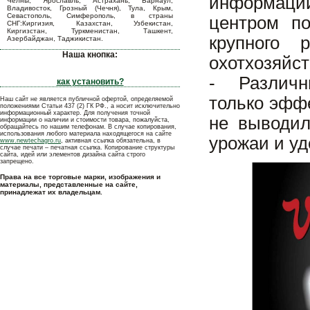
информации
Челны, Ярославль, Астрахань, Барнаул,
Владивосток, Грозный (Чечня), Тула, Крым,
Севастополь, Симферополь, в страны
центром п
СНГ:Киргизия, Казахстан, Узбекистан,
Киргизстан, Туркменистан, Ташкент,
крупного 
Азербайджан, Таджикистан.
Наша кнопка:
охотхозяйст
- Различны
как установить?
только эфф
Наш сайт не является публичной офертой, определяемой
положениями Статьи 437 (2) ГК РФ., а носит исключительно
информационный характер. Для получения точной
не выводил
информации о наличии и стоимости товара, пожалуйста,
обращайтесь по нашим телефонам. В случае копирования,
использования любого материала находящегося на сайте
урожаи и уд
www.newtechagro.ru
, активная ссылка обязательна, в
случае печати – печатная ссылка. Копирование структуры
сайта, идей или элементов дизайна сайта строго
запрещено.
Права на все торговые марки, изображения и
материалы, представленные на сайте,
принадлежат их владельцам.