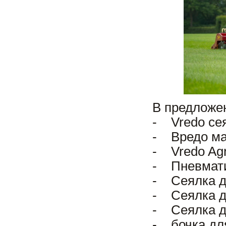
В предложе
- Vredo сея
- Вредо ма
- Vredo Agr
- Пневматич
- Сеялка д
- Сеялка д
- Сеялка д
- бочка дл