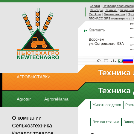
Сеялки
|
Почвообрабатывающа
Сенсоры
|
Техника для хранен
CanAgro
|
Метеостанции
|
Про
ГЛОНАСС GPS мониторинга
|
те
те
e-
Воронеж
ул. Островского, 93А
От
e-
RU
АГРОВЫСТАВКИ
Agrotur
Agroreklama
Животноводство
Раст
О компании
Лесная техника
Виног
Сельхозтехника
Каталог товаров