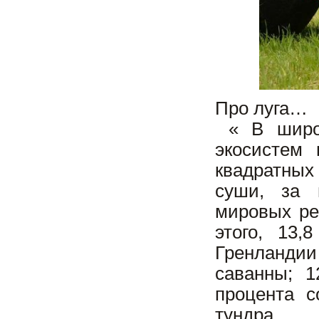
Про луга…
« В широк
экосистем
квадратных
суши, за 
мировых рес
этого, 13
Гренланди
саванны; 1
процента с
тундра.