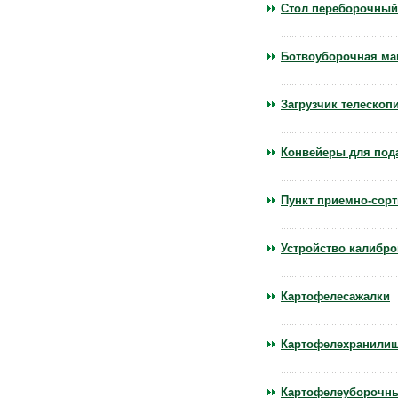
Стол переборочный
Ботвоуборочная м
Загрузчик телескоп
Конвейеры для под
Пункт приемно-сор
Устройство калибро
Картофелесажалки
Картофелехранили
Картофелеуборочны