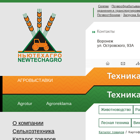
Сеялки
|
Почвообрабатыва
хранения и транспортировк
Почвоотбоники
|
Загрузка Б
Воронеж
ул. Островского, 93А
АГРОВЫСТАВКИ
Agrotur
Agroreklama
Животноводство
Ра
О компании
Лесная техника
Вин
Сельхозтехника
Каталог товаров
Картоф
Каталог товаров