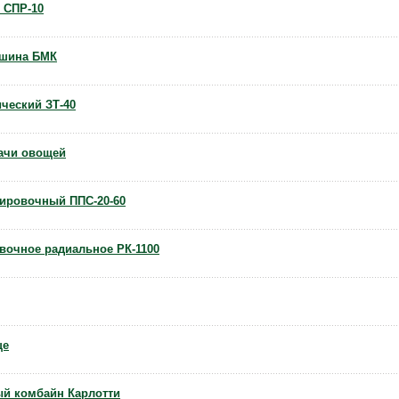
 СПР-10
ашина БМК
ический ЗТ-40
ачи овощей
тировочный ППС-20-60
вочное радиальное РК-1100
ще
й комбайн Карлотти