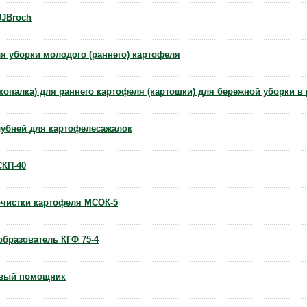
JJBroch
я уборки молодого (раннего) картофеля
копалка) для раннего картофеля (картошки) для бережной уборки в 
лубней для картофелесажалок
СКП-40
очистки картофеля МСОК-5
образователь КГФ 75-4
ивый помощник