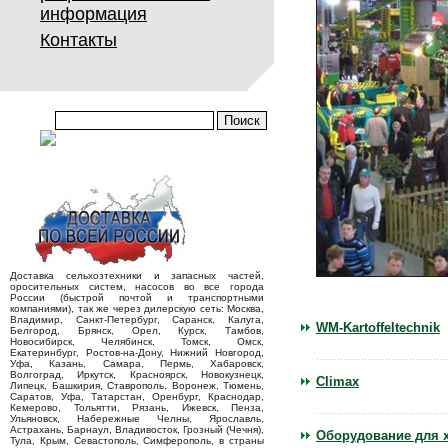
информация
Контакты
Доставка сельхозтехники и запасных частей,
оросительных систем, насосов во все города
России (быстрой почтой и транспортными
компаниями), так же через дилерскую сеть: Москва,
Владимир, Санкт-Петербург, Саранск, Калуга,
WM-Kartoffeltechnik
Белгород, Брянск, Орел, Курск, Тамбов,
Новосибирск, Челябинск, Томск, Омск,
Екатеринбург, Ростов-на-Дону, Нижний Новгород,
Уфа, Казань, Самара, Пермь, Хабаровск,
Волгоград, Иркутск, Красноярск, Новокузнецк,
Climax
Липецк, Башкирия, Ставрополь, Воронеж, Тюмень,
Саратов, Уфа, Татарстан, Оренбург, Краснодар,
Кемерово, Тольятти, Рязань, Ижевск, Пенза,
Ульяновск, Набережные Челны, Ярославль,
Астрахань, Барнаул, Владивосток, Грозный (Чечня),
Оборудование для х
Тула, Крым, Севастополь, Симферополь, в страны