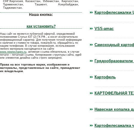
СНГ:Киргизия, Казахстан, Узбекистан, Киргизстан,
Туркменистан, Ташкент, Азербайджан,
Таджикистан.
Картофелесажалки 
Наша кнопка:
как установить?
VSS-amac
Наш сайт не является публичной офертой, определяемой
положениями Статьи 437 (2) ГК РФ., а носит исключительно
информационный характер. Для получения точной информации
о наличии и стоимости товара, пожалуйста, обращайтесь по
Самоходный картоф
нашим телефонам. В случае копирования, использования
любого материала находящегося на сайте
www.newtechagro.ru
, активная ссылка обязательна, в случае
печати – печатная ссылка. Копирование структуры сайта, идей
или элементов дизайна сайта строго запрещено.
Грядообразователи
Права на все торговые марки, изображения и
материалы, представленные на сайте, принадлежат
их владельцам.
Картофель
КАРТОФЕЛЬНАЯ ТЕ
Навесная копалка д
Картофелесажалка ч