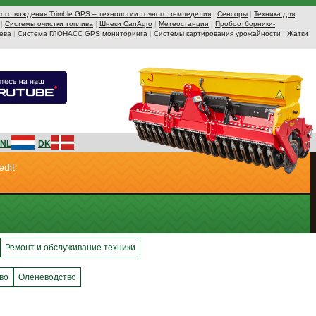
ого вождения Trimble GPS – технологии точного земледелия
|
Сенсоры
|
Техника для
|
Системы очистки топлива
|
Шнеки CanAgro
|
Метеостанции
|
Пробоотборники-
ева
|
Система ГЛОНАСС GPS мониторинга
|
Системы картирования урожайности
|
Жатки
NL
DK
edit
Ремонт и обслуживание техники
во
Оленеводство