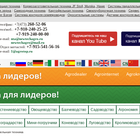
ющая техника
|
Кормозаготовительная техника JF Stoll, Murska, Hawe
|
Системы параллельн
и зерна
|
Самоходная техника
|
Картофельная техника
|
Свеклоуборочная техника
|
Сервис
иг Бэгов
|
Система контроля семяпроводов
|
Оросительные системы
|
Датчики контроля выс
260-52-06
+7(473)
тел/факс:
+7-910-240-25-25
тел/моб.:
+7-919-240-00-00
e-mail:
nta@newtechagro.ru
newtechagro@mail.ru
+7-915-541-56-16
Отдел запчастей:
e-mail:
1@agrotop.ru
RU
DE
IT
ES
FR
EN
CN
Agrodealer
Agrointernet
Agrokr
стениеводство
Овощеводство
Бахчеводство
Садоводство
Агрономия
оградарство
Мини-погрузчики
Коневодство
Луговодство
Кролиководст
ельная техника