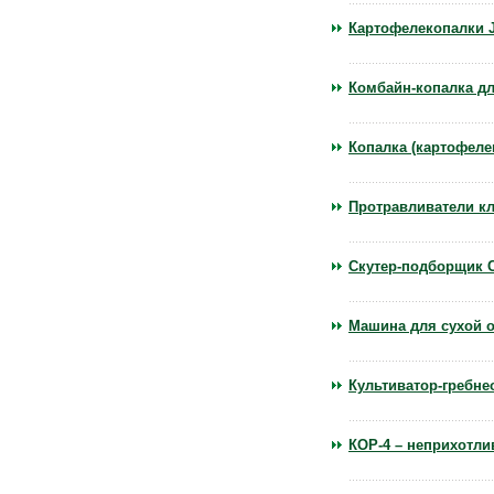
Картофелекопалки 
Комбайн-копалка дл
Копалка (картофеле
Протравливатели к
Скутер-подборщик 
Машина для сухой 
Культиватор-гребне
КОР-4 – неприхотл