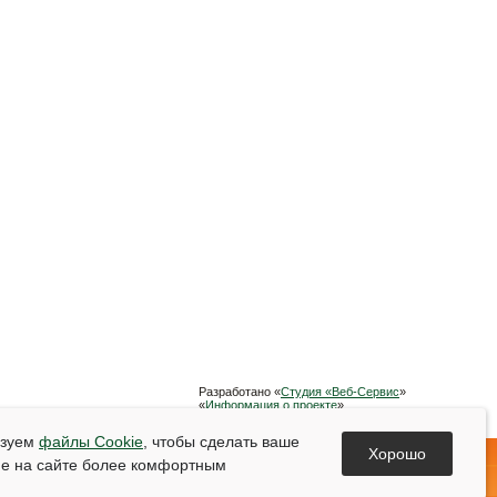
Разработано «
Студия «Веб-Сервис
»
«
Информация о проекте
»
Список используемой литературы
ьзуем
файлы Cookie
, чтобы сделать ваше
Хорошо
е на сайте более комфортным