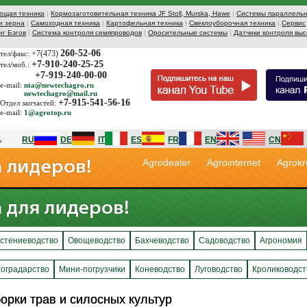
ющая техника
|
Кормозаготовительная техника JF Stoll, Murska, Hawe
|
Системы параллельн
и зерна
|
Самоходная техника
|
Картофельная техника
|
Свеклоуборочная техника
|
Сервис
иг Бэгов
|
Система контроля семяпроводов
|
Оросительные системы
|
Датчики контроля выс
260-52-06
+7(473)
тел/факс:
+7-910-240-25-25
тел/моб.:
+7-919-240-00-00
e-mail:
nta@newtechagro.ru
newtechagro@mail.ru
+7-915-541-56-16
Отдел запчастей:
e-mail:
1@agrotop.ru
RU
DE
IT
ES
FR
EN
CN
Agrodealer
Agrointernet
Agrokr
стениеводство
Овощеводство
Бахчеводство
Садоводство
Агрономия
оградарство
Мини-погрузчики
Коневодство
Луговодство
Кролиководст
рки трав и силосных культур
рки трав и силосных культур