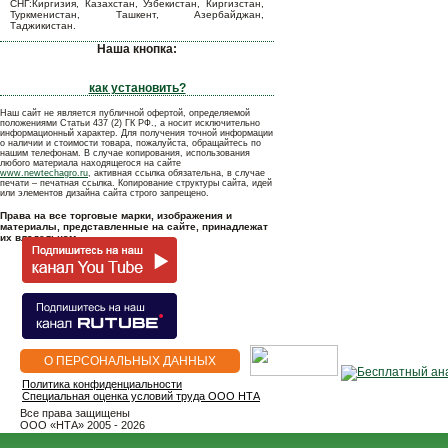
СНГ:Киргизия, Казахстан, Узбекистан, Киргизстан,
Туркменистан, Ташкент, Азербайджан,
Таджикистан.
Наша кнопка:
как установить?
Наш сайт не является публичной офертой, определяемой
положениями Статьи 437 (2) ГК РФ., а носит исключительно
информационный характер. Для получения точной информации
о наличии и стоимости товара, пожалуйста, обращайтесь по
нашим телефонам. В случае копирования, использования
любого материала находящегося на сайте
www.newtechagro.ru
, активная ссылка обязательна, в случае
печати – печатная ссылка. Копирование структуры сайта, идей
или элементов дизайна сайта строго запрещено.
Права на все торговые марки, изображения и
материалы, представленные на сайте, принадлежат
их владельцам.
О ПЕРСОНАЛЬНЫХ ДАННЫХ
Политика конфиденциальности
Специальная оценка условий труда ООО НТА
Все права защищены
OOO «НТА» 2005 - 2026