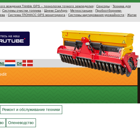
ого вождения Trimble GPS – технологии точного земледелия
|
Сенсоры
|
Техника для
|
Системы очистки топлива
|
Шнеки CanAgro
|
Метеостанции
|
Пробоотборники-
ева
|
Система ГЛОНАСС GPS мониторинга
|
Системы картирования урожайности
|
Жатки
NL
DK
edit
Ремонт и обслуживание техники
во
Оленеводство