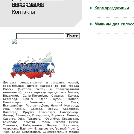
информация
Кормораздатчики
Контакты
Машины для силосо
Доставка сельхозтехники и запасных частей,
оросительных систем, насосов во все города
России (быстрой почтой и транспортными
компаниями), так же через дилерскую сеть: Москва,
Владимир, Санкт-Петербург, Саранск, Калуга,
Белгород, Брянск, Орел, Курск, Тамбов,
Новосибирск, Челябинск, Томск, Омск,
Екатеринбург, Ростов-на-Дону, Нижний Новгород,
Уфа, Казань, Самара, Пермь, Хабаровск,
Волгоград, Иркутск, Красноярск, Новокузнецк,
Липецк, Башкирия, Ставрополь, Воронеж, Тюмень,
Саратов, Уфа, Татарстан, Оренбург, Краснодар,
Кемерово, Тольятти, Рязань, Ижевск, Пенза,
Ульяновск, Набережные Челны, Ярославль,
Астрахань, Барнаул, Владивосток, Грозный (Чечня),
Тула, Крым, Севастополь, Симферополь, в страны