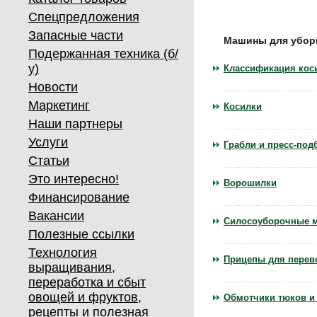
Спецпредложения
Запасные части
Машины для уборк
Подержанная техника (б/
у)
Классификация коси
Новости
Маркетинг
Косилки
Наши партнеры
Услуги
Грабли и пресс-по
Статьи
Это интересно!
Ворошилки
Финансирование
Вакансии
Силосоуборочные 
Полезные ссылки
Технология
Прицепы для перев
выращивания,
переработка и сбыт
овощей и фруктов,
Обмотчики тюков и
рецепты и полезная