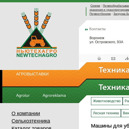
Сеялки
|
Почвообрабатыва
хранения и транспортировк
Почвоотбоники
|
Загрузка Б
Воронеж
ул. Островского, 93А
АГРОВЫСТАВКИ
Agrotur
Agroreklama
Животноводство
Ра
О компании
Лесная техника
Вин
Сельхозтехника
Машины для убо
Машины для убо
Каталог товаров