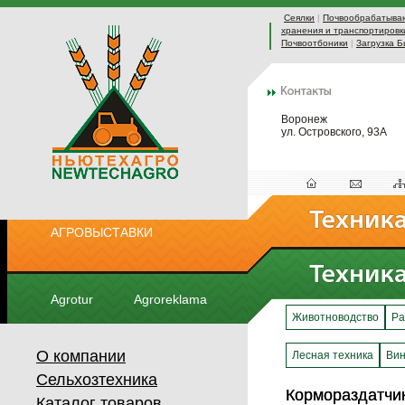
Сеялки
|
Почвообрабатыва
хранения и транспортировк
Почвоотбоники
|
Загрузка Б
Воронеж
ул. Островского, 93А
АГРОВЫСТАВКИ
Agrotur
Agroreklama
Животноводство
Ра
О компании
Лесная техника
Вин
Сельхозтехника
Кормораздатчи
Кормораздатчи
Каталог товаров