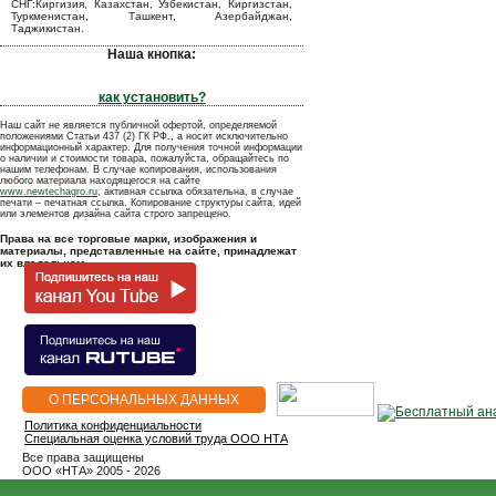
СНГ:Киргизия, Казахстан, Узбекистан, Киргизстан,
Туркменистан, Ташкент, Азербайджан,
Таджикистан.
Наша кнопка:
как установить?
Наш сайт не является публичной офертой, определяемой
положениями Статьи 437 (2) ГК РФ., а носит исключительно
информационный характер. Для получения точной информации
о наличии и стоимости товара, пожалуйста, обращайтесь по
нашим телефонам. В случае копирования, использования
любого материала находящегося на сайте
www.newtechagro.ru
, активная ссылка обязательна, в случае
печати – печатная ссылка. Копирование структуры сайта, идей
или элементов дизайна сайта строго запрещено.
Права на все торговые марки, изображения и
материалы, представленные на сайте, принадлежат
их владельцам.
О ПЕРСОНАЛЬНЫХ ДАННЫХ
Политика конфиденциальности
Специальная оценка условий труда ООО НТА
Все права защищены
OOO «НТА» 2005 - 2026