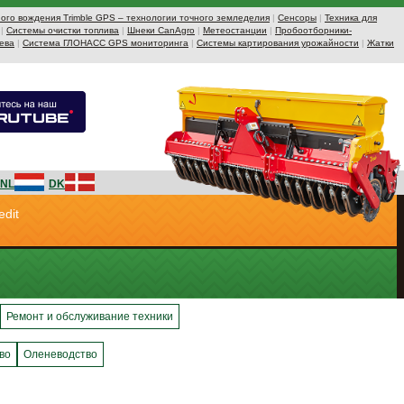
ого вождения Trimble GPS – технологии точного земледелия
|
Сенсоры
|
Техника для
|
Системы очистки топлива
|
Шнеки CanAgro
|
Метеостанции
|
Пробоотборники-
ева
|
Система ГЛОНАСС GPS мониторинга
|
Системы картирования урожайности
|
Жатки
NL
DK
edit
Ремонт и обслуживание техники
во
Оленеводство