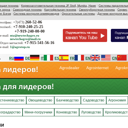
ющая техника
|
Кормозаготовительная техника JF Stoll, Murska, Hawe
|
Системы параллельн
и зерна
|
Самоходная техника
|
Картофельная техника
|
Свеклоуборочная техника
|
Сервис
иг Бэгов
|
Система контроля семяпроводов
|
Оросительные системы
|
Датчики контроля выс
260-52-06
+7(473)
тел/факс:
+7-910-240-25-25
тел/моб.:
+7-919-240-00-00
e-mail:
nta@newtechagro.ru
newtechagro@mail.ru
+7-915-541-56-16
Отдел запчастей:
e-mail:
1@agrotop.ru
RU
DE
IT
ES
FR
EN
CN
Agrodealer
Agrointernet
Agrokr
стениеводство
Овощеводство
Бахчеводство
Садоводство
Агрономия
оградарство
Мини-погрузчики
Коневодство
Луговодство
Кролиководст
ки
ки