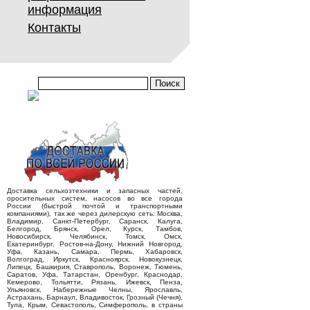
информация
Контакты
Доставка сельхозтехники и запасных частей,
оросительных систем, насосов во все города
России (быстрой почтой и транспортными
компаниями), так же через дилерскую сеть: Москва,
Владимир, Санкт-Петербург, Саранск, Калуга,
Белгород, Брянск, Орел, Курск, Тамбов,
Новосибирск, Челябинск, Томск, Омск,
Екатеринбург, Ростов-на-Дону, Нижний Новгород,
Уфа, Казань, Самара, Пермь, Хабаровск,
Волгоград, Иркутск, Красноярск, Новокузнецк,
Липецк, Башкирия, Ставрополь, Воронеж, Тюмень,
Саратов, Уфа, Татарстан, Оренбург, Краснодар,
Кемерово, Тольятти, Рязань, Ижевск, Пенза,
Ульяновск, Набережные Челны, Ярославль,
Астрахань, Барнаул, Владивосток, Грозный (Чечня),
Тула, Крым, Севастополь, Симферополь, в страны