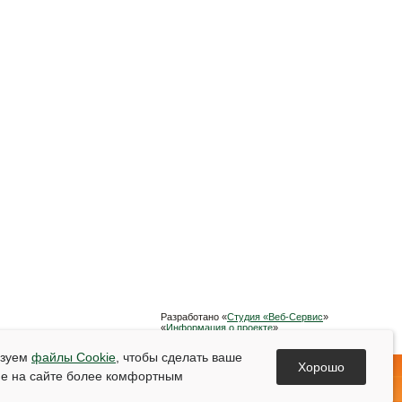
Разработано «
Студия «Веб-Сервис
»
«
Информация о проекте
»
Список используемой литературы
ьзуем
файлы Cookie
, чтобы сделать ваше
Хорошо
е на сайте более комфортным