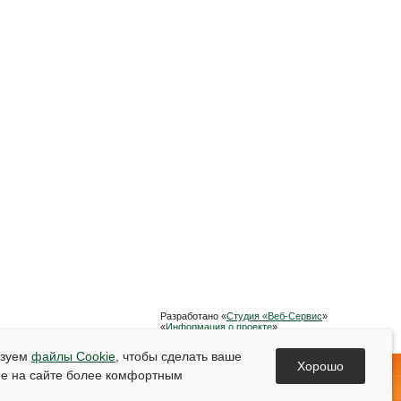
Разработано «
Студия «Веб-Сервис
»
«
Информация о проекте
»
Список используемой литературы
ьзуем
файлы Cookie
, чтобы сделать ваше
Хорошо
е на сайте более комфортным