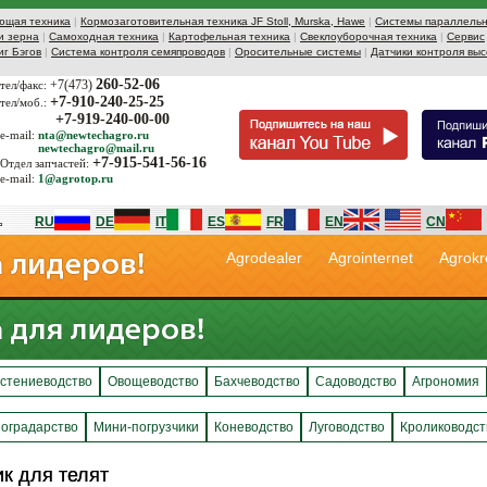
ющая техника
|
Кормозаготовительная техника JF Stoll, Murska, Hawe
|
Системы параллельн
и зерна
|
Самоходная техника
|
Картофельная техника
|
Свеклоуборочная техника
|
Сервис
иг Бэгов
|
Система контроля семяпроводов
|
Оросительные системы
|
Датчики контроля выс
260-52-06
+7(473)
тел/факс:
+7-910-240-25-25
тел/моб.:
+7-919-240-00-00
e-mail:
nta@newtechagro.ru
newtechagro@mail.ru
+7-915-541-56-16
Отдел запчастей:
e-mail:
1@agrotop.ru
RU
DE
IT
ES
FR
EN
CN
Agrodealer
Agrointernet
Agrokr
стениеводство
Овощеводство
Бахчеводство
Садоводство
Агрономия
оградарство
Мини-погрузчики
Коневодство
Луговодство
Кролиководст
к для телят
к для телят