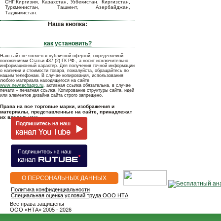
СНГ:Киргизия, Казахстан, Узбекистан, Киргизстан,
Туркменистан, Ташкент, Азербайджан,
Таджикистан.
Наша кнопка:
как установить?
Наш сайт не является публичной офертой, определяемой
положениями Статьи 437 (2) ГК РФ., а носит исключительно
информационный характер. Для получения точной информации
о наличии и стоимости товара, пожалуйста, обращайтесь по
нашим телефонам. В случае копирования, использования
любого материала находящегося на сайте
www.newtechagro.ru
, активная ссылка обязательна, в случае
печати – печатная ссылка. Копирование структуры сайта, идей
или элементов дизайна сайта строго запрещено.
Права на все торговые марки, изображения и
материалы, представленные на сайте, принадлежат
их владельцам.
О ПЕРСОНАЛЬНЫХ ДАННЫХ
Политика конфиденциальности
Специальная оценка условий труда ООО НТА
Все права защищены
OOO «НТА» 2005 - 2026