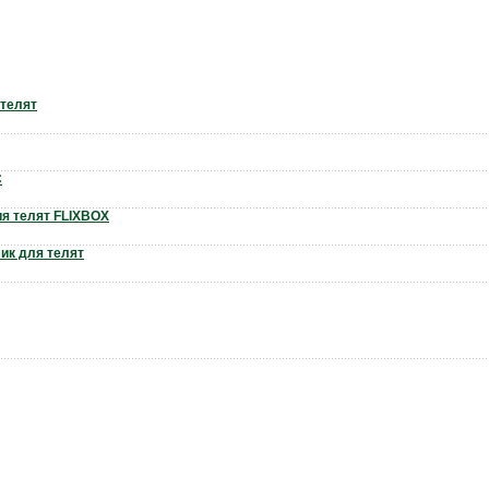
 телят
C
я телят FLIXBOX
ик для телят