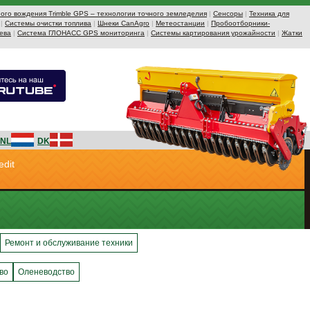
ого вождения Trimble GPS – технологии точного земледелия
|
Сенсоры
|
Техника для
|
Системы очистки топлива
|
Шнеки CanAgro
|
Метеостанции
|
Пробоотборники-
ева
|
Система ГЛОНАСС GPS мониторинга
|
Системы картирования урожайности
|
Жатки
NL
DK
edit
Ремонт и обслуживание техники
во
Оленеводство