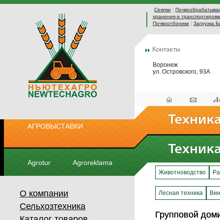
Сеялки
|
Почвообрабатыва
хранения и транспортировк
Почвоотбоники
|
Загрузка Б
Воронеж
ул. Островского, 93А
АГРОВЫСТАВКИ
Agrotur
Agroreklama
Животноводство
Ра
О компании
Лесная техника
Вин
Сельхозтехника
Групповой доми
Групповой доми
Каталог товаров