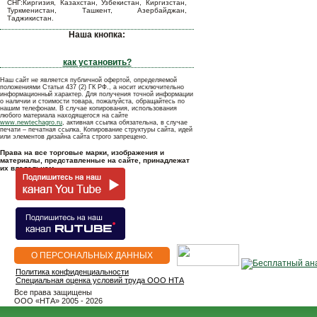
СНГ:Киргизия, Казахстан, Узбекистан, Киргизстан,
Туркменистан, Ташкент, Азербайджан,
Таджикистан.
Наша кнопка:
как установить?
Наш сайт не является публичной офертой, определяемой
положениями Статьи 437 (2) ГК РФ., а носит исключительно
информационный характер. Для получения точной информации
о наличии и стоимости товара, пожалуйста, обращайтесь по
нашим телефонам. В случае копирования, использования
любого материала находящегося на сайте
www.newtechagro.ru
, активная ссылка обязательна, в случае
печати – печатная ссылка. Копирование структуры сайта, идей
или элементов дизайна сайта строго запрещено.
Права на все торговые марки, изображения и
материалы, представленные на сайте, принадлежат
их владельцам.
О ПЕРСОНАЛЬНЫХ ДАННЫХ
Политика конфиденциальности
Специальная оценка условий труда ООО НТА
Все права защищены
OOO «НТА» 2005 - 2026