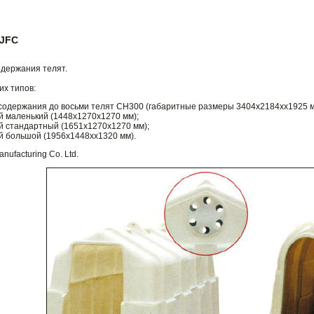
 JFC
держания телят.
х типов:
 содержания до восьми телят CH300 (габаритные размеры 3404х2184хх1925 м
 маленький (1448х1270х1270 мм);
 стандартный (1651х1270х1270 мм);
 большой (1956х1448хх1320 мм).
ufacturing Co. Ltd.