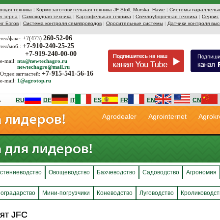
ющая техника
|
Кормозаготовительная техника JF Stoll, Murska, Hawe
|
Системы параллельн
и зерна
|
Самоходная техника
|
Картофельная техника
|
Свеклоуборочная техника
|
Сервис
иг Бэгов
|
Система контроля семяпроводов
|
Оросительные системы
|
Датчики контроля выс
260-52-06
+7(473)
тел/факс:
+7-910-240-25-25
тел/моб.:
+7-919-240-00-00
e-mail:
nta@newtechagro.ru
newtechagro@mail.ru
+7-915-541-56-16
Отдел запчастей:
e-mail:
1@agrotop.ru
RU
DE
IT
ES
FR
EN
CN
Agrodealer
Agrointernet
Agrokr
стениеводство
Овощеводство
Бахчеводство
Садоводство
Агрономия
оградарство
Мини-погрузчики
Коневодство
Луговодство
Кролиководст
ят JFC
ят JFC