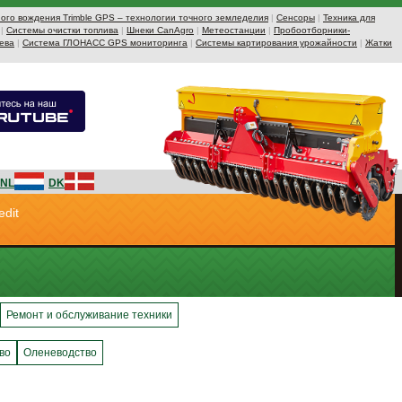
ого вождения Trimble GPS – технологии точного земледелия
|
Сенсоры
|
Техника для
|
Системы очистки топлива
|
Шнеки CanAgro
|
Метеостанции
|
Пробоотборники-
ева
|
Система ГЛОНАСС GPS мониторинга
|
Системы картирования урожайности
|
Жатки
NL
DK
edit
Ремонт и обслуживание техники
во
Оленеводство