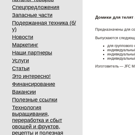
Спецпредложения
Запасные части
Домики для телят
Подержанная техника (б/
у)
Предназначены для со
Новости
Выпускаются следующи
Маркетинг
для группового
индивидуальный
Наши партнеры
индивидуальный
индивидуальный
Услуги
Изготовитель — JFC Man
Статьи
Это интересно!
Финансирование
Вакансии
Полезные ссылки
Технология
выращивания,
переработка и сбыт
овощей и фруктов,
рецепты и полезная