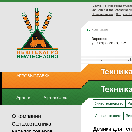
Сеялки
|
Почвообрабатыва
хранения и транспортировк
Почвоотбоники
|
Загрузка Б
Воронеж
ул. Островского, 93А
АГРОВЫСТАВКИ
Agrotur
Agroreklama
Животноводство
Ра
О компании
Лесная техника
Вин
Сельхозтехника
Домики для тел
Домики для тел
Каталог товаров