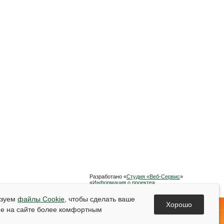
Разработано «
Студия «Веб-Сервис
»
«
Информация о проекте
»
Список используемой литературы
ьзуем
файлы Cookie
, чтобы сделать ваше
Хорошо
е на сайте более комфортным