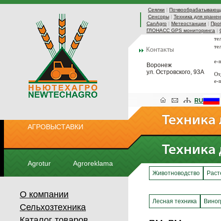
Сеялки
|
Почвообрабатывающа
Сенсоры
|
Техника для хранен
CanAgro
|
Метеостанции
|
Про
ГЛОНАСС GPS мониторинга
|
те
те
e-
Воронеж
ул. Островского, 93А
От
e-
RU
АГРОВЫСТАВКИ
Agrotur
Agroreklama
Животноводство
Раст
О компании
Лесная техника
Виног
Сельхозтехника
Каталог товаров