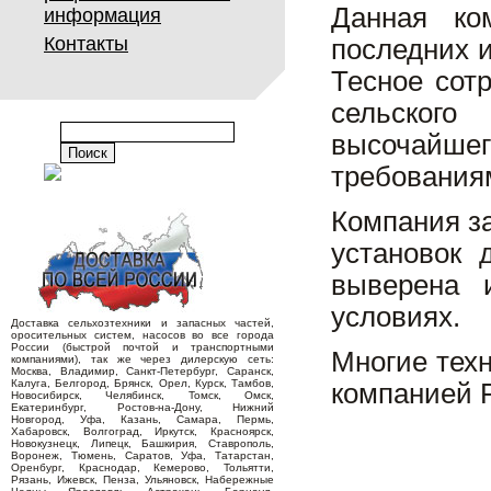
Данная ко
информация
Контакты
последних 
Тесное сот
сельского
высочайш
требования
Компания з
установок 
выверена 
условиях.
Доставка сельхозтехники и запасных частей,
оросительных систем, насосов во все города
России (быстрой почтой и транспортными
Многие тех
компаниями), так же через дилерскую сеть:
Москва, Владимир, Санкт-Петербург, Саранск,
Калуга, Белгород, Брянск, Орел, Курск, Тамбов,
компанией R
Новосибирск, Челябинск, Томск, Омск,
Екатеринбург, Ростов-на-Дону, Нижний
Новгород, Уфа, Казань, Самара, Пермь,
Хабаровск, Волгоград, Иркутск, Красноярск,
Новокузнецк, Липецк, Башкирия, Ставрополь,
Воронеж, Тюмень, Саратов, Уфа, Татарстан,
Оренбург, Краснодар, Кемерово, Тольятти,
Рязань, Ижевск, Пенза, Ульяновск, Набережные