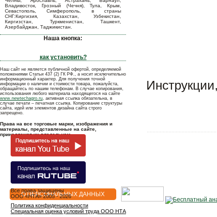
Челны, Ярославль, Астрахань, Барнаул,
Владивосток, Грозный (Чечня), Тула, Крым,
Севастополь, Симферополь, в страны
СНГ:Киргизия, Казахстан, Узбекистан,
Киргизстан, Туркменистан, Ташкент,
Азербайджан, Таджикистан.
Наша кнопка:
как установить?
Наш сайт не является публичной офертой, определяемой
положениями Статьи 437 (2) ГК РФ., а носит исключительно
информационный характер. Для получения точной
Инструкции,
информации о наличии и стоимости товара, пожалуйста,
обращайтесь по нашим телефонам. В случае копирования,
использования любого материала находящегося на сайте
www.newtechagro.ru
, активная ссылка обязательна, в
случае печати – печатная ссылка. Копирование структуры
сайта, идей или элементов дизайна сайта строго
запрещено.
Права на все торговые марки, изображения и
материалы, представленные на сайте,
принадлежат их владельцам.
Все права защищены
О ПЕРСОНАЛЬНЫХ ДАННЫХ
OOO «НТА» 2005 - 2026
Политика конфиденциальности
Специальная оценка условий труда ООО НТА