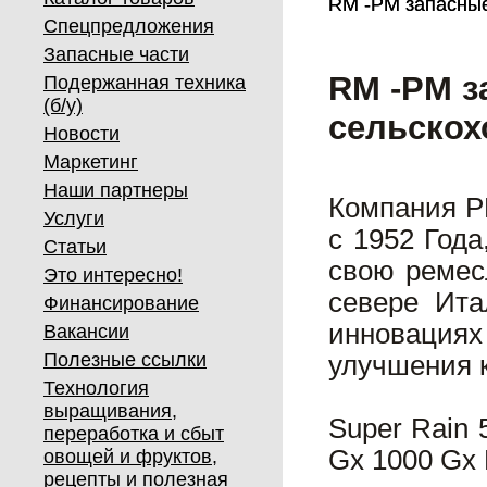
RM -РМ запасные 
RM -РМ запасные 
Спецпредложения
Запасные части
RM -РМ з
Подержанная техника
(б/у)
сельскох
Новости
Маркетинг
Наши партнеры
Компания Р
Услуги
с 1952 Год
Статьи
свою ремес
Это интересно!
севере Ита
Финансирование
инновация
Вакансии
Полезные ссылки
улучшения к
Технология
выращивания,
Super Rain 
переработка и сбыт
Gx 1000 Gx 
овощей и фруктов,
рецепты и полезная