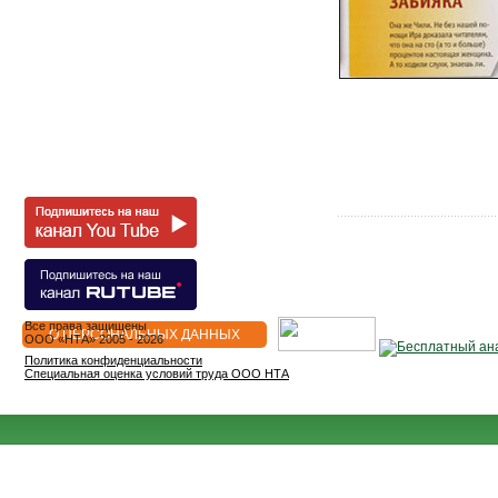
Все права защищены
О ПЕРСОНАЛЬНЫХ ДАННЫХ
OOO «НТА» 2005 - 2026
Политика конфиденциальности
Специальная оценка условий труда ООО НТА