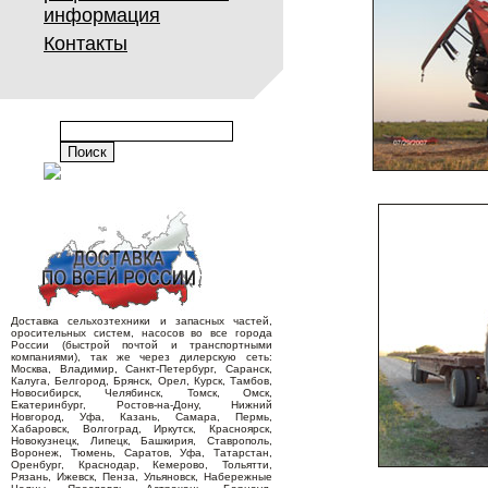
информация
Контакты
Доставка сельхозтехники и запасных частей,
оросительных систем, насосов во все города
России (быстрой почтой и транспортными
компаниями), так же через дилерскую сеть:
Москва, Владимир, Санкт-Петербург, Саранск,
Калуга, Белгород, Брянск, Орел, Курск, Тамбов,
Новосибирск, Челябинск, Томск, Омск,
Екатеринбург, Ростов-на-Дону, Нижний
Новгород, Уфа, Казань, Самара, Пермь,
Хабаровск, Волгоград, Иркутск, Красноярск,
Новокузнецк, Липецк, Башкирия, Ставрополь,
Воронеж, Тюмень, Саратов, Уфа, Татарстан,
Оренбург, Краснодар, Кемерово, Тольятти,
Рязань, Ижевск, Пенза, Ульяновск, Набережные