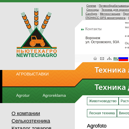
Сеялки
|
Почвообрабатывающа
Сенсоры
|
Техника для хранен
CanAgro
|
Метеостанции
|
Про
ГЛОНАСС GPS мониторинга
|
те
те
e-
Воронеж
ул. Островского, 93А
От
e-
RU
АГРОВЫСТАВКИ
Agrotur
Agroreklama
Животноводство
Раст
О компании
Лесная техника
Виног
Сельхозтехника
Agrofoto
Agrofoto
Каталог товаров