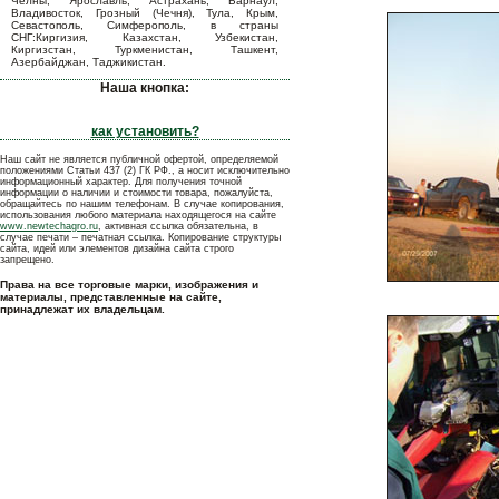
Челны, Ярославль, Астрахань, Барнаул,
Владивосток, Грозный (Чечня), Тула, Крым,
Севастополь, Симферополь, в страны
СНГ:Киргизия, Казахстан, Узбекистан,
Киргизстан, Туркменистан, Ташкент,
Азербайджан, Таджикистан.
Наша кнопка:
как установить?
Наш сайт не является публичной офертой, определяемой
положениями Статьи 437 (2) ГК РФ., а носит исключительно
информационный характер. Для получения точной
информации о наличии и стоимости товара, пожалуйста,
обращайтесь по нашим телефонам. В случае копирования,
использования любого материала находящегося на сайте
www.newtechagro.ru
, активная ссылка обязательна, в
случае печати – печатная ссылка. Копирование структуры
сайта, идей или элементов дизайна сайта строго
запрещено.
Права на все торговые марки, изображения и
материалы, представленные на сайте,
принадлежат их владельцам.