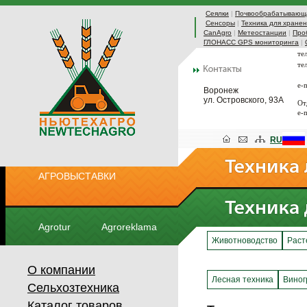
Сеялки
|
Почвообрабатывающа
Сенсоры
|
Техника для хранен
CanAgro
|
Метеостанции
|
Про
ГЛОНАСС GPS мониторинга
|
те
те
e-
Воронеж
ул. Островского, 93А
От
e-
RU
АГРОВЫСТАВКИ
Agrotur
Agroreklama
Животноводство
Раст
О компании
Лесная техника
Виног
Сельхозтехника
Каталог товаров