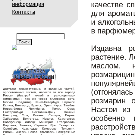
качестве с
информация
Контакты
для аромат
и алкоголь
в парфюмер
Издавна р
растение. 
маслом, 
розмарицин
популярней
Доставка сельхозтехники и запасных частей,
(отгонялас
оросительных систем, насосов во все города
России (быстрой почтой и транспортными
розмарин о
компаниями), так же через дилерскую сеть:
Москва, Владимир, Санкт-Петербург, Саранск,
Калуга, Белгород, Брянск, Орел, Курск, Тамбов,
Настои из 
Новосибирск, Челябинск, Томск, Омск,
Екатеринбург, Ростов-на-Дону, Нижний
Новгород, Уфа, Казань, Самара, Пермь,
особенно 
Хабаровск, Волгоград, Иркутск, Красноярск,
Новокузнецк, Липецк, Башкирия, Ставрополь,
расстройст
Воронеж, Тюмень, Саратов, Уфа, Татарстан,
Оренбург, Краснодар, Кемерово, Тольятти,
Рязань, Ижевск, Пенза, Ульяновск, Набережные