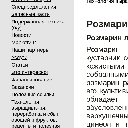
Технология выра
Технология выра
Спецпредложения
Запасные части
Розмари
Подержанная техника
(б/у)
Новости
Розмарин 
Маркетинг
Розмарин 
Наши партнеры
кустарник 
Услуги
Статьи
кожистыми
Это интересно!
собранными
Финансирование
розмарин р
Вакансии
его культи
Полезные ссылки
обладает
Технология
обусловл
выращивания,
переработка и сбыт
верхушечны
овощей и фруктов,
цинеол и т
рецепты и полезная