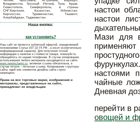
упадке сил
Челны, Ярославль, Астрахань, Барнаул,
Владивосток, Грозный (Чечня), Тула, Крым,
Севастополь, Симферополь, в страны
настои обл
СНГ:Киргизия, Казахстан, Узбекистан,
Киргизстан, Туркменистан, Ташкент,
настои лис
Азербайджан, Таджикистан.
Наша кнопка:
дыхательны
Мази для в
как установить?
применяют 
Наш сайт не является публичной офертой, определяемой
положениями Статьи 437 (2) ГК РФ., а носит исключительно
информационный характер. Для получения точной
простудног
информации о наличии и стоимости товара, пожалуйста,
обращайтесь по нашим телефонам. В случае копирования,
использования любого материала находящегося на сайте
фурункулах
www.newtechagro.ru
, активная ссылка обязательна, в
случае печати – печатная ссылка. Копирование структуры
сайта, идей или элементов дизайна сайта строго
настоями п
запрещено.
чайные лож
Права на все торговые марки, изображения и
материалы, представленные на сайте,
принадлежат их владельцам.
Дневная доз
перейти в 
овощей и ф