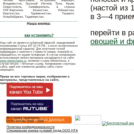
Челны, Ярославль, Астрахань, Барнаул,
Владивосток, Грозный (Чечня), Тула, Крым,
(настой из 
Севастополь, Симферополь, в страны
СНГ:Киргизия, Казахстан, Узбекистан,
Киргизстан, Туркменистан, Ташкент,
в 3—4 прие
Азербайджан, Таджикистан.
Наша кнопка:
перейти в 
как установить?
овощей и ф
Наш сайт не является публичной офертой, определяемой
положениями Статьи 437 (2) ГК РФ., а носит исключительно
информационный характер. Для получения точной
информации о наличии и стоимости товара, пожалуйста,
обращайтесь по нашим телефонам. В случае копирования,
использования любого материала находящегося на сайте
www.newtechagro.ru
, активная ссылка обязательна, в
случае печати – печатная ссылка. Копирование структуры
сайта, идей или элементов дизайна сайта строго
запрещено.
Права на все торговые марки, изображения и
материалы, представленные на сайте,
принадлежат их владельцам.
Все права защищены
О ПЕРСОНАЛЬНЫХ ДАННЫХ
OOO «НТА» 2005 - 2026
Политика конфиденциальности
Специальная оценка условий труда ООО НТА