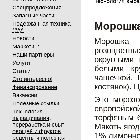
Технология выра
Технология выра
Спецпредложения
Запасные части
Морошк
Подержанная техника
(б/у)
Новости
Морошка — 
Маркетинг
розоцветны
Наши партнеры
округлыми
Услуги
белыми кр
Статьи
чашечкой. 
Это интересно!
костянок). 
Финансирование
Вакансии
Это морозо
Полезные ссылки
европейско
Технология
торфяным б
выращивания,
переработка и сбыт
Мякоть ягод
овощей и фруктов,
1% лимонной
рецепты и полезная