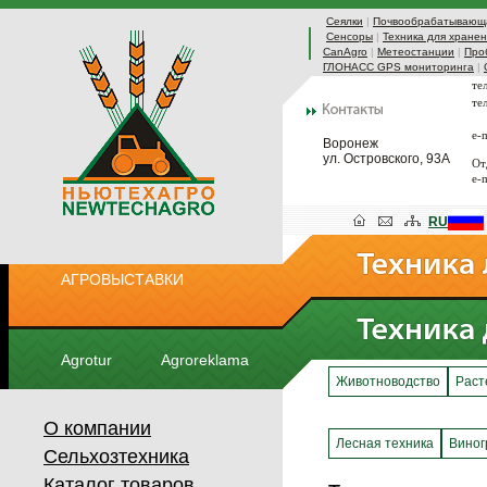
Сеялки
|
Почвообрабатывающа
Сенсоры
|
Техника для хранен
CanAgro
|
Метеостанции
|
Про
ГЛОНАСС GPS мониторинга
|
те
те
e-
Воронеж
ул. Островского, 93А
От
e-
RU
АГРОВЫСТАВКИ
Agrotur
Agroreklama
Животноводство
Раст
О компании
Лесная техника
Виног
Сельхозтехника
Каталог товаров