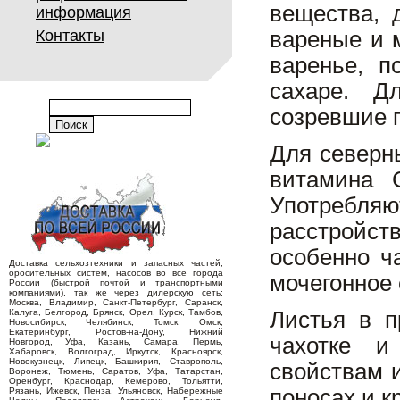
вещества, 
информация
Контакты
вареные и 
варенье, п
сахаре. Д
созревшие 
Для северн
витамина 
Употребл
расстройст
особенно ч
Доставка сельхозтехники и запасных частей,
оросительных систем, насосов во все города
мочегонное 
России (быстрой почтой и транспортными
компаниями), так же через дилерскую сеть:
Москва, Владимир, Санкт-Петербург, Саранск,
Калуга, Белгород, Брянск, Орел, Курск, Тамбов,
Листья в п
Новосибирск, Челябинск, Томск, Омск,
Екатеринбург, Ростов-на-Дону, Нижний
чахотке и
Новгород, Уфа, Казань, Самара, Пермь,
Хабаровск, Волгоград, Иркутск, Красноярск,
Новокузнецк, Липецк, Башкирия, Ставрополь,
свойствам 
Воронеж, Тюмень, Саратов, Уфа, Татарстан,
Оренбург, Краснодар, Кемерово, Тольятти,
поносах и 
Рязань, Ижевск, Пенза, Ульяновск, Набережные