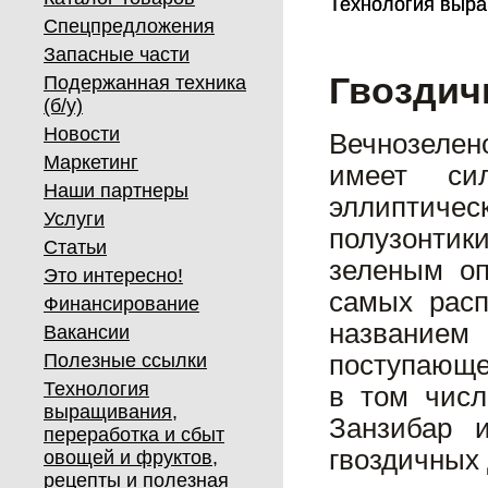
Технология выра
Технология выра
Спецпредложения
Запасные части
Гвоздич
Подержанная техника
(б/у)
Новости
Вечнозелен
Маркетинг
имеет си
Наши партнеры
эллиптичес
Услуги
полузонтик
Статьи
зеленым о
Это интересно!
самых расп
Финансирование
названием
Вакансии
Полезные ссылки
поступающе
Технология
в том числ
выращивания,
Занзибар 
переработка и сбыт
гвоздичных 
овощей и фруктов,
рецепты и полезная