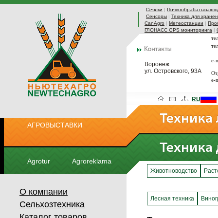
Сеялки
|
Почвообрабатывающа
Сенсоры
|
Техника для хранен
CanAgro
|
Метеостанции
|
Про
ГЛОНАСС GPS мониторинга
|
те
те
e-
Воронеж
ул. Островского, 93А
От
e-
RU
АГРОВЫСТАВКИ
Agrotur
Agroreklama
Животноводство
Раст
О компании
Лесная техника
Виног
Сельхозтехника
Каталог товаров