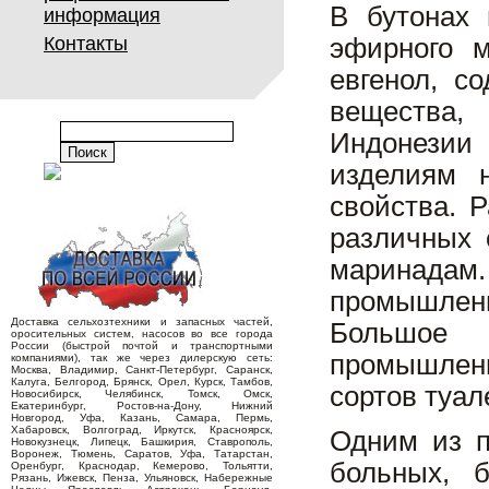
В бутонах 
информация
Контакты
эфирного м
евгенол, с
вещества,
Индонезии 
изделиям 
свойства. 
различных 
маринадам
промышлен
Доставка сельхозтехники и запасных частей,
Большое
оросительных систем, насосов во все города
России (быстрой почтой и транспортными
промышленн
компаниями), так же через дилерскую сеть:
Москва, Владимир, Санкт-Петербург, Саранск,
Калуга, Белгород, Брянск, Орел, Курск, Тамбов,
сортов туал
Новосибирск, Челябинск, Томск, Омск,
Екатеринбург, Ростов-на-Дону, Нижний
Новгород, Уфа, Казань, Самара, Пермь,
Хабаровск, Волгоград, Иркутск, Красноярск,
Одним из п
Новокузнецк, Липецк, Башкирия, Ставрополь,
Воронеж, Тюмень, Саратов, Уфа, Татарстан,
больных, 
Оренбург, Краснодар, Кемерово, Тольятти,
Рязань, Ижевск, Пенза, Ульяновск, Набережные