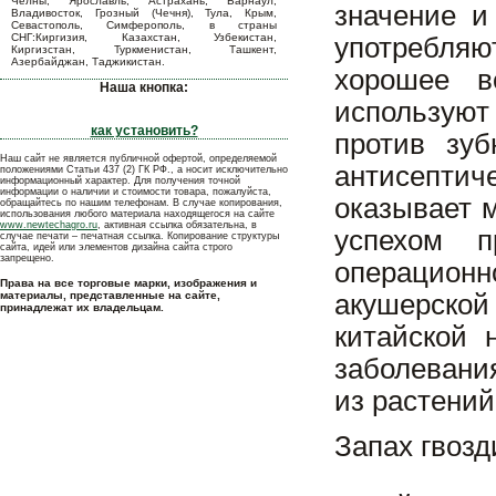
Челны, Ярославль, Астрахань, Барнаул,
значение и
Владивосток, Грозный (Чечня), Тула, Крым,
Севастополь, Симферополь, в страны
СНГ:Киргизия, Казахстан, Узбекистан,
употребляю
Киргизстан, Туркменистан, Ташкент,
Азербайджан, Таджикистан.
хорошее в
Наша кнопка:
используют
как установить?
против зу
Наш сайт не является публичной офертой, определяемой
антисептич
положениями Статьи 437 (2) ГК РФ., а носит исключительно
информационный характер. Для получения точной
информации о наличии и стоимости товара, пожалуйста,
оказывает 
обращайтесь по нашим телефонам. В случае копирования,
использования любого материала находящегося на сайте
www.newtechagro.ru
, активная ссылка обязательна, в
успехом п
случае печати – печатная ссылка. Копирование структуры
сайта, идей или элементов дизайна сайта строго
запрещено.
операционн
Права на все торговые марки, изображения и
материалы, представленные на сайте,
акушерской
принадлежат их владельцам.
китайской 
заболевани
из растений
Запах гвозд