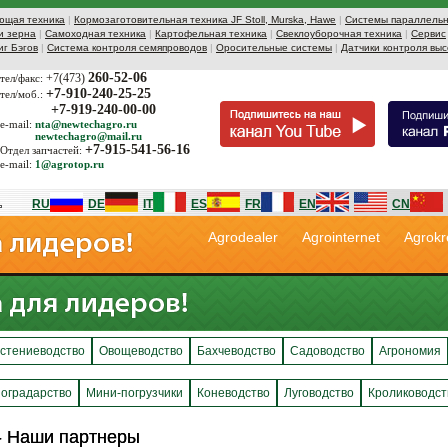
ющая техника
|
Кормозаготовительная техника JF Stoll, Murska, Hawe
|
Системы параллельн
и зерна
|
Самоходная техника
|
Картофельная техника
|
Свеклоуборочная техника
|
Сервис
иг Бэгов
|
Система контроля семяпроводов
|
Оросительные системы
|
Датчики контроля выс
260-52-06
+7(473)
тел/факс:
+7-910-240-25-25
тел/моб.:
+7-919-240-00-00
e-mail:
nta@newtechagro.ru
newtechagro@mail.ru
+7-915-541-56-16
Отдел запчастей:
e-mail:
1@agrotop.ru
RU
DE
IT
ES
FR
EN
CN
Agrodealer
Agrointernet
Agrokr
стениеводство
Овощеводство
Бахчеводство
Садоводство
Агрономия
оградарство
Мини-погрузчики
Коневодство
Луговодство
Кролиководст
 - Наши партнеры
 - Наши партнеры