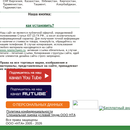
СНГ:Киргизия, Казахстан, Узбекистан, Киргизстан,
Туркменистан, Ташкент, Азербайджан,
Таджикистан.
Наша кнопка:
как установить?
Наш сайт не является публичной офертой, определяемой
положениями Статьи 437 (2) ГК РФ., а носит исключительно
информационный характер. Для получения точной информации
о наличии и стоимости товара, пожалуйста, обращайтесь по
нашим телефонам. В случае копирования, использования
любого материала находящегося на сайте
www.newtechagro.ru
, активная ссылка обязательна, в случае
печати – печатная ссылка. Копирование структуры сайта, идей
или элементов дизайна сайта строго запрещено.
Права на все торговые марки, изображения и
материалы, представленные на сайте, принадлежат
их владельцам.
О ПЕРСОНАЛЬНЫХ ДАННЫХ
Политика конфиденциальности
Специальная оценка условий труда ООО НТА
Все права защищены
OOO «НТА» 2005 - 2026