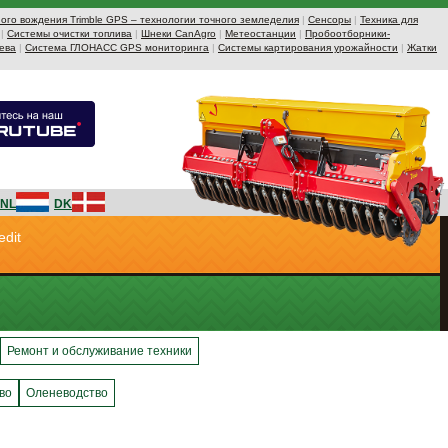
ого вождения Trimble GPS – технологии точного земледелия
|
Сенсоры
|
Техника для
|
Системы очистки топлива
|
Шнеки CanAgro
|
Метеостанции
|
Пробоотборники-
ева
|
Система ГЛОНАСС GPS мониторинга
|
Системы картирования урожайности
|
Жатки
NL
DK
edit
Ремонт и обслуживание техники
во
Оленеводство