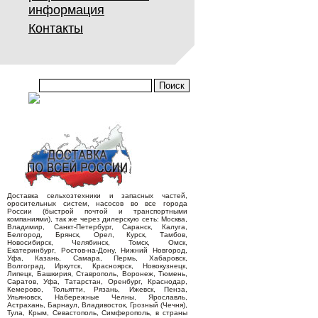
информация
Контакты
Доставка сельхозтехники и запасных частей,
оросительных систем, насосов во все города
России (быстрой почтой и транспортными
компаниями), так же через дилерскую сеть: Москва,
Владимир, Санкт-Петербург, Саранск, Калуга,
Белгород, Брянск, Орел, Курск, Тамбов,
Новосибирск, Челябинск, Томск, Омск,
Екатеринбург, Ростов-на-Дону, Нижний Новгород,
Уфа, Казань, Самара, Пермь, Хабаровск,
Волгоград, Иркутск, Красноярск, Новокузнецк,
Липецк, Башкирия, Ставрополь, Воронеж, Тюмень,
Саратов, Уфа, Татарстан, Оренбург, Краснодар,
Кемерово, Тольятти, Рязань, Ижевск, Пенза,
Ульяновск, Набережные Челны, Ярославль,
Астрахань, Барнаул, Владивосток, Грозный (Чечня),
Тула, Крым, Севастополь, Симферополь, в страны