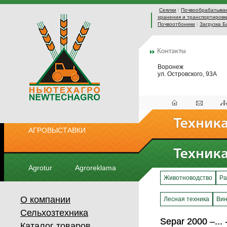
Сеялки
|
Почвообрабатыва
хранения и транспортировк
Почвоотбоники
|
Загрузка Б
Воронеж
ул. Островского, 93А
АГРОВЫСТАВКИ
Agrotur
Agroreklama
Животноводство
Ра
О компании
Лесная техника
Вин
Сельхозтехника
Separ 2000 –...
Separ 2000 –...
Каталог товаров