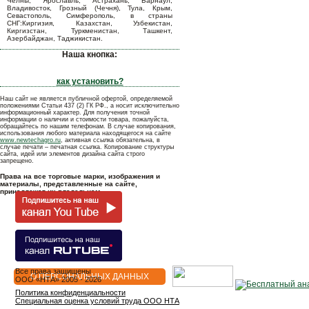
Челны, Ярославль, Астрахань, Барнаул,
Владивосток, Грозный (Чечня), Тула, Крым,
Севастополь, Симферополь, в страны
СНГ:Киргизия, Казахстан, Узбекистан,
Киргизстан, Туркменистан, Ташкент,
Азербайджан, Таджикистан.
Наша кнопка:
как установить?
Наш сайт не является публичной офертой, определяемой
положениями Статьи 437 (2) ГК РФ., а носит исключительно
информационный характер. Для получения точной
информации о наличии и стоимости товара, пожалуйста,
обращайтесь по нашим телефонам. В случае копирования,
использования любого материала находящегося на сайте
www.newtechagro.ru
, активная ссылка обязательна, в
случае печати – печатная ссылка. Копирование структуры
сайта, идей или элементов дизайна сайта строго
запрещено.
Права на все торговые марки, изображения и
материалы, представленные на сайте,
принадлежат их владельцам.
Все права защищены
О ПЕРСОНАЛЬНЫХ ДАННЫХ
OOO «НТА» 2005 - 2026
Политика конфиденциальности
Специальная оценка условий труда ООО НТА