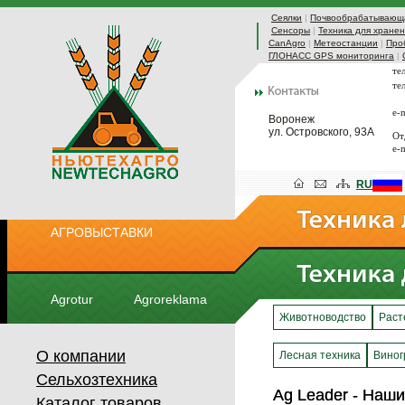
Сеялки
|
Почвообрабатывающа
Сенсоры
|
Техника для хранен
CanAgro
|
Метеостанции
|
Про
ГЛОНАСС GPS мониторинга
|
те
те
e-
Воронеж
ул. Островского, 93А
От
e-
RU
АГРОВЫСТАВКИ
Agrotur
Agroreklama
Животноводство
Раст
О компании
Лесная техника
Виног
Сельхозтехника
Ag Leader - Наш
Ag Leader - Наш
Каталог товаров