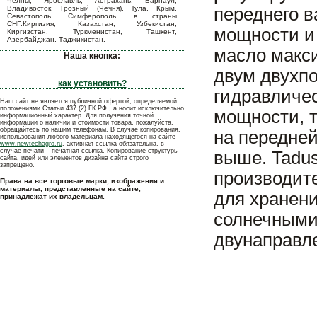
Челны, Ярославль, Астрахань, Барнаул,
Владивосток, Грозный (Чечня), Тула, Крым,
переднего в
Севастополь, Симферополь, в страны
СНГ:Киргизия, Казахстан, Узбекистан,
мощности и 
Киргизстан, Туркменистан, Ташкент,
Азербайджан, Таджикистан.
масло макси
Наша кнопка:
двум двухп
как установить?
гидравличес
Наш сайт не является публичной офертой, определяемой
положениями Статьи 437 (2) ГК РФ., а носит исключительно
мощности, т
информационный характер. Для получения точной
информации о наличии и стоимости товара, пожалуйста,
обращайтесь по нашим телефонам. В случае копирования,
на передней
использования любого материала находящегося на сайте
www.newtechagro.ru
, активная ссылка обязательна, в
случае печати – печатная ссылка. Копирование структуры
выше. Tadus
сайта, идей или элементов дизайна сайта строго
запрещено.
производите
Права на все торговые марки, изображения и
материалы, представленные на сайте,
для хранени
принадлежат их владельцам.
солнечными
двунаправл