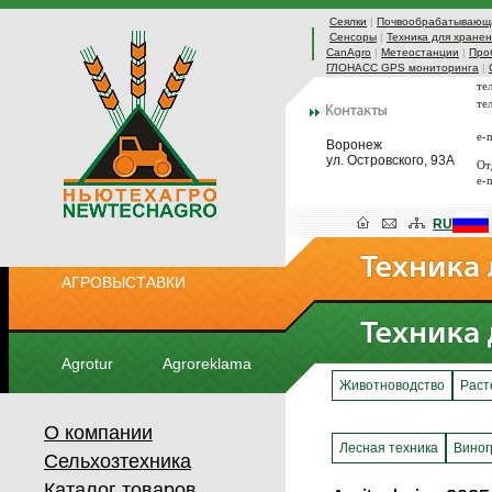
Сеялки
|
Почвообрабатывающа
Сенсоры
|
Техника для хранен
CanAgro
|
Метеостанции
|
Про
ГЛОНАСС GPS мониторинга
|
те
те
e-
Воронеж
ул. Островского, 93А
От
e-
RU
АГРОВЫСТАВКИ
Agrotur
Agroreklama
Животноводство
Раст
О компании
Лесная техника
Виног
Сельхозтехника
Каталог товаров