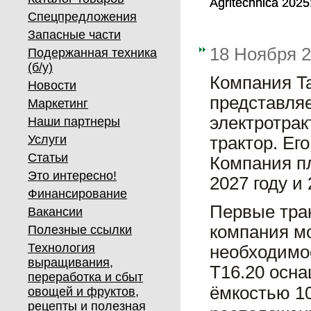
Agritechnica 2025
Agritechnica 2025
Спецпредложения
Запасные части
18 Ноября 
Подержанная техника
(б/у)
Компания Ta
Новости
представляе
Маркетинг
электротрак
Наши партнеры
Услуги
трактор. Ег
Статьи
Компания пл
Это интересно!
2027 году и 
Финансирование
Первые трак
Вакансии
компания мо
Полезные ссылки
Технология
необходимо
выращивания,
T16.20 осн
переработка и сбыт
ёмкостью 1
овощей и фруктов,
рецепты и полезная