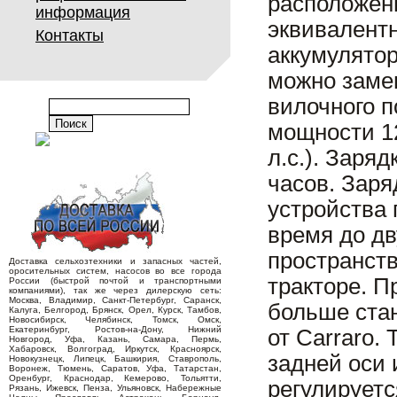
расположены
информация
эквивалент
Контакты
аккумулятор
можно заме
вилочного п
мощности 12
л.с.). Заря
часов. Зар
устройства 
время до дв
пространств
Доставка сельхозтехники и запасных частей,
оросительных систем, насосов во все города
тракторе. П
России (быстрой почтой и транспортными
компаниями), так же через дилерскую сеть:
Москва, Владимир, Санкт-Петербург, Саранск,
больше ста
Калуга, Белгород, Брянск, Орел, Курск, Тамбов,
Новосибирск, Челябинск, Томск, Омск,
Екатеринбург, Ростов-на-Дону, Нижний
от Carraro.
Новгород, Уфа, Казань, Самара, Пермь,
Хабаровск, Волгоград, Иркутск, Красноярск,
задней оси 
Новокузнецк, Липецк, Башкирия, Ставрополь,
Воронеж, Тюмень, Саратов, Уфа, Татарстан,
Оренбург, Краснодар, Кемерово, Тольятти,
регулируетс
Рязань, Ижевск, Пенза, Ульяновск, Набережные