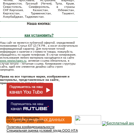
Челны, Ярославль, Астрахань, Барнаул,
Владивосток, Грозный (Чечня), Тула, Крым,
Севастополь, Симферополь, в страны
СНГ:Киргизия, Казахстан, Узбекистан,
Киргизстан, Туркменистан, Ташкент,
Азербайджан, Таджикистан.
Наша кнопка:
как установить?
Наш сайт не является публичной офертой, определяемой
положениями Статьи 437 (2) ГК РФ., а носит исключительно
информационный характер. Для получения точной
информации о наличии и стоимости товара, пожалуйста,
обращайтесь по нашим телефонам. В случае копирования,
использования любого материала находящегося на сайте
www.newtechagro.ru
, активная ссылка обязательна, в
случае печати – печатная ссылка. Копирование структуры
сайта, идей или элементов дизайна сайта строго
запрещено.
Права на все торговые марки, изображения и
материалы, представленные на сайте,
принадлежат их владельцам.
Все права защищены
О ПЕРСОНАЛЬНЫХ ДАННЫХ
OOO «НТА» 2005 - 2026
Политика конфиденциальности
Специальная оценка условий труда ООО НТА