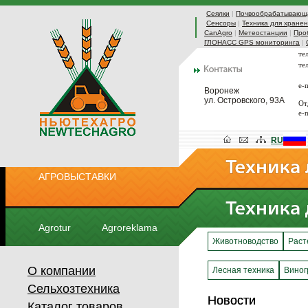
Сеялки
|
Почвообрабатывающа
Сенсоры
|
Техника для хранен
CanAgro
|
Метеостанции
|
Про
ГЛОНАСС GPS мониторинга
|
те
те
e-
Воронеж
ул. Островского, 93А
От
e-
RU
АГРОВЫСТАВКИ
Agrotur
Agroreklama
Животноводство
Раст
О компании
Лесная техника
Виног
Сельхозтехника
Новости
Новости
Каталог товаров