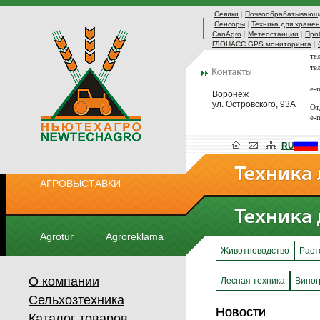
Сеялки
|
Почвообрабатывающа
Сенсоры
|
Техника для хранен
CanAgro
|
Метеостанции
|
Про
ГЛОНАСС GPS мониторинга
|
те
те
e-
Воронеж
ул. Островского, 93А
От
e-
RU
АГРОВЫСТАВКИ
Agrotur
Agroreklama
Животноводство
Раст
О компании
Лесная техника
Виног
Сельхозтехника
Новости
Новости
Каталог товаров