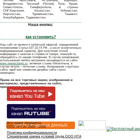
Челны, Ярославль, Астрахань, Барнаул,
Владивосток, Грозный (Чечня), Тула, Крым,
Севастополь, Симферополь, в страны
СНГ:Киргизия, Казахстан, Узбекистан,
Киргизстан, Туркменистан, Ташкент,
Азербайджан, Таджикистан.
Наша кнопка:
как установить?
Наш сайт не является публичной офертой, определяемой
положениями Статьи 437 (2) ГК РФ., а носит исключительно
информационный характер. Для получения точной
информации о наличии и стоимости товара, пожалуйста,
обращайтесь по нашим телефонам. В случае копирования,
использования любого материала находящегося на сайте
www.newtechagro.ru
, активная ссылка обязательна, в
случае печати – печатная ссылка. Копирование структуры
сайта, идей или элементов дизайна сайта строго
запрещено.
Права на все торговые марки, изображения и
материалы, представленные на сайте,
принадлежат их владельцам.
Все права защищены
О ПЕРСОНАЛЬНЫХ ДАННЫХ
OOO «НТА» 2005 - 2026
Политика конфиденциальности
Специальная оценка условий труда ООО НТА