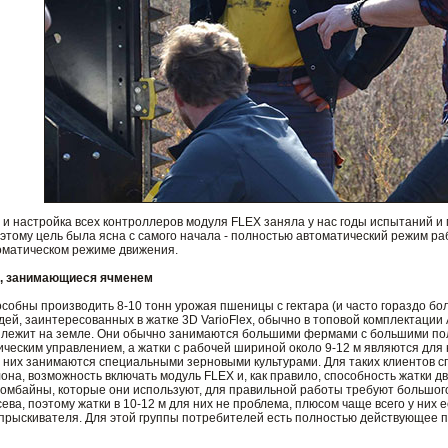
 и настройка всех контроллеров модуля FLEX заняла у нас годы испытаний 
 этому цель была ясна с самого начала - полностью автоматический режим ра
томатическом режиме движения.
ы, занимающиеся ячменем
собны производить 8-10 тонн урожая пшеницы с гектара (и часто гораздо боль
дей, заинтересованных в жатке 3D VarioFlex, обычно в топовой комплектации A
м лежит на земле. Они обычно занимаются большими фермами с большими по
ическим управлением, а жатки с рабочей шириной около 9-12 м являются для
з них занимаются специальными зерновыми культурами. Для таких клиентов с
лона, возможность включать модуль FLEX и, как правило, способность жатки 
омбайны, которые они используют, для правильной работы требуют большог
сева, поэтому жатки в 10-12 м для них не проблема, плюсом чаще всего у ни
опрыскивателя. Для этой группы потребителей есть полностью действующее п