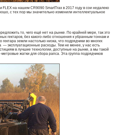
FLEX на нашем CR9090 SmartTrax в 2017 году в сои недалеко
рошо, с тех пор мы значительно изменили интеллектуальное
дложить то, чего ещё нет на рынке. По крайней мере, так это
нных гектаров, без какого-либо отношения к убранным тоннам и
 гектара земли настолько низка, что подрядчики во многих
а — эксплуатационные расходы. Тем не менее, у нас есть
тициям в лучшие технологии, доступные на рынке, а мы такой
-метровые жатки для сбора рапса. Эта группа подрядчиков