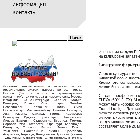
информация
Контакты
Испытания модуля FLEX
на калибровке запатен
1-ая группа: фермер
Соевая культура в по
Ключевой особенностью
Кроме того, соя высаж
Доставка сельхозтехники и запасных частей,
можно было устанавлив
оросительных систем, насосов во все города
России (быстрой почтой и транспортными
Сегодня профессионал
компаниями), так же через дилерскую сеть: Москва,
FLEX» (50% FLEX). Мно
Владимир, Санкт-Петербург, Саранск, Калуга,
Белгород, Брянск, Орел, Курск, Тамбов,
может быть хорошо соб
Новосибирск, Челябинск, Томск, Омск,
TrendLineLight. Для т
Екатеринбург, Ростов-на-Дону, Нижний Новгород,
можете оставить разде
Уфа, Казань, Самара, Пермь, Хабаровск,
Волгоград, Иркутск, Красноярск, Новокузнецк,
включить / выключить 
Липецк, Башкирия, Ставрополь, Воронеж, Тюмень,
возделывании механич
Саратов, Уфа, Татарстан, Оренбург, Краснодар,
составляет более 20 м
Кемерово, Тольятти, Рязань, Ижевск, Пенза,
Ульяновск, Набережные Челны, Ярославль,
Астрахань, Барнаул, Владивосток, Грозный (Чечня),
Тула, Крым, Севастополь, Симферополь, в страны