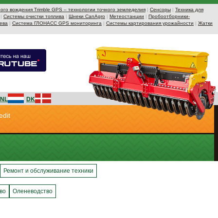
ого вождения Trimble GPS – технологии точного земледелия
|
Сенсоры
|
Техника для
|
Системы очистки топлива
|
Шнеки CanAgro
|
Метеостанции
|
Пробоотборники-
ева
|
Система ГЛОНАСС GPS мониторинга
|
Системы картирования урожайности
|
Жатки
NL
DK
edit
Ремонт и обслуживание техники
во
Оленеводство