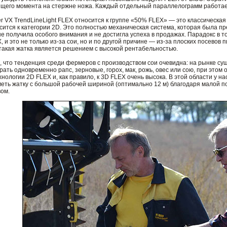
тящего момента на стержне ножа. Каждый отдельный параллелограмм работа
 VX TrendLineLight FLEX относится к группе «50% FLEX» — это классическая
осится к категории 2D. Это полностью механическая система, которая была 
не получила особого внимания и не достигла успеха в продажах. Парадокс в 
X, и это не только из-за сои, но и по другой причине — из-за плоских посево
такая жатка является решением с высокой рентабельностью.
, что тенденция среди фермеров с производством сои очевидна: на рынке су
рать одновременно рапс, зерновые, горох, мак, рожь, овес или сою, при этом
ехнологии 2D FLEX и, как правило, к 3D FLEX очень высока. В этой области у 
еть жатку с большой рабочей шириной (оптимально 12 м) благодаря малой п
ом.