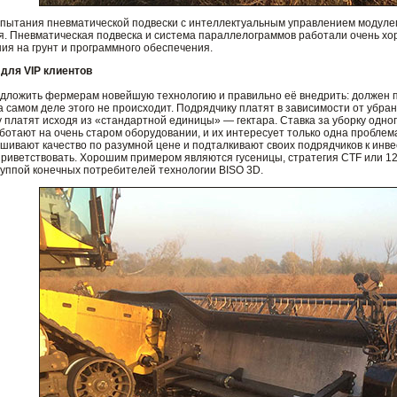
пытания пневматической подвески с интеллектуальным управлением модулем 
я. Пневматическая подвеска и система параллелограммов работали очень хо
ия на грунт и программного обеспечения.
 для VIP клиентов
ложить фермерам новейшую технологию и правильно её внедрить: должен пре
а самом деле этого не происходит. Подрядчику платят в зависимости от убра
 платят исходя из «стандартной единицы» — гектара. Ставка за уборку одного
ботают на очень старом оборудовании, и их интересует только одна проблем
ивают качество по разумной цене и подталкивают своих подрядчиков к инвес
риветствовать. Хорошим примером являются гусеницы, стратегия CTF или 12
руппой конечных потребителей технологии BISO 3D.