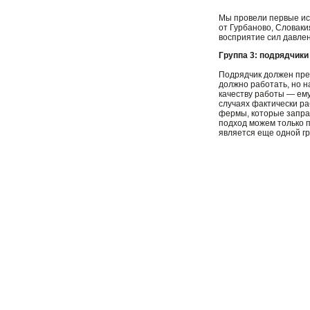
Мы провели первые ис
от Гурбаново, Словаки
восприятие сил давлен
Группа 3: подрядчики
Подрядчик должен пред
должно работать, но н
качеству работы — ему
случаях фактически ра
фермы, которые запраш
подход можем только п
является еще одной г