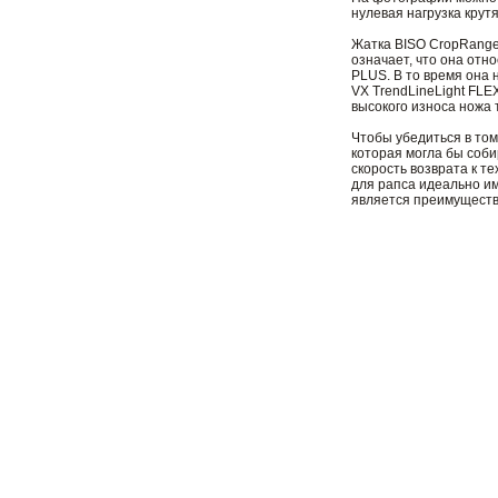
нулевая нагрузка кру
Жатка BISO CropRanger
означает, что она отн
PLUS. В то время она 
VX TrendLineLight FLE
высокого износа ножа 
Чтобы убедиться в том
которая могла бы соби
скорость возврата к т
для рапса идеально им
является преимуществ