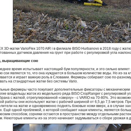
 3D-жатки VarioFlex 1070 AIR i в филиале BISO Hurbanovo в 2018 году с жа
тованных датчиков давления на грунт при работе с регулировкой угла наклон
ы, выращивающие сою
следнее время испытывает настоящий бум популярности, и это сильно влия
 сои является то, что она нуждается в большом количестве воды. Но из-за 
ивается и играет важную роль в Словакии. Фермеры собирают сою по-разному
ать на стандартные жатки без системы Vario.
ьные фермеры часто покупают дополнительные фиксаторы с механическим мо
гие владельцы жаток из модельного ряда BISO CropRanger с регулировкой уг
рана с жаткой, отрегулированной «сверху» - с VARIO на 70-80%. Это возможн
акой работы они используют жатки с рабочей шириной от 6,5 до 7,5 метров. П
лители на жатке и одновременно поднять боковые ножи вверх, а в случае зах
их. Ещё одной проблемой, о которой сообщают наши клиенты, является боль
еским способом, сорняки остаются в пространстве между отдельными растени
м. Некоторые клиенты из-за этого начинают задумываться о сборе урожая в 