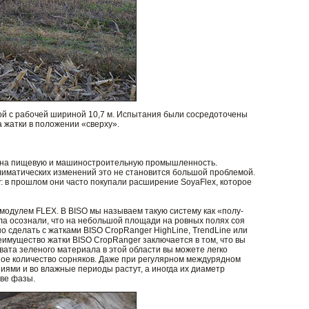
ткой с рабочей шириной 10,7 м. Испытания были сосредоточены
а жатки в положении «сверху».
ет на пищевую и машиностроительную промышленность.
климатических изменений это не становится большой проблемой.
: в прошлом они часто покупали расширение SoyaFlex, которое
дулем FLEX. В BISO мы называем такую систему как «полу-
ла осознали, что на небольшой площади на ровных полях соя
о сделать с жатками BISO CropRanger HighLine, TrendLine или
реимущество жатки BISO CropRanger заключается в том, что вы
вата зеленого материала в этой области вы можете легко
шое количество сорняков. Даже при регулярном междурядном
ями и во влажные периоды растут, а иногда их диаметр
две фазы.