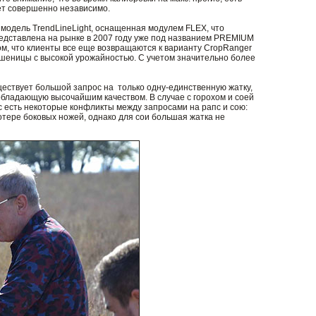
ет совершенно независимо.
 модель TrendLineLight, оснащенная модулем FLEX, что
представлена на рынке в 2007 году уже под названием PREMIUM
том, что клиенты все еще возвращаются к варианту CropRanger
в пшеницы с высокой урожайностью. С учетом значительно более
ществует большой запрос на только одну-единственную жатку,
 обладающую высочайшим качеством. В случае с горохом и соей
нас есть некоторые конфликты между запросами на рапс и сою:
отере боковых ножей, однако для сои большая жатка не