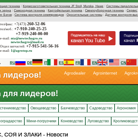
ющая техника
|
Кормозаготовительная техника JF Stoll, Murska, Hawe
|
Системы параллельн
и зерна
|
Самоходная техника
|
Картофельная техника
|
Свеклоуборочная техника
|
Сервис
иг Бэгов
|
Система контроля семяпроводов
|
Оросительные системы
|
Датчики контроля выс
260-52-06
+7(473)
тел/факс:
+7-910-240-25-25
тел/моб.:
+7-919-240-00-00
e-mail:
nta@newtechagro.ru
newtechagro@mail.ru
+7-915-541-56-16
Отдел запчастей:
e-mail:
1@agrotop.ru
RU
DE
IT
ES
FR
EN
CN
Agrodealer
Agrointernet
Agrokr
стениеводство
Овощеводство
Бахчеводство
Садоводство
Агрономия
оградарство
Мини-погрузчики
Коневодство
Луговодство
Кролиководст
С, СОЯ И ЗЛАКИ - Новости
С, СОЯ И ЗЛАКИ - Новости