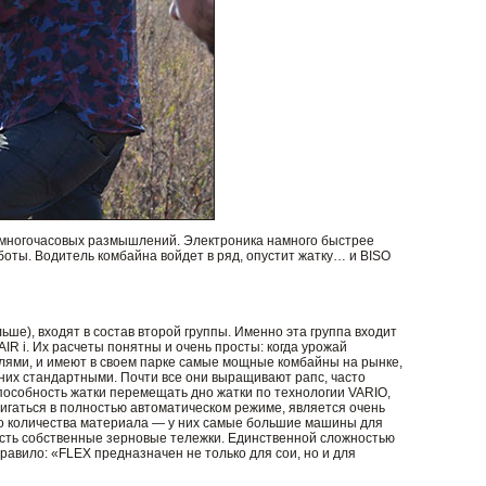
и многочасовых размышлений. Электроника намного быстрее
боты. Водитель комбайна войдет в ряд, опустит жатку… и BISO
ше), входят в состав второй группы. Именно эта группа входит
IR i. Их расчеты понятны и очень просты: когда урожай
лями, и имеют в своем парке самые мощные комбайны на рынке,
 них стандартными. Почти все они выращивают рапс, часто
пособность жатки перемещать дно жатки по технологии VARIO,
двигаться в полностью автоматическом режиме, является очень
о количества материала — у них самые большие машины для
х есть собственные зерновые тележки. Единственной сложностью
равило: «FLEX предназначен не только для сои, но и для