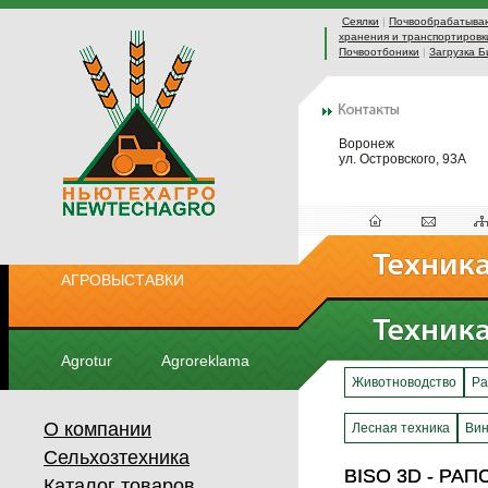
Сеялки
|
Почвообрабатыва
хранения и транспортировк
Почвоотбоники
|
Загрузка Б
Воронеж
ул. Островского, 93А
АГРОВЫСТАВКИ
Agrotur
Agroreklama
Животноводство
Ра
О компании
Лесная техника
Вин
Сельхозтехника
BISO 3D - РАП
BISO 3D - РАП
Каталог товаров