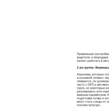
Правильная настройка
водителя, и благодаря
начнет работать в ав
2-ая группа: Фермер
Агрономы, которые спо
в основной сегмент лю
сбивается, он целико
часто с GPS и автомат
горох, но некоторые и
регулировать угол нак
важным параметром. К
подготовки почвы и по
могут стать следы от 
плоских культур».