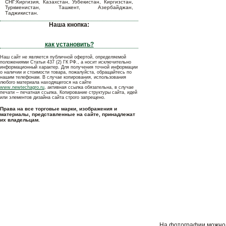
СНГ:Киргизия, Казахстан, Узбекистан, Киргизстан,
Туркменистан, Ташкент, Азербайджан,
Таджикистан.
Наша кнопка:
как установить?
Наш сайт не является публичной офертой, определяемой
положениями Статьи 437 (2) ГК РФ., а носит исключительно
информационный характер. Для получения точной информации
о наличии и стоимости товара, пожалуйста, обращайтесь по
нашим телефонам. В случае копирования, использования
любого материала находящегося на сайте
www.newtechagro.ru
, активная ссылка обязательна, в случае
печати – печатная ссылка. Копирование структуры сайта, идей
или элементов дизайна сайта строго запрещено.
Права на все торговые марки, изображения и
материалы, представленные на сайте, принадлежат
их владельцам.
На фотографии можно у