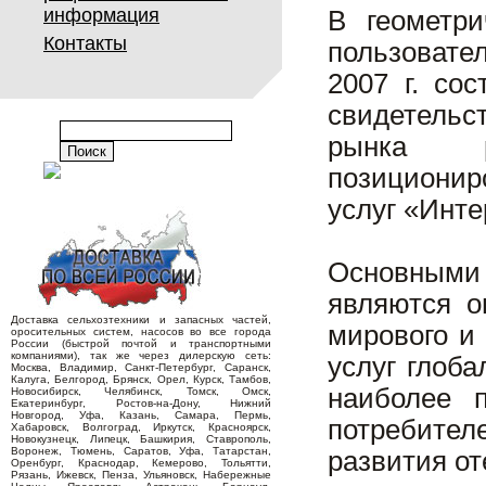
информация
В геометри
Контакты
пользовате
2007 г. со
свидетельс
рынка ра
позиционир
услуг «Инт
Основными
являются о
Доставка сельхозтехники и запасных частей,
мирового и
оросительных систем, насосов во все города
России (быстрой почтой и транспортными
компаниями), так же через дилерскую сеть:
услуг глоб
Москва, Владимир, Санкт-Петербург, Саранск,
Калуга, Белгород, Брянск, Орел, Курск, Тамбов,
наиболее п
Новосибирск, Челябинск, Томск, Омск,
Екатеринбург, Ростов-на-Дону, Нижний
Новгород, Уфа, Казань, Самара, Пермь,
потребител
Хабаровск, Волгоград, Иркутск, Красноярск,
Новокузнецк, Липецк, Башкирия, Ставрополь,
Воронеж, Тюмень, Саратов, Уфа, Татарстан,
развития от
Оренбург, Краснодар, Кемерово, Тольятти,
Рязань, Ижевск, Пенза, Ульяновск, Набережные