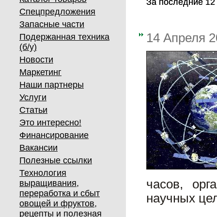
За последние 12 
За последние 12 
Спецпредложения
Запасные части
14 Апреля 2
Подержанная техника
(б/у)
Новости
Маркетинг
Наши партнеры
Услуги
Статьи
Это интересно!
Финансирование
Вакансии
Полезные ссылки
Технология
часов, орг
выращивания,
переработка и сбыт
научных цел
овощей и фруктов,
рецепты и полезная