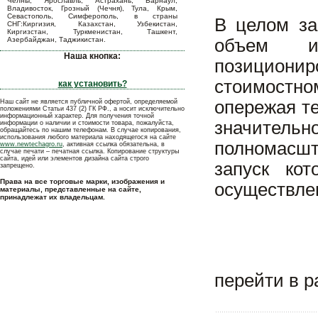
Челны, Ярославль, Астрахань, Барнаул,
Владивосток, Грозный (Чечня), Тула, Крым,
Севастополь, Симферополь, в страны
В целом за
СНГ:Киргизия, Казахстан, Узбекистан,
Киргизстан, Туркменистан, Ташкент,
Азербайджан, Таджикистан.
объем им
Наша кнопка:
позицион
стоимостн
как установить?
опережая т
Наш сайт не является публичной офертой, определяемой
положениями Статьи 437 (2) ГК РФ., а носит исключительно
информационный характер. Для получения точной
значительн
информации о наличии и стоимости товара, пожалуйста,
обращайтесь по нашим телефонам. В случае копирования,
использования любого материала находящегося на сайте
полномасш
www.newtechagro.ru
, активная ссылка обязательна, в
случае печати – печатная ссылка. Копирование структуры
сайта, идей или элементов дизайна сайта строго
запуск ко
запрещено.
Права на все торговые марки, изображения и
осуществлен
материалы, представленные на сайте,
принадлежат их владельцам.
перейти в 