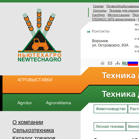
Сеялки
|
Почвообрабатывающа
Сенсоры
|
Техника для хранен
CanAgro
|
Метеостанции
|
Про
ГЛОНАСС GPS мониторинга
|
те
те
e-
Воронеж
ул. Островского, 93А
От
e-
RU
АГРОВЫСТАВКИ
Agrotur
Agroreklama
Животноводство
Раст
О компании
Лесная техника
Виног
Сельхозтехника
Каталог товаров