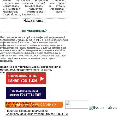
Челны, Ярославль, Астрахань, Барнаул,
Владивосток, Грозный (Чечня), Тула, Крым,
Севастополь, Симферополь, в страны
СНГ:Киргизия, Казахстан, Узбекистан,
Киргизстан, Туркменистан, Ташкент,
Азербайджан, Таджикистан.
Наша кнопка:
как установить?
Наш сайт не является публичной офертой, определяемой
положениями Статьи 437 (2) ГК РФ., а носит исключительно
информационный характер. Для получения точной
информации о наличии и стоимости товара, пожалуйста,
обращайтесь по нашим телефонам. В случае копирования,
использования любого материала находящегося на сайте
www.newtechagro.ru
, активная ссылка обязательна, в
случае печати – печатная ссылка. Копирование структуры
сайта, идей или элементов дизайна сайта строго
запрещено.
Права на все торговые марки, изображения и
материалы, представленные на сайте,
принадлежат их владельцам.
Все права защищены
О ПЕРСОНАЛЬНЫХ ДАННЫХ
OOO «НТА» 2005 - 2026
Политика конфиденциальности
Специальная оценка условий труда ООО НТА