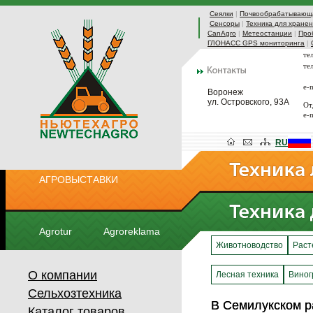
Сеялки
|
Почвообрабатывающа
Сенсоры
|
Техника для хранен
CanAgro
|
Метеостанции
|
Про
ГЛОНАСС GPS мониторинга
|
те
те
e-
Воронеж
ул. Островского, 93А
От
e-
RU
АГРОВЫСТАВКИ
Agrotur
Agroreklama
Животноводство
Раст
О компании
Лесная техника
Виног
Сельхозтехника
В Семилукском р
В Семилукском р
Каталог товаров