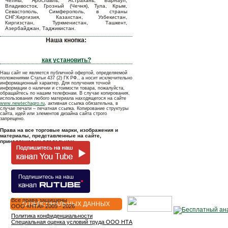
Челны, Ярославль, Астрахань, Барнаул,
Владивосток, Грозный (Чечня), Тула, Крым,
Севастополь, Симферополь, в страны
СНГ:Киргизия, Казахстан, Узбекистан,
Киргизстан, Туркменистан, Ташкент,
Азербайджан, Таджикистан.
Наша кнопка:
как установить?
Наш сайт не является публичной офертой, определяемой
положениями Статьи 437 (2) ГК РФ., а носит исключительно
информационный характер. Для получения точной
информации о наличии и стоимости товара, пожалуйста,
обращайтесь по нашим телефонам. В случае копирования,
использования любого материала находящегося на сайте
www.newtechagro.ru
, активная ссылка обязательна, в
случае печати – печатная ссылка. Копирование структуры
сайта, идей или элементов дизайна сайта строго
запрещено.
Права на все торговые марки, изображения и
материалы, представленные на сайте,
принадлежат их владельцам.
Все права защищены
О ПЕРСОНАЛЬНЫХ ДАННЫХ
OOO «НТА» 2005 - 2026
Политика конфиденциальности
Специальная оценка условий труда ООО НТА