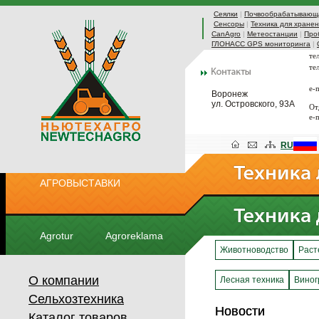
Сеялки
|
Почвообрабатывающа
Сенсоры
|
Техника для хранен
CanAgro
|
Метеостанции
|
Про
ГЛОНАСС GPS мониторинга
|
те
те
e-
Воронеж
ул. Островского, 93А
От
e-
RU
АГРОВЫСТАВКИ
Agrotur
Agroreklama
Животноводство
Раст
О компании
Лесная техника
Виног
Сельхозтехника
Новости
Новости
Каталог товаров