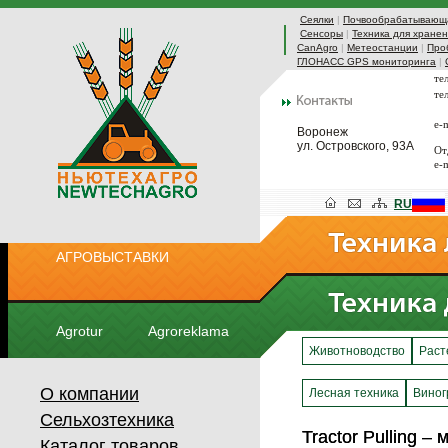
Сеялки
|
Почвообрабатывающа
Сенсоры
|
Техника для хранен
CanAgro
|
Метеостанции
|
Про
ГЛОНАСС GPS мониторинга
|
те
те
e-
Воронеж
ул. Островского, 93А
От
e-
RU
АГРОВЫСТАВКИ
Agrotur
Agroreklama
Животноводство
Раст
О компании
Лесная техника
Виног
Сельхозтехника
Tractor Pulling 
Tractor Pulling 
Каталог товаров