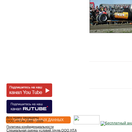
Все права защищены
О ПЕРСОНАЛЬНЫХ ДАННЫХ
OOO «НТА» 2005 - 2026
Политика конфиденциальности
Специальная оценка условий труда ООО НТА