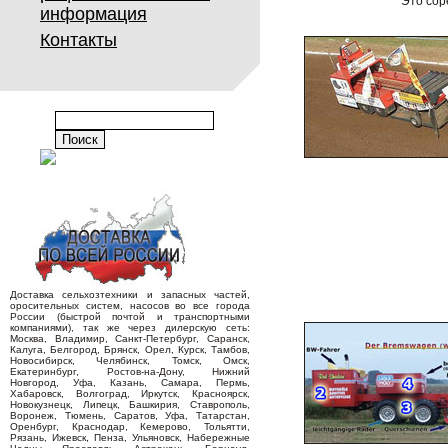
Это сор
информация
Контакты
Доставка сельхозтехники и запасных частей,
оросительных систем, насосов во все города
России (быстрой почтой и транспортными
компаниями), так же через дилерскую сеть:
Москва, Владимир, Санкт-Петербург, Саранск,
Калуга, Белгород, Брянск, Орел, Курск, Тамбов,
Новосибирск, Челябинск, Томск, Омск,
Екатеринбург, Ростов-на-Дону, Нижний
Новгород, Уфа, Казань, Самара, Пермь,
Хабаровск, Волгоград, Иркутск, Красноярск,
Новокузнецк, Липецк, Башкирия, Ставрополь,
Воронеж, Тюмень, Саратов, Уфа, Татарстан,
Оренбург, Краснодар, Кемерово, Тольятти,
Рязань, Ижевск, Пенза, Ульяновск, Набережные