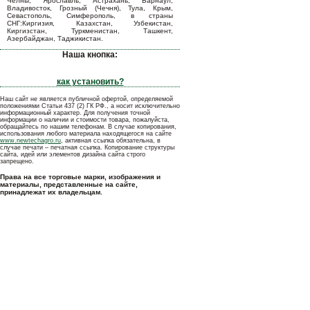
Челны, Ярославль, Астрахань, Барнаул,
Владивосток, Грозный (Чечня), Тула, Крым,
Севастополь, Симферополь, в страны
СНГ:Киргизия, Казахстан, Узбекистан,
Киргизстан, Туркменистан, Ташкент,
Азербайджан, Таджикистан.
Наша кнопка:
как установить?
Наш сайт не является публичной офертой, определяемой
положениями Статьи 437 (2) ГК РФ., а носит исключительно
информационный характер. Для получения точной
информации о наличии и стоимости товара, пожалуйста,
обращайтесь по нашим телефонам. В случае копирования,
использования любого материала находящегося на сайте
www.newtechagro.ru
, активная ссылка обязательна, в
случае печати – печатная ссылка. Копирование структуры
сайта, идей или элементов дизайна сайта строго
запрещено.
Права на все торговые марки, изображения и
материалы, представленные на сайте,
принадлежат их владельцам.