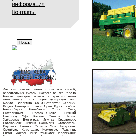
информация
Контакты
Доставка сельхозтехники и запасных частей,
оросительных систем, насосов во все города
России (быстрой почтой и транспортными
компаниями), так же через дилерскую сеть:
Москва, Владимир, Санкт-Петербург, Саранск,
Калуга, Белгород, Брянск, Орел, Курск, Тамбов,
Новосибирск, Челябинск, Томск, Омск,
Екатеринбург, Ростов-на-Дону, Нижний
Новгород, Уфа, Казань, Самара, Пермь,
Хабаровск, Волгоград, Иркутск, Красноярск,
Новокузнецк, Липецк, Башкирия, Ставрополь,
Воронеж, Тюмень, Саратов, Уфа, Татарстан,
Оренбург, Краснодар, Кемерово, Тольятти,
Рязань, Ижевск, Пенза, Ульяновск, Набережные