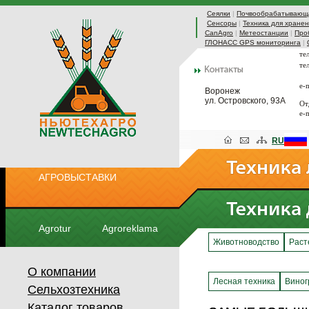
Сеялки
|
Почвообрабатывающа
Сенсоры
|
Техника для хранен
CanAgro
|
Метеостанции
|
Про
ГЛОНАСС GPS мониторинга
|
те
те
e-
Воронеж
ул. Островского, 93А
От
e-
RU
АГРОВЫСТАВКИ
Agrotur
Agroreklama
Животноводство
Раст
О компании
Лесная техника
Виног
Сельхозтехника
Каталог товаров