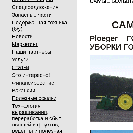
САМЫЕ БОЛЬШИЕ
САМЫЕ БОЛЬШИЕ
Спецпредложения
Запасные части
САМ
Подержанная техника
(б/у)
Новости
Ploeger 
Маркетинг
УБОРКИ Г
Наши партнеры
Услуги
Статьи
Это интересно!
Финансирование
Вакансии
Полезные ссылки
Технология
выращивания,
переработка и сбыт
овощей и фруктов,
рецепты и полезная