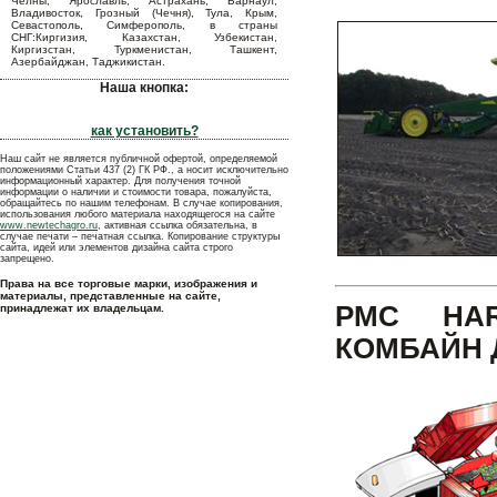
Челны, Ярославль, Астрахань, Барнаул,
Владивосток, Грозный (Чечня), Тула, Крым,
Севастополь, Симферополь, в страны
СНГ:Киргизия, Казахстан, Узбекистан,
Киргизстан, Туркменистан, Ташкент,
Азербайджан, Таджикистан.
Наша кнопка:
как установить?
Наш сайт не является публичной офертой, определяемой
положениями Статьи 437 (2) ГК РФ., а носит исключительно
информационный характер. Для получения точной
информации о наличии и стоимости товара, пожалуйста,
обращайтесь по нашим телефонам. В случае копирования,
использования любого материала находящегося на сайте
www.newtechagro.ru
, активная ссылка обязательна, в
случае печати – печатная ссылка. Копирование структуры
сайта, идей или элементов дизайна сайта строго
запрещено.
Права на все торговые марки, изображения и
материалы, представленные на сайте,
PMC HAR
принадлежат их владельцам.
КОМБАЙН 