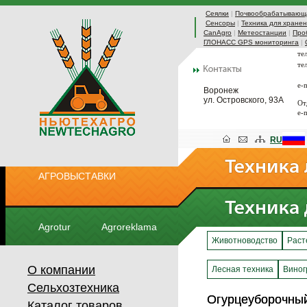
Сеялки
|
Почвообрабатывающа
Сенсоры
|
Техника для хранен
CanAgro
|
Метеостанции
|
Про
ГЛОНАСС GPS мониторинга
|
те
те
e-
Воронеж
ул. Островского, 93А
От
e-
RU
АГРОВЫСТАВКИ
Agrotur
Agroreklama
Животноводство
Раст
О компании
Лесная техника
Виног
Сельхозтехника
Огурцеуборочный
Огурцеуборочный
Каталог товаров