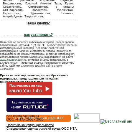
Челны, Ярославль, Астрахань, Барнаул,
Владивосток, Грозный (Чечня), Тула, Крым,
Севастополь, Симферополь, в страны
СНГ:Киргизия, Казахстан, Узбекистан,
Киргизстан, Туркменистан, Ташкент,
Азербайджан, Таджикистан.
Наша кнопка:
как установить?
Наш сайт не является публичной офертой, определяемой
положениями Статьи 437 (2) ГК РФ., а носит исключительно
информационный характер. Для получения точной
информации о наличии и стоимости товара, пожалуйста,
обращайтесь по нашим телефонам. В случае копирования,
использования любого материала находящегося на сайте
www.newtechagro.ru
, активная ссылка обязательна, в
случае печати – печатная ссылка. Копирование структуры
сайта, идей или элементов дизайна сайта строго
запрещено.
Права на все торговые марки, изображения и
материалы, представленные на сайте,
принадлежат их владельцам.
Все права защищены
О ПЕРСОНАЛЬНЫХ ДАННЫХ
OOO «НТА» 2005 - 2026
Политика конфиденциальности
Специальная оценка условий труда ООО НТА