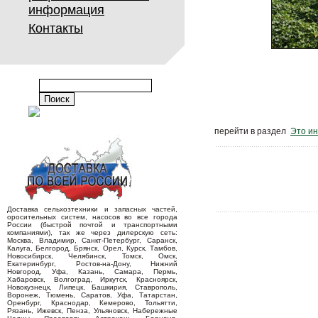
информация
Контакты
перейти в раздел
Это ин
Доставка сельхозтехники и запасных частей,
оросительных систем, насосов во все города
России (быстрой почтой и транспортными
компаниями), так же через дилерскую сеть:
Москва, Владимир, Санкт-Петербург, Саранск,
Калуга, Белгород, Брянск, Орел, Курск, Тамбов,
Новосибирск, Челябинск, Томск, Омск,
Екатеринбург, Ростов-на-Дону, Нижний
Новгород, Уфа, Казань, Самара, Пермь,
Хабаровск, Волгоград, Иркутск, Красноярск,
Новокузнецк, Липецк, Башкирия, Ставрополь,
Воронеж, Тюмень, Саратов, Уфа, Татарстан,
Оренбург, Краснодар, Кемерово, Тольятти,
Рязань, Ижевск, Пенза, Ульяновск, Набережные