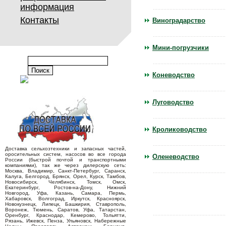
информация
Контакты
Виноградарство
Мини-погрузчики
Коневодство
Луговодство
Кролиководство
Доставка сельхозтехники и запасных частей,
оросительных систем, насосов во все города
Оленеводство
России (быстрой почтой и транспортными
компаниями), так же через дилерскую сеть:
Москва, Владимир, Санкт-Петербург, Саранск,
Калуга, Белгород, Брянск, Орел, Курск, Тамбов,
Новосибирск, Челябинск, Томск, Омск,
Екатеринбург, Ростов-на-Дону, Нижний
Новгород, Уфа, Казань, Самара, Пермь,
Хабаровск, Волгоград, Иркутск, Красноярск,
Новокузнецк, Липецк, Башкирия, Ставрополь,
Воронеж, Тюмень, Саратов, Уфа, Татарстан,
Оренбург, Краснодар, Кемерово, Тольятти,
Рязань, Ижевск, Пенза, Ульяновск, Набережные