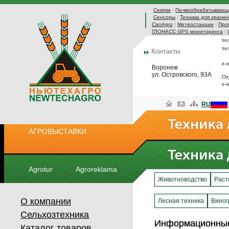
Сеялки
|
Почвообрабатывающа
Сенсоры
|
Техника для хранен
CanAgro
|
Метеостанции
|
Про
ГЛОНАСС GPS мониторинга
|
те
те
e-
Воронеж
ул. Островского, 93А
От
e-
RU
АГРОВЫСТАВКИ
Agrotur
Agroreklama
Животноводство
Раст
О компании
Лесная техника
Виног
Сельхозтехника
Информационны
Информационны
Каталог товаров