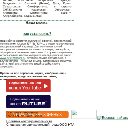
Челны, Ярославль, Астрахань, Барнаул,
Владивосток, Грозный (Чечня), Тула, Крым,
Севастополь, Симферополь, в страны
СНГ:Киргизия, Казахстан, Узбекистан,
Киргизстан, Туркменистан, Ташкент,
Азербайджан, Таджикистан.
Наша кнопка:
как установить?
Наш сайт не является публичной офертой, определяемой
положениями Статьи 437 (2) ГК РФ., а носит исключительно
информационный характер. Для получения точной
информации о наличии и стоимости товара, пожалуйста,
обращайтесь по нашим телефонам. В случае копирования,
использования любого материала находящегося на сайте
www.newtechagro.ru
, активная ссылка обязательна, в
случае печати – печатная ссылка. Копирование структуры
сайта, идей или элементов дизайна сайта строго
запрещено.
Права на все торговые марки, изображения и
материалы, представленные на сайте,
принадлежат их владельцам.
Все права защищены
О ПЕРСОНАЛЬНЫХ ДАННЫХ
OOO «НТА» 2005 - 2026
Политика конфиденциальности
Специальная оценка условий труда ООО НТА