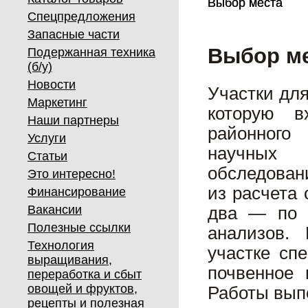
Выбор места
Выбор места
Спецпредложения
Запасные части
Выбор м
Подержанная техника
(б/у)
Новости
Участки дл
Маркетинг
которую в
Наши партнеры
районного
Услуги
научных 
Статьи
обследован
Это интересно!
из расчета 
Финансирование
Вакансии
два — по 
Полезные ссылки
анализов.
Технология
участке сп
выращивания,
почвенное 
переработка и сбыт
овощей и фруктов,
Работы вып
рецепты и полезная