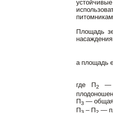
устойчивые
использова
питомникам
Площадь зе
насаждения
а площадь 
где П
— п
2
плодоношени
П
— общая 
3
П
– П
— пл
3
2