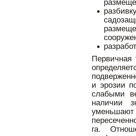
размещен
разбивк
садоза
размеще
сооруже
разрабо
Первичная 
определяет
подверженн
и эрозии п
слабыми в
наличии з
уменьшают
пересеченн
га. Отно