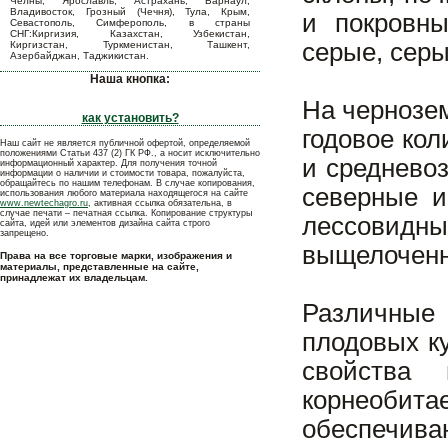
Челны, Ярославль, Астрахань, Барнаул,
Владивосток, Грозный (Чечня), Тула, Крым,
и покровн
Севастополь, Симферополь, в страны
СНГ:Киргизия, Казахстан, Узбекистан,
серые, серы
Киргизстан, Туркменистан, Ташкент,
Азербайджан, Таджикистан.
Наша кнопка:
На чернозе
как установить?
годовое ко
Наш сайт не является публичной офертой, определяемой
положениями Статьи 437 (2) ГК РФ., а носит исключительно
и среднево
информационный характер. Для получения точной
информации о наличии и стоимости товара, пожалуйста,
обращайтесь по нашим телефонам. В случае копирования,
северные и
использования любого материала находящегося на сайте
www.newtechagro.ru
, активная ссылка обязательна, в
случае печати – печатная ссылка. Копирование структуры
лессовидн
сайта, идей или элементов дизайна сайта строго
запрещено.
выщелоченн
Права на все торговые марки, изображения и
материалы, представленные на сайте,
принадлежат их владельцам.
Различные 
плодовых к
свойства 
корнеоби
обеспечив