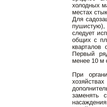
холодных ма
местах сты
Для садоза
пушистую)
следует ис
общих с пл
кварталов 
Первый ря
менее 10 м 
При орган
хозяйствах
дополнител
заменять с
насаждения,