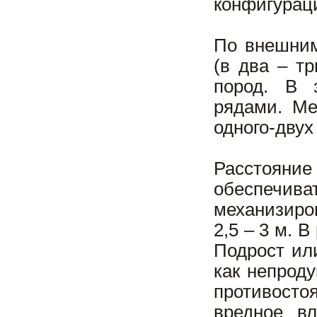
конфигурац
По внешним
(в два – т
пород. В 
рядами. Ме
одного-двух
Расстоян
обеспечива
механизиров
2,5 – 3 м. 
Подрост ил
как непрод
противосто
вредное вл