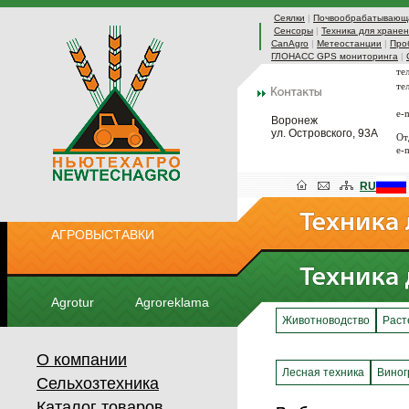
Сеялки
|
Почвообрабатывающа
Сенсоры
|
Техника для хранен
CanAgro
|
Метеостанции
|
Про
ГЛОНАСС GPS мониторинга
|
те
те
e-
Воронеж
ул. Островского, 93А
От
e-
RU
АГРОВЫСТАВКИ
Agrotur
Agroreklama
Животноводство
Раст
О компании
Лесная техника
Виног
Сельхозтехника
Каталог товаров