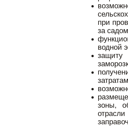
возмо
сельско
при про
за садом
функцио
водной э
защиту 
заморозк
получе
затратам
возможн
размеще
зоны, о
отрасли
заправо