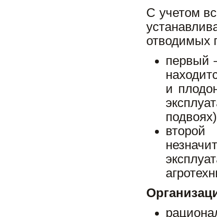
С учетом вс
устанавли
отводимых 
первый 
находит
и плодон
эксплуа
подвоях)
второй
незначи
эксплуа
агротехн
Организаци
рациона