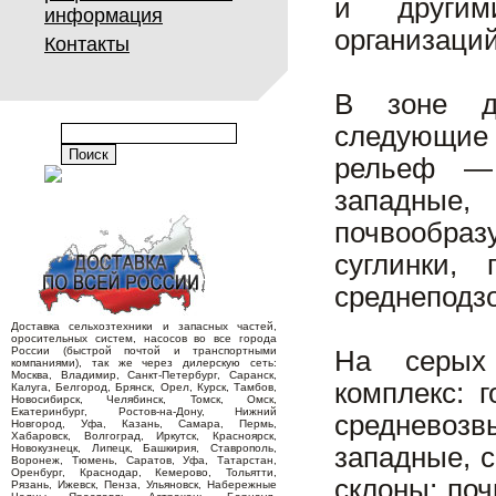
и другим
информация
организаци
Контакты
В зоне де
следующие 
рельеф — 
западные,
почвообра
суглинки,
среднеподзо
Доставка сельхозтехники и запасных частей,
оросительных систем, насосов во все города
России (быстрой почтой и транспортными
На серых 
компаниями), так же через дилерскую сеть:
Москва, Владимир, Санкт-Петербург, Саранск,
комплекс: 
Калуга, Белгород, Брянск, Орел, Курск, Тамбов,
Новосибирск, Челябинск, Томск, Омск,
Екатеринбург, Ростов-на-Дону, Нижний
средневозв
Новгород, Уфа, Казань, Самара, Пермь,
Хабаровск, Волгоград, Иркутск, Красноярск,
Новокузнецк, Липецк, Башкирия, Ставрополь,
западные, 
Воронеж, Тюмень, Саратов, Уфа, Татарстан,
Оренбург, Краснодар, Кемерово, Тольятти,
склоны; по
Рязань, Ижевск, Пенза, Ульяновск, Набережные