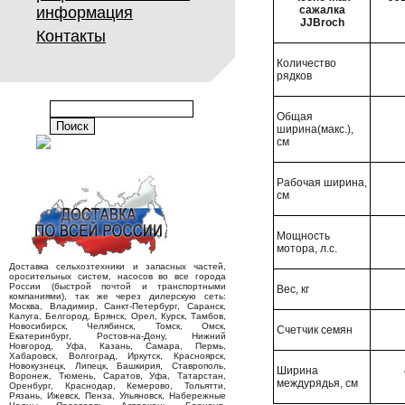
информация
сажалка
JJBroch
Контакты
Количество
рядков
Общая
ширина(макс.),
см
Рабочая ширина,
см
Мощность
мотора, л.с.
Доставка сельхозтехники и запасных частей,
оросительных систем, насосов во все города
России (быстрой почтой и транспортными
Вес, кг
компаниями), так же через дилерскую сеть:
Москва, Владимир, Санкт-Петербург, Саранск,
Калуга, Белгород, Брянск, Орел, Курск, Тамбов,
Новосибирск, Челябинск, Томск, Омск,
Cчетчик семян
Екатеринбург, Ростов-на-Дону, Нижний
Новгород, Уфа, Казань, Самара, Пермь,
Хабаровск, Волгоград, Иркутск, Красноярск,
Новокузнецк, Липецк, Башкирия, Ставрополь,
Ширина
Воронеж, Тюмень, Саратов, Уфа, Татарстан,
междурядья, см
Оренбург, Краснодар, Кемерово, Тольятти,
Рязань, Ижевск, Пенза, Ульяновск, Набережные