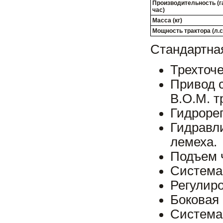
Производительность (г
час)
Масса (кг)
Мощность трактора (л.с
Стандартна
Трехточе
Привод 
В.О.М. т
Гидроре
Гидравл
лемеха.
Подъем ч
Система 
Регулиро
Боковая 
Система 