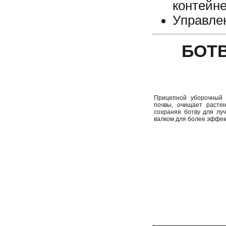
контейне
Управле
БОТ
Прицепной уборочный 
почвы, очищает растен
сохраняя ботву для луч
валком для более эффек