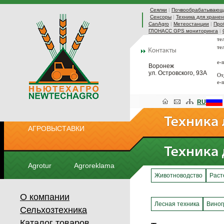
Сеялки
|
Почвообрабатывающа
Сенсоры
|
Техника для хранен
CanAgro
|
Метеостанции
|
Про
ГЛОНАСС GPS мониторинга
|
те
те
e-
Воронеж
ул. Островского, 93А
От
e-
RU
АГРОВЫСТАВКИ
Agrotur
Agroreklama
Животноводство
Раст
О компании
Лесная техника
Виног
Сельхозтехника
Каталог товаров