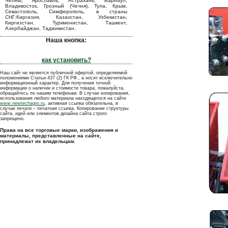
Челны, Ярославль, Астрахань, Барнаул,
Владивосток, Грозный (Чечня), Тула, Крым,
Севастополь, Симферополь, в страны
СНГ:Киргизия, Казахстан, Узбекистан,
Киргизстан, Туркменистан, Ташкент,
Азербайджан, Таджикистан.
Наша кнопка:
как установить?
Наш сайт не является публичной офертой, определяемой
положениями Статьи 437 (2) ГК РФ., а носит исключительно
информационный характер. Для получения точной
информации о наличии и стоимости товара, пожалуйста,
обращайтесь по нашим телефонам. В случае копирования,
использования любого материала находящегося на сайте
www.newtechagro.ru
, активная ссылка обязательна, в
случае печати – печатная ссылка. Копирование структуры
сайта, идей или элементов дизайна сайта строго
запрещено.
Права на все торговые марки, изображения и
материалы, представленные на сайте,
принадлежат их владельцам.