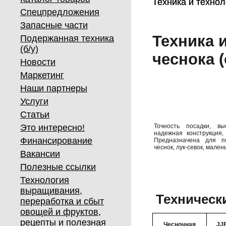
Техника и технол
Техника и технол
Спецпредложения
Запасные части
Техника 
Подержанная техника
(б/у)
чеснока 
Новости
Маркетинг
Наши партнеры
Услуги
Статьи
Это интересно!
Точность посадки, вы
надежная конструкция,
Финансирование
Предназначена для п
чеснок, лук-севок, мален
Вакансии
Полезные ссылки
Технология
выращивания,
Техническ
переработка и сбыт
овощей и фруктов,
рецепты и полезная
Чесночная
JJB