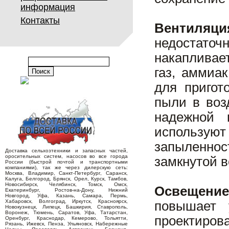
информация
Контакты
Вентиляц
недостато
накапливае
газ, аммиа
для пригот
пыли в воз
надежной 
использую
запыленнос
Доставка сельхозтехники и запасных частей,
оросительных систем, насосов во все города
замкнутой 
России (быстрой почтой и транспортными
компаниями), так же через дилерскую сеть:
Москва, Владимир, Санкт-Петербург, Саранск,
Калуга, Белгород, Брянск, Орел, Курск, Тамбов,
Новосибирск, Челябинск, Томск, Омск,
Освещени
Екатеринбург, Ростов-на-Дону, Нижний
Новгород, Уфа, Казань, Самара, Пермь,
Хабаровск, Волгоград, Иркутск, Красноярск,
повышает 
Новокузнецк, Липецк, Башкирия, Ставрополь,
Воронеж, Тюмень, Саратов, Уфа, Татарстан,
проектиро
Оренбург, Краснодар, Кемерово, Тольятти,
Рязань, Ижевск, Пенза, Ульяновск, Набережные