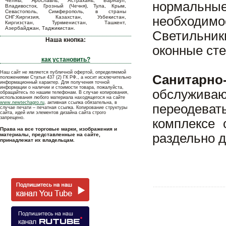
Челны, Ярославль, Астрахань, Барнаул,
нормальн
Владивосток, Грозный (Чечня), Тула, Крым,
Севастополь, Симферополь, в страны
СНГ:Киргизия, Казахстан, Узбекистан,
необходимо
Киргизстан, Туркменистан, Ташкент,
Азербайджан, Таджикистан.
Светильник
Наша кнопка:
оконные сте
как установить?
Наш сайт не является публичной офертой, определяемой
Санитарн
положениями Статьи 437 (2) ГК РФ., а носит исключительно
информационный характер. Для получения точной
информации о наличии и стоимости товара, пожалуйста,
обслужива
обращайтесь по нашим телефонам. В случае копирования,
использования любого материала находящегося на сайте
www.newtechagro.ru
, активная ссылка обязательна, в
переодева
случае печати – печатная ссылка. Копирование структуры
сайта, идей или элементов дизайна сайта строго
запрещено.
комплексе
Права на все торговые марки, изображения и
раздельно 
материалы, представленные на сайте,
принадлежат их владельцам.