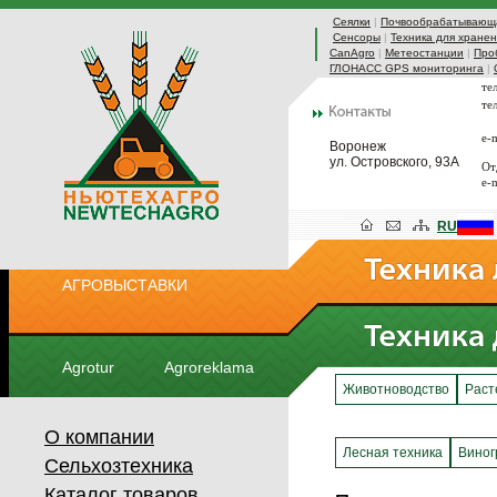
Сеялки
|
Почвообрабатывающа
Сенсоры
|
Техника для хранен
CanAgro
|
Метеостанции
|
Про
ГЛОНАСС GPS мониторинга
|
те
те
e-
Воронеж
ул. Островского, 93А
От
e-
RU
АГРОВЫСТАВКИ
Agrotur
Agroreklama
Животноводство
Раст
О компании
Лесная техника
Виног
Сельхозтехника
Каталог товаров