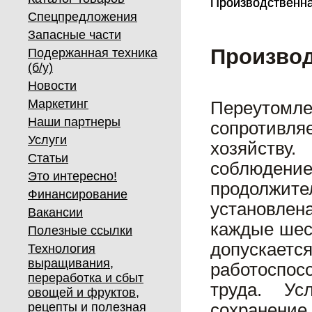
Производственна
Производственна
Спецпредложения
Запасные части
Производ
Подержанная техника
(б/у)
Новости
Маркетинг
Переутомле
Наши партнеры
сопротивл
Услуги
хозяйству.
Статьи
соблюден
Это интересно!
продолжит
Финансирование
установлен
Вакансии
каждые шест
Полезные ссылки
допускаетс
Технология
выращивания,
работоспо
переработка и сбыт
труда. Ус
овощей и фруктов,
рецепты и полезная
сохранение 