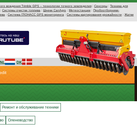
ого вождения Trimble GPS – технологии точного земледелия
|
Сенсоры
|
Техника для
|
Системы очистки топлива
|
Шнеки CanAgro
|
Метеостанции
|
Пробоотборники-
ева
|
Система ГЛОНАСС GPS мониторинга
|
Системы картирования урожайности
|
Жатки
NL
DK
edit
Ремонт и обслуживание техники
во
Оленеводство