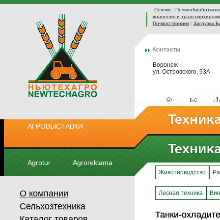
Сеялки
|
Почвообрабатыва
хранения и транспортировк
Почвоотбоники
|
Загрузка Б
Воронеж
ул. Островского, 93А
АГРОВЫСТАВКИ
Agrotur
Agroreklama
Животноводство
Ра
О компании
Лесная техника
Вин
Сельхозтехника
Танки-охладит
Танки-охладит
Каталог товаров