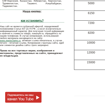
СНГ:Киргизия, Казахстан, Узбекистан, Киргизстан,
5000
Туркменистан, Ташкент, Азербайджан,
Таджикистан.
Наша кнопка:
6150
как установить?
7200
Наш сайт не является публичной офертой, определяемой
положениями Статьи 437 (2) ГК РФ., а носит исключительно
информационный характер. Для получения точной информации
8200
о наличии и стоимости товара, пожалуйста, обращайтесь по
нашим телефонам. В случае копирования, использования
любого материала находящегося на сайте
www.newtechagro.ru
, активная ссылка обязательна, в случае
10000
печати – печатная ссылка. Копирование структуры сайта, идей
или элементов дизайна сайта строго запрещено.
Права на все торговые марки, изображения и
12000
материалы, представленные на сайте, принадлежат
их владельцам.
15000