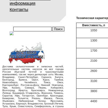
информация
Контакты
Техническая характе
Вместимость, л
1050
1300
1700
2100
Доставка сельхозтехники и запасных частей,
оросительных систем, насосов во все города
2600
России (быстрой почтой и транспортными
компаниями), так же через дилерскую сеть: Москва,
Владимир, Санкт-Петербург, Саранск, Калуга,
Белгород, Брянск, Орел, Курск, Тамбов,
3100
Новосибирск, Челябинск, Томск, Омск,
Екатеринбург, Ростов-на-Дону, Нижний Новгород,
Уфа, Казань, Самара, Пермь, Хабаровск,
Волгоград, Иркутск, Красноярск, Новокузнецк,
3800
Липецк, Башкирия, Ставрополь, Воронеж, Тюмень,
Саратов, Уфа, Татарстан, Оренбург, Краснодар,
Кемерово, Тольятти, Рязань, Ижевск, Пенза,
Ульяновск, Набережные Челны, Ярославль,
4400
Астрахань, Барнаул, Владивосток, Грозный (Чечня),
Тула, Крым, Севастополь, Симферополь, в страны