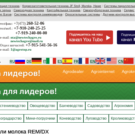
ющая техника
|
Кормозаготовительная техника JF Stoll, Murska, Hawe
|
Системы параллельн
и зерна
|
Самоходная техника
|
Картофельная техника
|
Свеклоуборочная техника
|
Сервис
иг Бэгов
|
Система контроля семяпроводов
|
Оросительные системы
|
Датчики контроля выс
260-52-06
+7(473)
тел/факс:
+7-910-240-25-25
тел/моб.:
+7-919-240-00-00
e-mail:
nta@newtechagro.ru
newtechagro@mail.ru
+7-915-541-56-16
Отдел запчастей:
e-mail:
1@agrotop.ru
RU
DE
IT
ES
FR
EN
CN
Agrodealer
Agrointernet
Agrokr
стениеводство
Овощеводство
Бахчеводство
Садоводство
Агрономия
оградарство
Мини-погрузчики
Коневодство
Луговодство
Кролиководст
ели молока REM/DX
ели молока REM/DX