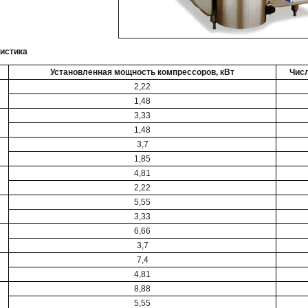
ристика
Установленная мощность компрессоров, кВт
Числ
2,22
1,48
3,33
1,48
3,7
1,85
4,81
2,22
5,55
3,33
6,66
3,7
7,4
4,81
8,88
5,55