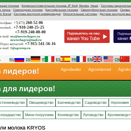
ющая техника
|
Кормозаготовительная техника JF Stoll, Murska, Hawe
|
Системы параллельн
и зерна
|
Самоходная техника
|
Картофельная техника
|
Свеклоуборочная техника
|
Сервис
иг Бэгов
|
Система контроля семяпроводов
|
Оросительные системы
|
Датчики контроля выс
260-52-06
+7(473)
тел/факс:
+7-910-240-25-25
тел/моб.:
+7-919-240-00-00
e-mail:
nta@newtechagro.ru
newtechagro@mail.ru
+7-915-541-56-16
Отдел запчастей:
e-mail:
1@agrotop.ru
RU
DE
IT
ES
FR
EN
CN
Agrodealer
Agrointernet
Agrokr
стениеводство
Овощеводство
Бахчеводство
Садоводство
Агрономия
оградарство
Мини-погрузчики
Коневодство
Луговодство
Кролиководст
ели молока KRYOS
ели молока KRYOS