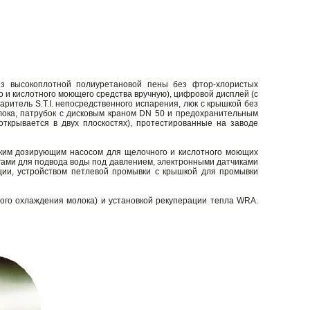
из высокоплотной полиуретановой пены без фтор-хлористых
о и кислотного моющего средства вручную), цифровой дисплей (с
ритель S.T.I. непосредственного испарения, люк с крышкой без
олока, патрубок с дисковым краном DN 50 и предохранительным
открывается в двух плоскостях), протестированные на заводе
ским дозирующим насосом для щелочного и кислотного моющих
нгами для подвода воды под давлением, электронными датчиками
ции, устройством петлевой промывки с крышкой для промывки
ого охлаждения молока) и установкой рекуперации тепла WRA.