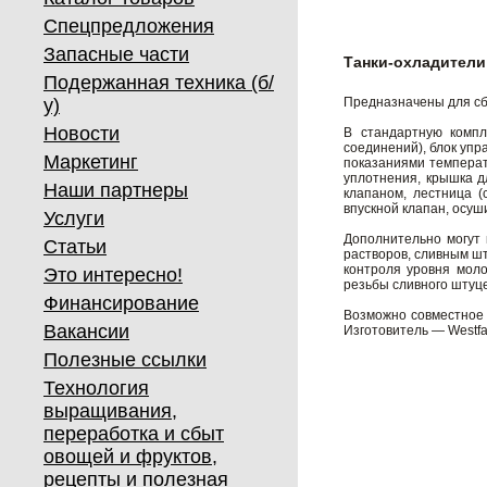
Спецпредложения
Запасные части
Танки-охладители
Подержанная техника (б/
у)
Предназначены для сб
Новости
В стандартную компл
соединений), блок упр
Маркетинг
показаниями температу
уплотнения, крышка д
Наши партнеры
клапаном, лестница (
впускной клапан, осуш
Услуги
Дополнительно могут 
Статьи
растворов, сливным ш
контроля уровня моло
Это интересно!
резьбы сливного штуце
Финансирование
Возможно совместное 
Вакансии
Изготовитель — Westfa
Полезные ссылки
Технология
выращивания,
переработка и сбыт
овощей и фруктов,
рецепты и полезная