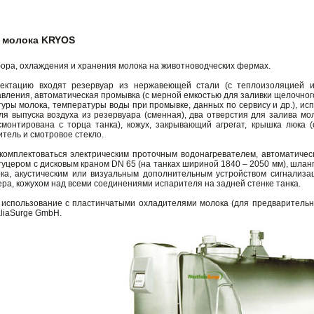
 молока KRYOS
ора, охлаждения и хранения молока на животноводческих фермах.
ектацию входят резервуар из нержавеющей стали (с теплоизоляцией 
авления, автоматическая промывка (с мерной емкостью для заливки щелочног
ры молока, температуры воды при промывке, данных по сервису и др.), испа
ля выпуска воздуха из резервуара (сменная), два отверстия для залива м
смонтирована с торца танка), кожух, закрывающий агрегат, крышка люка (
итель и смотровое стекло.
комплектоваться электрическим проточным водонагревателем, автоматиче
туцером с дисковым краном DN 65 (на танках шириной 1840 – 2050 мм), шла
ка, акустическим или визуальным дополнительным устройством сигнализа
ра, кожухом над всеми соединениями испарителя на задней стенке танка.
использование с пластинчатыми охладителями молока (для предварительн
liaSurge GmbH.