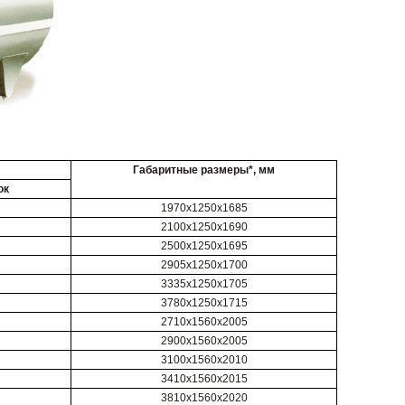
Габаритные размеры*, мм
ок
1970х1250х1685
2100х1250х1690
2500х1250х1695
2905х1250х1700
3335х1250х1705
3780х1250х1715
2710х1560х2005
2900х1560х2005
3100х1560х2010
3410х1560х2015
3810х1560х2020