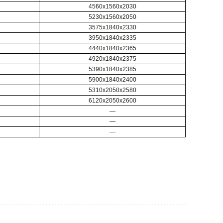
4560х1560х2030
5230х1560х2050
3575х1840х2330
3950х1840х2335
4440х1840х2365
4920х1840х2375
5390х1840х2385
5900х1840х2400
5310х2050х2580
6120х2050х2600
—
—
—