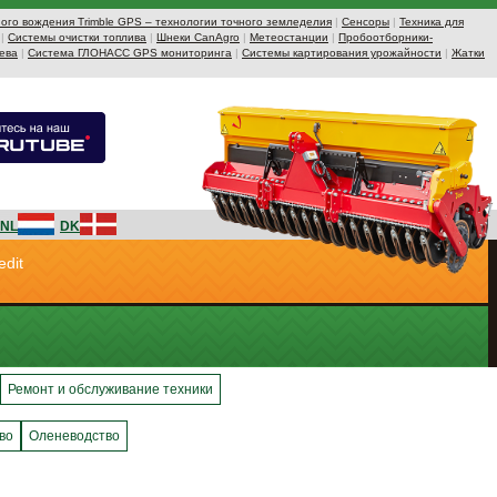
ого вождения Trimble GPS – технологии точного земледелия
|
Сенсоры
|
Техника для
|
Системы очистки топлива
|
Шнеки CanAgro
|
Метеостанции
|
Пробоотборники-
ева
|
Система ГЛОНАСС GPS мониторинга
|
Системы картирования урожайности
|
Жатки
NL
DK
edit
Ремонт и обслуживание техники
во
Оленеводство