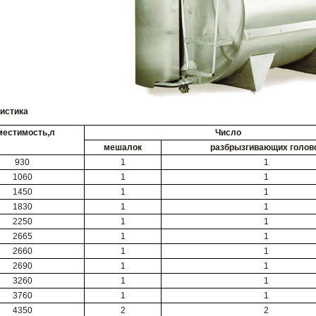
ристика
естимость,л
Число
мешалок
разбрызгивающих голов
930
1
1
1060
1
1
1450
1
1
1830
1
1
2250
1
1
2665
1
1
2660
1
1
2690
1
1
3260
1
1
3760
1
1
4350
2
2