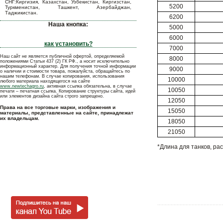
СНГ:Киргизия, Казахстан, Узбекистан, Киргизстан,
5200
Туркменистан, Ташкент, Азербайджан,
Таджикистан.
6200
Наша кнопка:
5000
6000
как установить?
7000
Наш сайт не является публичной офертой, определяемой
8000
положениями Статьи 437 (2) ГК РФ., а носит исключительно
информационный характер. Для получения точной информации
9000
о наличии и стоимости товара, пожалуйста, обращайтесь по
нашим телефонам. В случае копирования, использования
10000
любого материала находящегося на сайте
www.newtechagro.ru
, активная ссылка обязательна, в случае
10050
печати – печатная ссылка. Копирование структуры сайта, идей
или элементов дизайна сайта строго запрещено.
12050
Права на все торговые марки, изображения и
15050
материалы, представленные на сайте, принадлежат
их владельцам.
18050
21050
*Длина для танков, ра