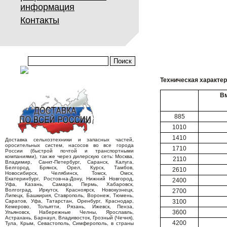
информация
Контакты
Техническая характе
Вм
885
1010
1410
Доставка сельхозтехники и запасных частей,
оросительных систем, насосов во все города
1710
России (быстрой почтой и транспортными
компаниями), так же через дилерскую сеть: Москва,
2110
Владимир, Санкт-Петербург, Саранск, Калуга,
Белгород, Брянск, Орел, Курск, Тамбов,
2610
Новосибирск, Челябинск, Томск, Омск,
Екатеринбург, Ростов-на-Дону, Нижний Новгород,
2400
Уфа, Казань, Самара, Пермь, Хабаровск,
Волгоград, Иркутск, Красноярск, Новокузнецк,
2700
Липецк, Башкирия, Ставрополь, Воронеж, Тюмень,
Саратов, Уфа, Татарстан, Оренбург, Краснодар,
3100
Кемерово, Тольятти, Рязань, Ижевск, Пенза,
3600
Ульяновск, Набережные Челны, Ярославль,
Астрахань, Барнаул, Владивосток, Грозный (Чечня),
4200
Тула, Крым, Севастополь, Симферополь, в страны