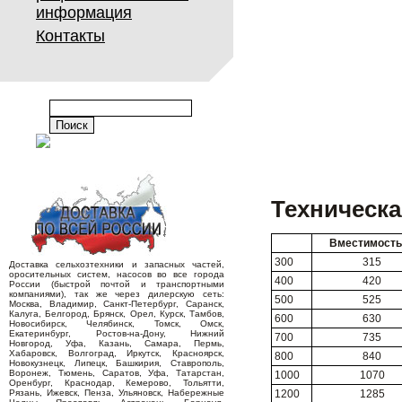
информация
Контакты
Техническа
Вместимость
300
315
Доставка сельхозтехники и запасных частей,
оросительных систем, насосов во все города
400
420
России (быстрой почтой и транспортными
компаниями), так же через дилерскую сеть:
500
525
Москва, Владимир, Санкт-Петербург, Саранск,
Калуга, Белгород, Брянск, Орел, Курск, Тамбов,
600
630
Новосибирск, Челябинск, Томск, Омск,
Екатеринбург, Ростов-на-Дону, Нижний
700
735
Новгород, Уфа, Казань, Самара, Пермь,
Хабаровск, Волгоград, Иркутск, Красноярск,
800
840
Новокузнецк, Липецк, Башкирия, Ставрополь,
Воронеж, Тюмень, Саратов, Уфа, Татарстан,
1000
1070
Оренбург, Краснодар, Кемерово, Тольятти,
Рязань, Ижевск, Пенза, Ульяновск, Набережные
1200
1285