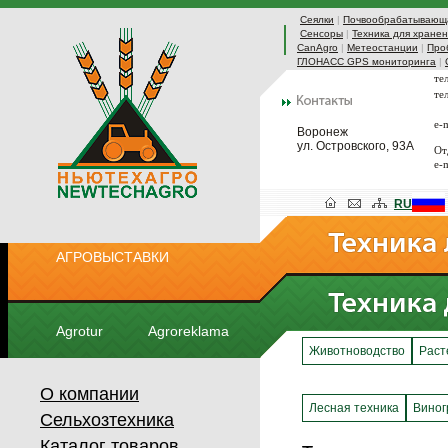
Сеялки
|
Почвообрабатывающа
Сенсоры
|
Техника для хранен
CanAgro
|
Метеостанции
|
Про
ГЛОНАСС GPS мониторинга
|
те
те
e-
Воронеж
ул. Островского, 93А
От
e-
RU
АГРОВЫСТАВКИ
Agrotur
Agroreklama
Животноводство
Раст
О компании
Лесная техника
Виног
Сельхозтехника
Каталог товаров