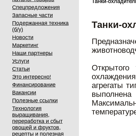
Танки-охладите
Танки-охладите
Спецпредложения
Запасные части
Танки-ох
Подержанная техника
(б/у)
Новости
Предназна
Маркетинг
животновод
Наши партнеры
Услуги
Открытого
Статьи
охлаждения
Это интересно!
агрегаты т
Финансирование
Вакансии
выполнена 
Полезные ссылки
Максимальн
Технология
температуре
выращивания,
переработка и сбыт
овощей и фруктов,
рецепты и полезная