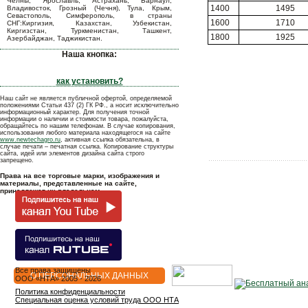
Челны, Ярославль, Астрахань, Барнаул,
1400
1495
Владивосток, Грозный (Чечня), Тула, Крым,
Севастополь, Симферополь, в страны
1600
1710
СНГ:Киргизия, Казахстан, Узбекистан,
Киргизстан, Туркменистан, Ташкент,
1800
1925
Азербайджан, Таджикистан.
Наша кнопка:
как установить?
Наш сайт не является публичной офертой, определяемой
положениями Статьи 437 (2) ГК РФ., а носит исключительно
информационный характер. Для получения точной
информации о наличии и стоимости товара, пожалуйста,
обращайтесь по нашим телефонам. В случае копирования,
использования любого материала находящегося на сайте
www.newtechagro.ru
, активная ссылка обязательна, в
случае печати – печатная ссылка. Копирование структуры
сайта, идей или элементов дизайна сайта строго
запрещено.
Права на все торговые марки, изображения и
материалы, представленные на сайте,
принадлежат их владельцам.
Все права защищены
О ПЕРСОНАЛЬНЫХ ДАННЫХ
OOO «НТА» 2005 - 2026
Политика конфиденциальности
Специальная оценка условий труда ООО НТА