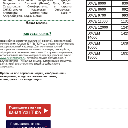
Челны, Ярославль, Астрахань, Барнаул,
DXCE 8000
830
Владивосток, Грозный (Чечня), Тула, Крым,
Севастополь, Симферополь, в страны
DXCE 8600
892
СНГ:Киргизия, Казахстан, Узбекистан,
Киргизстан, Туркменистан, Ташкент,
DXCE 9700
993
Азербайджан, Таджикистан.
DXCE 11000
113
Наша кнопка:
DXCE 12000
124
DXCEМ
142
как установить?
14000
Наш сайт не является публичной офертой, определяемой
DXCEМ
163
положениями Статьи 437 (2) ГК РФ., а носит исключительно
информационный характер. Для получения точной
16000
информации о наличии и стоимости товара, пожалуйста,
обращайтесь по нашим телефонам. В случае копирования,
DXCEМ
183
использования любого материала находящегося на сайте
18000
www.newtechagro.ru
, активная ссылка обязательна, в
случае печати – печатная ссылка. Копирование структуры
сайта, идей или элементов дизайна сайта строго
запрещено.
Права на все торговые марки, изображения и
материалы, представленные на сайте,
принадлежат их владельцам.