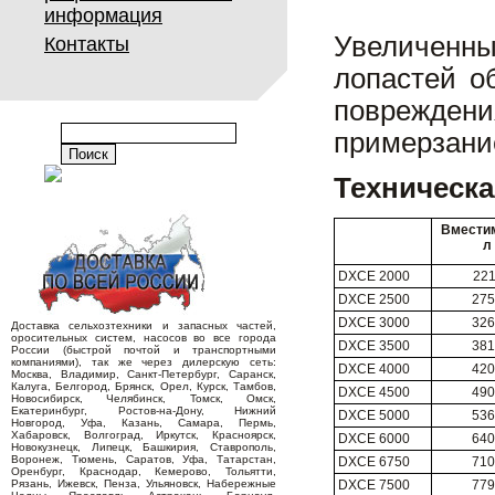
информация
Увеличенн
Контакты
лопастей о
поврежден
примерзание
Техническа
Вместим
л
DXCE 2000
221
DXCE 2500
275
DXCE 3000
326
Доставка сельхозтехники и запасных частей,
оросительных систем, насосов во все города
DXCE 3500
381
России (быстрой почтой и транспортными
компаниями), так же через дилерскую сеть:
DXCE 4000
420
Москва, Владимир, Санкт-Петербург, Саранск,
Калуга, Белгород, Брянск, Орел, Курск, Тамбов,
DXCE 4500
490
Новосибирск, Челябинск, Томск, Омск,
Екатеринбург, Ростов-на-Дону, Нижний
DXCE 5000
536
Новгород, Уфа, Казань, Самара, Пермь,
Хабаровск, Волгоград, Иркутск, Красноярск,
DXCE 6000
640
Новокузнецк, Липецк, Башкирия, Ставрополь,
Воронеж, Тюмень, Саратов, Уфа, Татарстан,
DXCE 6750
710
Оренбург, Краснодар, Кемерово, Тольятти,
DXCE 7500
779
Рязань, Ижевск, Пенза, Ульяновск, Набережные