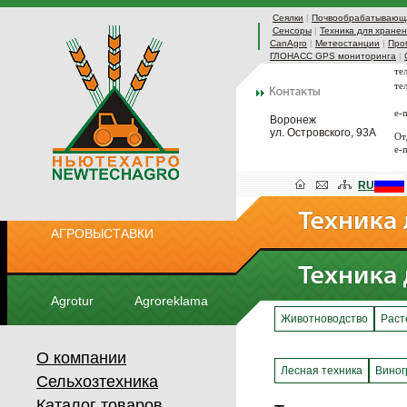
Сеялки
|
Почвообрабатывающа
Сенсоры
|
Техника для хранен
CanAgro
|
Метеостанции
|
Про
ГЛОНАСС GPS мониторинга
|
те
те
e-
Воронеж
ул. Островского, 93А
От
e-
RU
АГРОВЫСТАВКИ
Agrotur
Agroreklama
Животноводство
Раст
О компании
Лесная техника
Виног
Сельхозтехника
Каталог товаров