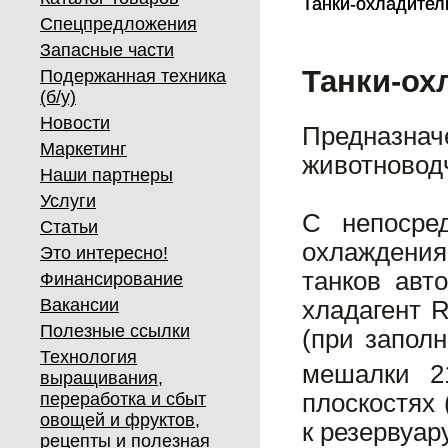
Танки-охладите
Танки-охладите
Спецпредложения
Запасные части
Танки-ох
Подержанная техника
(б/у)
Новости
Предназна
Маркетинг
животновод
Наши партнеры
Услуги
С непосре
Статьи
охлаждения
Это интересно!
танков авт
Финансирование
Вакансии
хладагент 
Полезные ссылки
(при запол
Технология
мешалки 2
выращивания,
плоскостях 
переработка и сбыт
овощей и фруктов,
к резервуар
рецепты и полезная