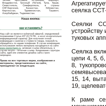
Челны, Ярославль, Астрахань, Барнаул,
Агрегатиру
Владивосток, Грозный (Чечня), Тула, Крым,
Севастополь, Симферополь, в страны
СНГ:Киргизия, Казахстан, Узбекистан,
сеялка ССТ-
Киргизстан, Туркменистан, Ташкент,
Азербайджан, Таджикистан.
Наша кнопка:
Сеялки СС
как установить?
устройству 
Наш сайт не является публичной офертой, определяемой
туковых апп
положениями Статьи 437 (2) ГК РФ., а носит исключительно
информационный характер. Для получения точной
информации о наличии и стоимости товара, пожалуйста,
обращайтесь по нашим телефонам. В случае копирования,
использования любого материала находящегося на сайте
www.newtechagro.ru
, активная ссылка обязательна, в
Сеялка вклю
случае печати – печатная ссылка. Копирование структуры
сайта, идей или элементов дизайна сайта строго
запрещено.
цепи 4, 5, 
Права на все торговые марки, изображения и
материалы, представленные на сайте,
8, тукопро
принадлежат их владельцам.
семявысева
15, 14, вы
19, щелеват
К раме се