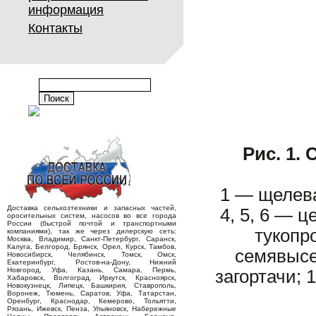
информация
Контакты
Рис. 1.
1 — щелева
Доставка сельхозтехники и запасных частей,
4, 5, 6 — 
оросительных систем, насосов во все города
России (быстрой почтой и транспортными
тукопр
компаниями), так же через дилерскую сеть:
Москва, Владимир, Санкт-Петербург, Саранск,
Калуга, Белгород, Брянск, Орел, Курск, Тамбов,
семявысе
Новосибирск, Челябинск, Томск, Омск,
Екатеринбург, Ростов-на-Дону, Нижний
Новгород, Уфа, Казань, Самара, Пермь,
загортачи; 
Хабаровск, Волгоград, Иркутск, Красноярск,
Новокузнецк, Липецк, Башкирия, Ставрополь,
Воронеж, Тюмень, Саратов, Уфа, Татарстан,
Оренбург, Краснодар, Кемерово, Тольятти,
Рязань, Ижевск, Пенза, Ульяновск, Набережные