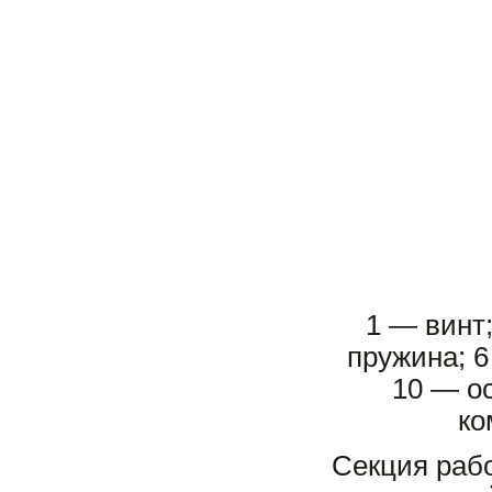
1 — винт;
пружина; 6
10 — ос
ко
Секция рабо