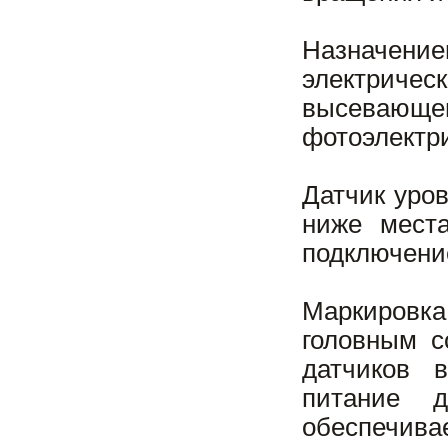
Назначени
электрич
высевающ
фотоэлектр
Датчик уро
ниже места
подключение
Маркировка
головным с
датчиков 
питание д
обеспечив