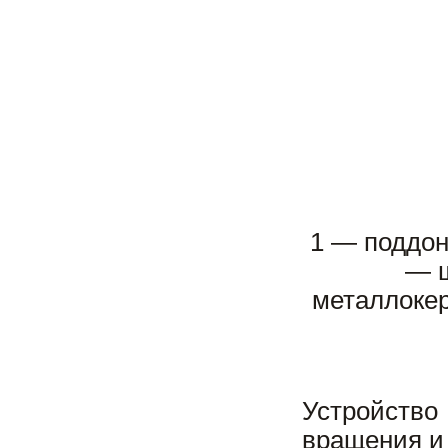
1 — поддон
— ш
металлокер
Устройств
вращения и 