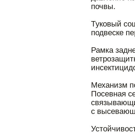
почвы.
Туковый со
подвеске п
Рамка задне
ветрозащитн
инсектицид
Механизм по
Посевная се
связывающи
с высевающ
Устойчивост