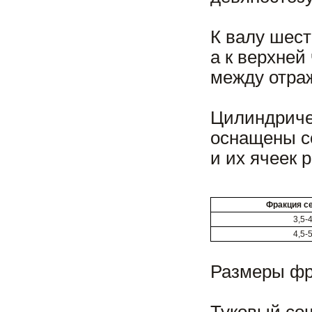
К валу шес
а к верхней
между отраж
Цилиндриче
оснащены с
и их ячеек
Фракция с
3,5-4
4,5-5
Размеры фр