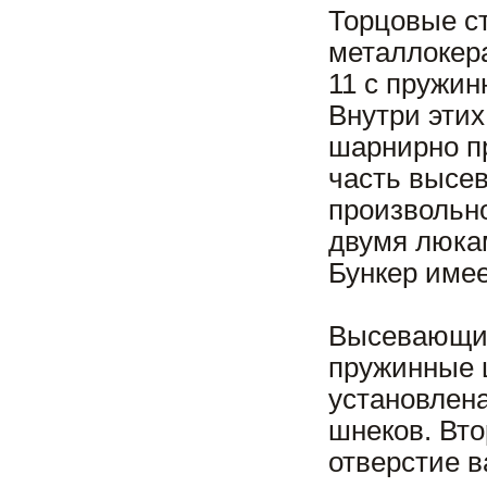
Торцовые ст
металлокера
11 с пружин
Внутри этих
шарнирно п
часть высе
произвольно
двумя люка
Бункер имее
Высевающий
пружинные ш
установлена
шнеков. Вт
отверстие в