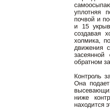
самоосыпаю
уплотняя п
почвой и п
и 15 укры
создавая х
холмика, п
движения с
засеянной 
обратном за
Контроль з
Она подает
высевающих
ниже контр
находится э