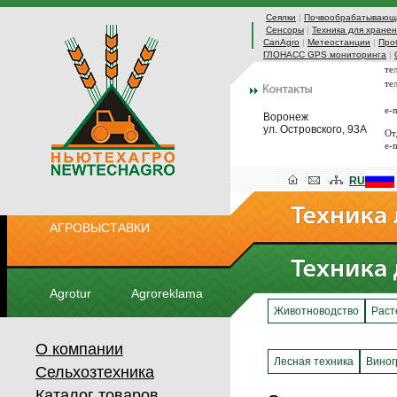
Сеялки
|
Почвообрабатывающа
Сенсоры
|
Техника для хранен
CanAgro
|
Метеостанции
|
Про
ГЛОНАСС GPS мониторинга
|
те
те
e-
Воронеж
ул. Островского, 93А
От
e-
RU
АГРОВЫСТАВКИ
Agrotur
Agroreklama
Животноводство
Раст
О компании
Лесная техника
Виног
Сельхозтехника
Каталог товаров