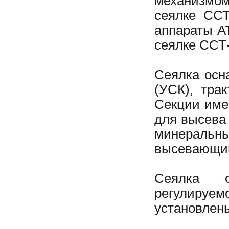
механизмом
сеялке ССТ
аппараты А
сеялке ССТ-
Сеялка осн
(УСК), тра
Секции име
для высева
минеральны
высевающий
Сеялка о
регулируем
установлен