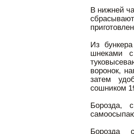
В нижней ча
сбрасывают
приготовлен
Из бункера
шнеками с
туковысева
воронок, н
затем удо
сошником 1
Борозда, 
самоосыпаю
Борозда 