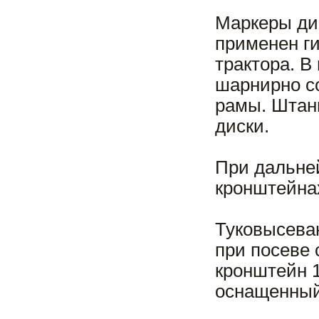
Маркеры дис
применен г
трактора. В
шарнирно с
рамы. Штан
диски.
При дальне
кронштейнах
Туковысева
при посеве 
кронштейн 1
оснащенный