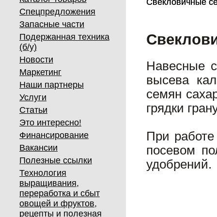
Свекловичные с
Свекловичные с
Спецпредложения
Запасные части
Свеклов
Подержанная техника
(б/у)
Новости
Навесные с
Маркетинг
высева ка
Наши партнеры
семян саха
Услуги
грядки гра
Статьи
Это интересно!
При работе
Финансирование
Вакансии
посевом по
Полезные ссылки
удобрений.
Технология
выращивания,
переработка и сбыт
овощей и фруктов,
рецепты и полезная