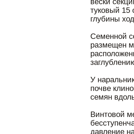
вески секци
туковый 15 
глубины ход
Семенной с
размещен м
расположен
заглублению
У наральни
почве клин
семян вдоль
Винтовой м
бесступенч
давление на