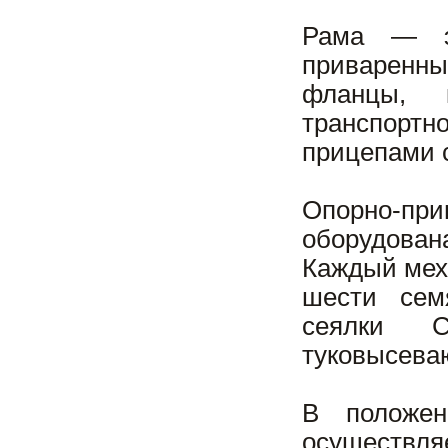
Рама — эт
приваренны
фланцы, 
транспортн
прицепами с
Опорно-пр
оборудован
Каждый мех
шести сем
сеялки 
туковысева
В положен
осуществляе