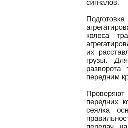
сигналов.
Подготов
агрегатиро
колеса тр
агрегатиро
их расстав
грузы. Дл
разворота 
передним кр
Проверяют
передних к
сеялка ос
правильно
передач на