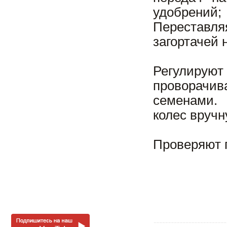
удобрений;
Переставля
загортачей 
Регулирую
проворачи
семенами.
колес вручн
Проверяют п