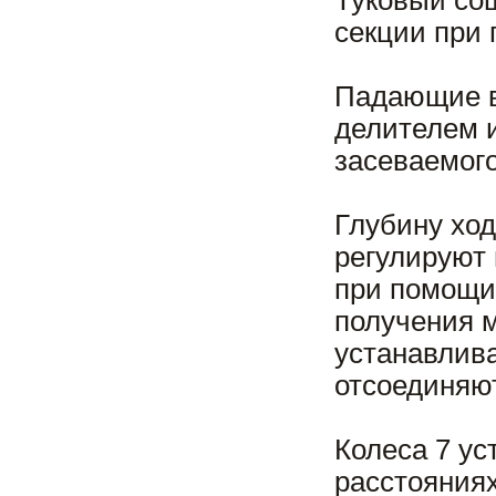
Туковый сош
секции при 
Падающие в
делителем 
засеваемoгo
Глубину ход
регулируют
при помощи
получения 
устанавлива
отсоединяют
Колеса 7 ус
расстояниях