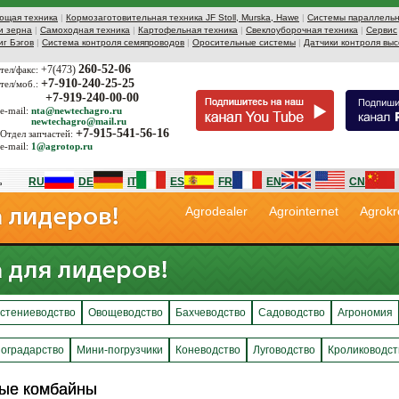
ющая техника
|
Кормозаготовительная техника JF Stoll, Murska, Hawe
|
Системы параллельн
и зерна
|
Самоходная техника
|
Картофельная техника
|
Свеклоуборочная техника
|
Сервис
иг Бэгов
|
Система контроля семяпроводов
|
Оросительные системы
|
Датчики контроля выс
260-52-06
+7(473)
тел/факс:
+7-910-240-25-25
тел/моб.:
+7-919-240-00-00
e-mail:
nta@newtechagro.ru
newtechagro@mail.ru
+7-915-541-56-16
Отдел запчастей:
e-mail:
1@agrotop.ru
RU
DE
IT
ES
FR
EN
CN
Agrodealer
Agrointernet
Agrokr
стениеводство
Овощеводство
Бахчеводство
Садоводство
Агрономия
оградарство
Мини-погрузчики
Коневодство
Луговодство
Кролиководст
ые комбайны
ые комбайны