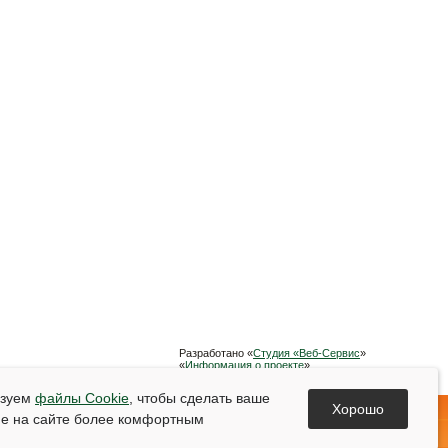
Разработано «
Студия «Веб-Сервис
»
«
Информация о проекте
»
Список используемой литературы
ьзуем
файлы Cookie
, чтобы сделать ваше
Хорошо
е на сайте более комфортным