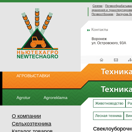
Сеялки
|
Почвообрабатыва
хранения и транспортировк
Почвоотбоники
|
Загрузка Б
Воронеж
ул. Островского, 93А
АГРОВЫСТАВКИ
Agrotur
Agroreklama
Животноводство
Ра
О компании
Лесная техника
Вин
Сельхозтехника
Свеклоуборочн
Свеклоуборочн
Каталог товаров