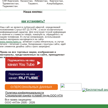
СНГ:Киргизия, Казахстан, Узбекистан, Киргизстан,
Туркменистан, Ташкент, Азербайджан,
Таджикистан.
Наша кнопка:
как установить?
Наш сайт не является публичной офертой, определяемой
положениями Статьи 437 (2) ГК РФ., а носит исключительно
информационный характер. Для получения точной информации
о наличии и стоимости товара, пожалуйста, обращайтесь по
нашим телефонам. В случае копирования, использования
любого материала находящегося на сайте
www.newtechagro.ru
, активная ссылка обязательна, в случае
печати – печатная ссылка. Копирование структуры сайта, идей
или элементов дизайна сайта строго запрещено.
Права на все торговые марки, изображения и
материалы, представленные на сайте, принадлежат
их владельцам.
О ПЕРСОНАЛЬНЫХ ДАННЫХ
Политика конфиденциальности
Специальная оценка условий труда ООО НТА
Все права защищены
OOO «НТА» 2005 - 2026