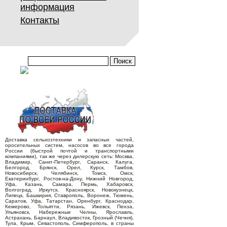
информация
Контакты
Доставка сельхозтехники и запасных частей,
оросительных систем, насосов во все города
России (быстрой почтой и транспортными
компаниями), так же через дилерскую сеть: Москва,
Владимир, Санкт-Петербург, Саранск, Калуга,
Белгород, Брянск, Орел, Курск, Тамбов,
Новосибирск, Челябинск, Томск, Омск,
Екатеринбург, Ростов-на-Дону, Нижний Новгород,
Уфа, Казань, Самара, Пермь, Хабаровск,
Волгоград, Иркутск, Красноярск, Новокузнецк,
Липецк, Башкирия, Ставрополь, Воронеж, Тюмень,
Саратов, Уфа, Татарстан, Оренбург, Краснодар,
Кемерово, Тольятти, Рязань, Ижевск, Пенза,
Ульяновск, Набережные Челны, Ярославль,
Астрахань, Барнаул, Владивосток, Грозный (Чечня),
Тула, Крым, Севастополь, Симферополь, в страны