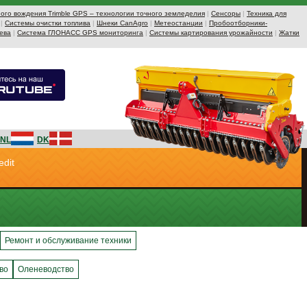
ого вождения Trimble GPS – технологии точного земледелия
|
Сенсоры
|
Техника для
|
Системы очистки топлива
|
Шнеки CanAgro
|
Метеостанции
|
Пробоотборники-
ева
|
Система ГЛОНАСС GPS мониторинга
|
Системы картирования урожайности
|
Жатки
NL
DK
edit
Ремонт и обслуживание техники
во
Оленеводство