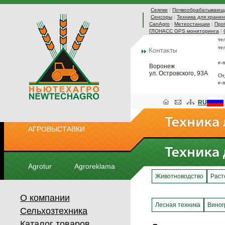
Сеялки
|
Почвообрабатывающа
Сенсоры
|
Техника для хранен
CanAgro
|
Метеостанции
|
Про
ГЛОНАСС GPS мониторинга
|
те
те
e-
Воронеж
ул. Островского, 93А
От
e-
RU
АГРОВЫСТАВКИ
Agrotur
Agroreklama
Животноводство
Раст
О компании
Лесная техника
Виног
Сельхозтехника
Каталог товаров