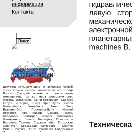
гидравличе
информация
левую стор
Контакты
механическ
электронно
планетарны
machines B. 
Доставка сельхозтехники и запасных частей,
оросительных систем, насосов во все города
России (быстрой почтой и транспортными
компаниями), так же через дилерскую сеть:
Москва, Владимир, Санкт-Петербург, Саранск,
Калуга, Белгород, Брянск, Орел, Курск, Тамбов,
Новосибирск, Челябинск, Томск, Омск,
Екатеринбург, Ростов-на-Дону, Нижний
Новгород, Уфа, Казань, Самара, Пермь,
Хабаровск, Волгоград, Иркутск, Красноярск,
Новокузнецк, Липецк, Башкирия, Ставрополь,
Техническа
Воронеж, Тюмень, Саратов, Уфа, Татарстан,
Оренбург, Краснодар, Кемерово, Тольятти,
Рязань, Ижевск, Пенза, Ульяновск, Набережные