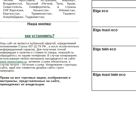
Челны, Ярославль, Астрахань, Барнаул,
Владивосток, Грозный (Чечня), Тула, Крым,
Севастополь, Симферополь, в страны
СНГ:Киргизия, Казахстан, Узбекистан,
Biga eco
Киргизстан, Туркменистан, Ташкент,
Азербайджан, Таджикистан.
Наша кнопка:
Biga maxi eco
как установить?
Наш сайт не является публичной офертой, определяемой
положениями Статьи 437 (2) ГК РФ., а носит исключительно
Biga twin eco
информационный характер. Для получения точной
информации о наличии и стоимости товара, пожалуйста,
обращайтесь по нашим телефонам. В случае копирования,
использования любого материала находящегося на сайте
www.newtechagro.ru
, активная ссылка обязательна, в
случае печати – печатная ссылка. Копирование структуры
сайта, идей или элементов дизайна сайта строго
запрещено.
Biga maxi twin eco
Права на все торговые марки, изображения и
материалы, представленные на сайте,
принадлежат их владельцам.