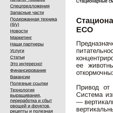
Стационарные с
Стационарные с
Спецпредложения
Запасные части
Стациона
Подержанная техника
(б/у)
ECO
Новости
Маркетинг
Предназна
Наши партнеры
питательн
Услуги
концентрир
Статьи
Это интересно!
ее животн
Финансирование
откормочных
Вакансии
Полезные ссылки
Привод от 
Технология
Система из
выращивания,
переработка и сбыт
— вертикаль
овощей и фруктов,
вертикаль
рецепты и полезная