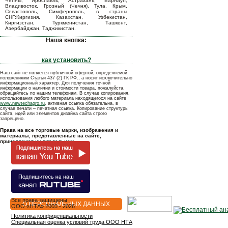
Челны, Ярославль, Астрахань, Барнаул,
Владивосток, Грозный (Чечня), Тула, Крым,
Севастополь, Симферополь, в страны
СНГ:Киргизия, Казахстан, Узбекистан,
Киргизстан, Туркменистан, Ташкент,
Азербайджан, Таджикистан.
Наша кнопка:
как установить?
Наш сайт не является публичной офертой, определяемой
положениями Статьи 437 (2) ГК РФ., а носит исключительно
информационный характер. Для получения точной
информации о наличии и стоимости товара, пожалуйста,
обращайтесь по нашим телефонам. В случае копирования,
использования любого материала находящегося на сайте
www.newtechagro.ru
, активная ссылка обязательна, в
случае печати – печатная ссылка. Копирование структуры
сайта, идей или элементов дизайна сайта строго
запрещено.
Права на все торговые марки, изображения и
материалы, представленные на сайте,
принадлежат их владельцам.
Все права защищены
О ПЕРСОНАЛЬНЫХ ДАННЫХ
OOO «НТА» 2005 - 2026
Политика конфиденциальности
Специальная оценка условий труда ООО НТА