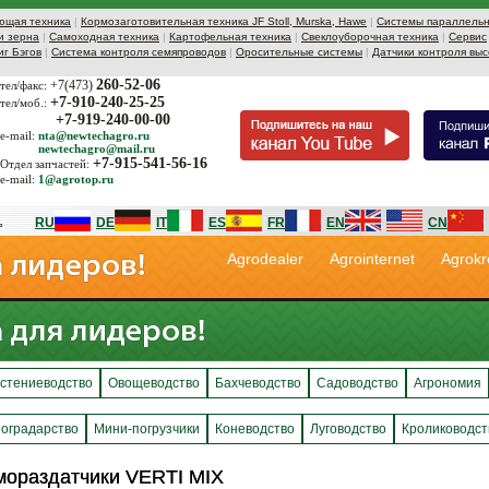
ющая техника
|
Кормозаготовительная техника JF Stoll, Murska, Hawe
|
Системы параллельн
и зерна
|
Самоходная техника
|
Картофельная техника
|
Свеклоуборочная техника
|
Сервис
иг Бэгов
|
Система контроля семяпроводов
|
Оросительные системы
|
Датчики контроля выс
260-52-06
+7(473)
тел/факс:
+7-910-240-25-25
тел/моб.:
+7-919-240-00-00
e-mail:
nta@newtechagro.ru
newtechagro@mail.ru
+7-915-541-56-16
Отдел запчастей:
e-mail:
1@agrotop.ru
RU
DE
IT
ES
FR
EN
CN
Agrodealer
Agrointernet
Agrokr
стениеводство
Овощеводство
Бахчеводство
Садоводство
Агрономия
оградарство
Мини-погрузчики
Коневодство
Луговодство
Кролиководст
мораздатчики VERTI MIX
мораздатчики VERTI MIX