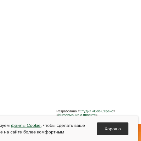
Разработано «
Студия «Веб-Сервис
»
«
Информация о проекте
»
Список используемой литературы
ьзуем
файлы Cookie
, чтобы сделать ваше
Хорошо
е на сайте более комфортным