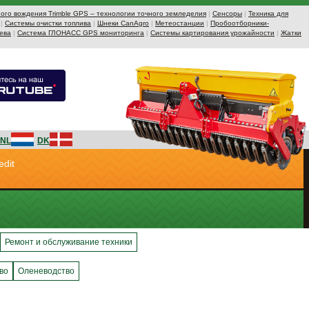
ого вождения Trimble GPS – технологии точного земледелия
|
Сенсоры
|
Техника для
|
Системы очистки топлива
|
Шнеки CanAgro
|
Метеостанции
|
Пробоотборники-
ева
|
Система ГЛОНАСС GPS мониторинга
|
Системы картирования урожайности
|
Жатки
NL
DK
edit
Ремонт и обслуживание техники
во
Оленеводство