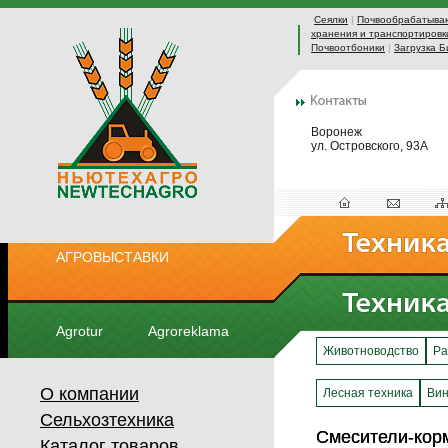
Сеялки
|
Почвообрабатыва
хранения и транспортировк
Почвоотбоники
|
Загрузка Б
Воронеж
ул. Островского, 93А
АГРОВЫСТАВКИ
Agrotur
Agroreklama
Животноводство
Ра
О компании
Лесная техника
Вин
Сельхозтехника
Смесители-кор
Смесители-кор
Каталог товаров