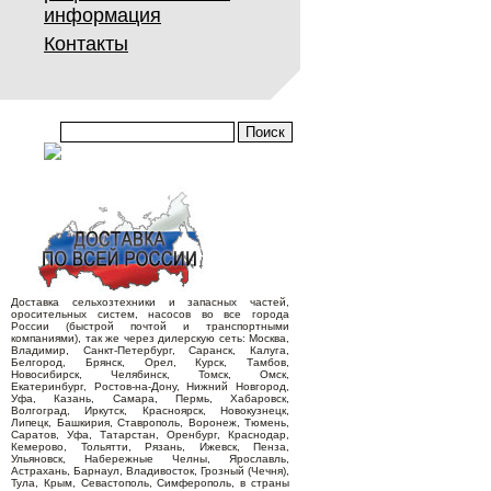
информация
Контакты
Доставка сельхозтехники и запасных частей,
оросительных систем, насосов во все города
России (быстрой почтой и транспортными
компаниями), так же через дилерскую сеть: Москва,
Владимир, Санкт-Петербург, Саранск, Калуга,
Белгород, Брянск, Орел, Курск, Тамбов,
Новосибирск, Челябинск, Томск, Омск,
Екатеринбург, Ростов-на-Дону, Нижний Новгород,
Уфа, Казань, Самара, Пермь, Хабаровск,
Волгоград, Иркутск, Красноярск, Новокузнецк,
Липецк, Башкирия, Ставрополь, Воронеж, Тюмень,
Саратов, Уфа, Татарстан, Оренбург, Краснодар,
Кемерово, Тольятти, Рязань, Ижевск, Пенза,
Ульяновск, Набережные Челны, Ярославль,
Астрахань, Барнаул, Владивосток, Грозный (Чечня),
Тула, Крым, Севастополь, Симферополь, в страны