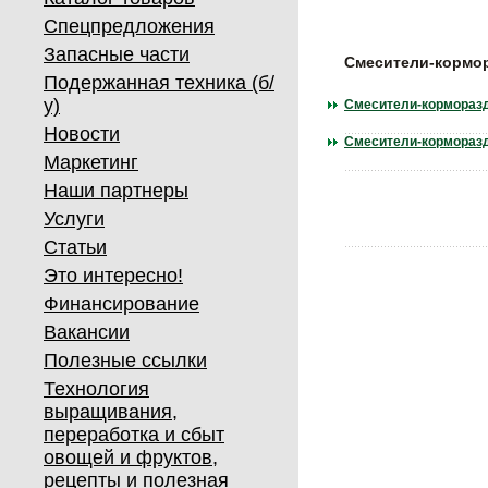
Спецпредложения
Запасные части
Смесители-кормор
Подержанная техника (б/
у)
Смесители-корморазд
Новости
Смесители-корморазд
Маркетинг
Наши партнеры
Услуги
Статьи
Это интересно!
Финансирование
Вакансии
Полезные ссылки
Технология
выращивания,
переработка и сбыт
овощей и фруктов,
рецепты и полезная