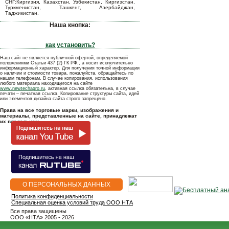
СНГ:Киргизия, Казахстан, Узбекистан, Киргизстан,
Туркменистан, Ташкент, Азербайджан,
Таджикистан.
Наша кнопка:
как установить?
Наш сайт не является публичной офертой, определяемой
положениями Статьи 437 (2) ГК РФ., а носит исключительно
информационный характер. Для получения точной информации
о наличии и стоимости товара, пожалуйста, обращайтесь по
нашим телефонам. В случае копирования, использования
любого материала находящегося на сайте
www.newtechagro.ru
, активная ссылка обязательна, в случае
печати – печатная ссылка. Копирование структуры сайта, идей
или элементов дизайна сайта строго запрещено.
Права на все торговые марки, изображения и
материалы, представленные на сайте, принадлежат
их владельцам.
О ПЕРСОНАЛЬНЫХ ДАННЫХ
Политика конфиденциальности
Специальная оценка условий труда ООО НТА
Все права защищены
OOO «НТА» 2005 - 2026