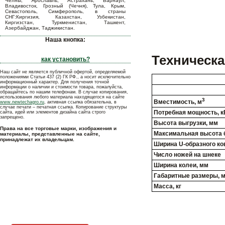
Челны, Ярославль, Астрахань, Барнаул,
Владивосток, Грозный (Чечня), Тула, Крым,
Севастополь, Симферополь, в страны
СНГ:Киргизия, Казахстан, Узбекистан,
Киргизстан, Туркменистан, Ташкент,
Азербайджан, Таджикистан.
Наша кнопка:
Техническа
как установить?
Наш сайт не является публичной офертой, определяемой
положениями Статьи 437 (2) ГК РФ., а носит исключительно
информационный характер. Для получения точной
информации о наличии и стоимости товара, пожалуйста,
обращайтесь по нашим телефонам. В случае копирования,
использования любого материала находящегося на сайте
3
Вместимость, м
www.newtechagro.ru
, активная ссылка обязательна, в
случае печати – печатная ссылка. Копирование структуры
Потребная мощность, к
сайта, идей или элементов дизайна сайта строго
запрещено.
Высота выгрузки, мм
Права на все торговые марки, изображения и
Максимальная высота б
материалы, представленные на сайте,
принадлежат их владельцам.
Ширина U-образного ко
Число ножей на шнеке
Ширина колеи, мм
Габаритные размеры, 
Масса, кг