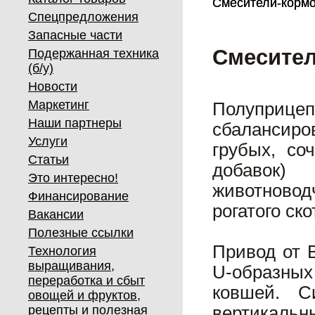
Смесители-кормо
Смесители-кормо
Спецпредложения
Запасные части
Смесител
Подержанная техника
(б/у)
Новости
Маркетинг
Полуприц
Наши партнеры
сбалансир
Услуги
грубых, со
Статьи
добавок)
Это интересно!
животново
Финансирование
рогатого ско
Вакансии
Полезные ссылки
Привод от 
Технология
выращивания,
U-образных
переработка и сбыт
ковшей. С
овощей и фруктов,
рецепты и полезная
вертикальн