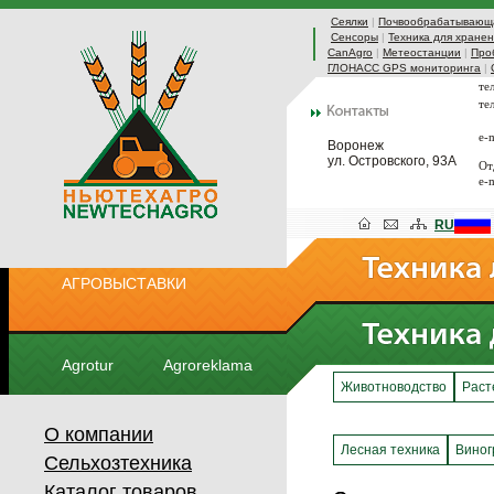
Сеялки
|
Почвообрабатывающа
Сенсоры
|
Техника для хранен
CanAgro
|
Метеостанции
|
Про
ГЛОНАСС GPS мониторинга
|
те
те
e-
Воронеж
ул. Островского, 93А
От
e-
RU
АГРОВЫСТАВКИ
Agrotur
Agroreklama
Животноводство
Раст
О компании
Лесная техника
Виног
Сельхозтехника
Каталог товаров