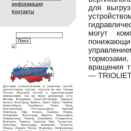
информация
для выгруз
Контакты
устройство
гидравлич
могут ком
понижающим
управлени
тормозами
вращения т
— TRIOLIET
Доставка сельхозтехники и запасных частей,
оросительных систем, насосов во все города
России (быстрой почтой и транспортными
компаниями), так же через дилерскую сеть:
Москва, Владимир, Санкт-Петербург, Саранск,
Калуга, Белгород, Брянск, Орел, Курск, Тамбов,
Новосибирск, Челябинск, Томск, Омск,
Екатеринбург, Ростов-на-Дону, Нижний
Новгород, Уфа, Казань, Самара, Пермь,
Хабаровск, Волгоград, Иркутск, Красноярск,
Новокузнецк, Липецк, Башкирия, Ставрополь,
Воронеж, Тюмень, Саратов, Уфа, Татарстан,
Оренбург, Краснодар, Кемерово, Тольятти,
Рязань, Ижевск, Пенза, Ульяновск, Набережные