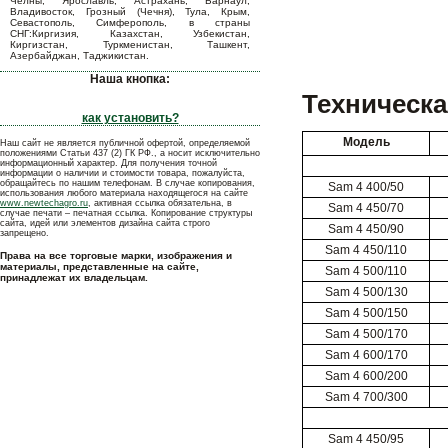
Челны, Ярославль, Астрахань, Барнаул,
Владивосток, Грозный (Чечня), Тула, Крым,
Севастополь, Симферополь, в страны
СНГ:Киргизия, Казахстан, Узбекистан,
Киргизстан, Туркменистан, Ташкент,
Азербайджан, Таджикистан.
Наша кнопка:
Техническа
как установить?
Модель
Наш сайт не является публичной офертой, определяемой
положениями Статьи 437 (2) ГК РФ., а носит исключительно
информационный характер. Для получения точной
информации о наличии и стоимости товара, пожалуйста,
обращайтесь по нашим телефонам. В случае копирования,
Sam 4 400/50
использования любого материала находящегося на сайте
www.newtechagro.ru
, активная ссылка обязательна, в
Sam 4 450/70
случае печати – печатная ссылка. Копирование структуры
сайта, идей или элементов дизайна сайта строго
Sam 4 450/90
запрещено.
Sam 4 450/110
Права на все торговые марки, изображения и
материалы, представленные на сайте,
Sam 4 500/110
принадлежат их владельцам.
Sam 4 500/130
Sam 4 500/150
Sam 4 500/170
Sam 4 600/170
Sam 4 600/200
Sam 4 700/300
Sam 4 450/95