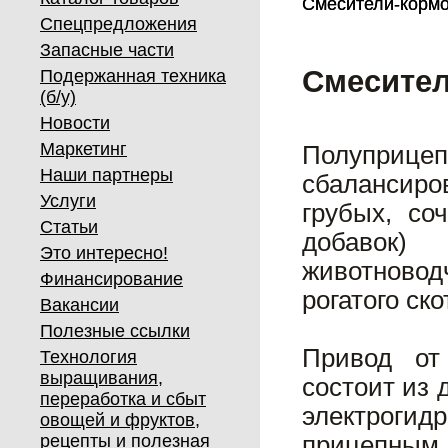
Смесители-кормо
Смесители-кормо
Спецпредложения
Запасные части
Смесител
Подержанная техника
(б/у)
Новости
Маркетинг
Полуприц
Наши партнеры
сбалансир
Услуги
грубых, со
Статьи
добавок)
Это интересно!
животново
Финансирование
рогатого ско
Вакансии
Полезные ссылки
Привод от
Технология
выращивания,
состоит из 
переработка и сбыт
электроги
овощей и фруктов,
рецепты и полезная
прицепным 