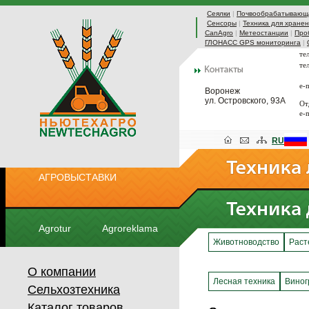
Сеялки
|
Почвообрабатывающа
Сенсоры
|
Техника для хранен
CanAgro
|
Метеостанции
|
Про
ГЛОНАСС GPS мониторинга
|
те
те
e-
Воронеж
ул. Островского, 93А
От
e-
RU
АГРОВЫСТАВКИ
Agrotur
Agroreklama
Животноводство
Раст
О компании
Лесная техника
Виног
Сельхозтехника
Каталог товаров