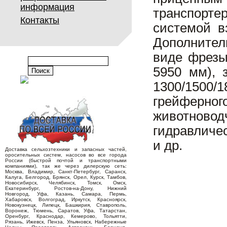
информация
транспорте
Контакты
системой в
Дополнител
виде фрезы
5950 мм), 
1300/1500
грейферн
животновод
гидравличе
и др.
Доставка сельхозтехники и запасных частей,
оросительных систем, насосов во все города
России (быстрой почтой и транспортными
компаниями), так же через дилерскую сеть:
Москва, Владимир, Санкт-Петербург, Саранск,
Калуга, Белгород, Брянск, Орел, Курск, Тамбов,
Новосибирск, Челябинск, Томск, Омск,
Екатеринбург, Ростов-на-Дону, Нижний
Новгород, Уфа, Казань, Самара, Пермь,
Хабаровск, Волгоград, Иркутск, Красноярск,
Новокузнецк, Липецк, Башкирия, Ставрополь,
Воронеж, Тюмень, Саратов, Уфа, Татарстан,
Оренбург, Краснодар, Кемерово, Тольятти,
Рязань, Ижевск, Пенза, Ульяновск, Набережные