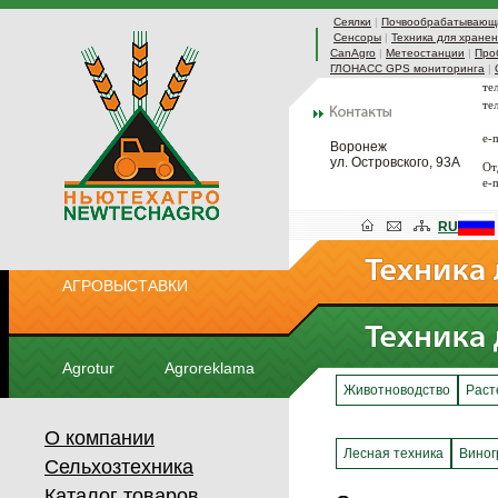
Сеялки
|
Почвообрабатывающа
Сенсоры
|
Техника для хранен
CanAgro
|
Метеостанции
|
Про
ГЛОНАСС GPS мониторинга
|
те
те
e-
Воронеж
ул. Островского, 93А
От
e-
RU
АГРОВЫСТАВКИ
Agrotur
Agroreklama
Животноводство
Раст
О компании
Лесная техника
Виног
Сельхозтехника
Каталог товаров