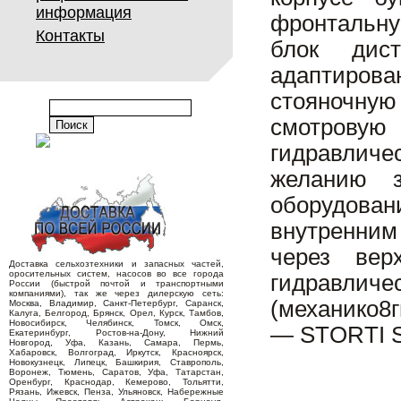
информация
фронтальну
Контакты
блок дист
адаптиро
стояночную
смотровую
гидравличес
желанию з
оборудован
внутренни
через вер
Доставка сельхозтехники и запасных частей,
оросительных систем, насосов во все города
гидравл
России (быстрой почтой и транспортными
компаниями), так же через дилерскую сеть:
(механико8г
Москва, Владимир, Санкт-Петербург, Саранск,
Калуга, Белгород, Брянск, Орел, Курск, Тамбов,
Новосибирск, Челябинск, Томск, Омск,
— STORTI S
Екатеринбург, Ростов-на-Дону, Нижний
Новгород, Уфа, Казань, Самара, Пермь,
Хабаровск, Волгоград, Иркутск, Красноярск,
Новокузнецк, Липецк, Башкирия, Ставрополь,
Воронеж, Тюмень, Саратов, Уфа, Татарстан,
Оренбург, Краснодар, Кемерово, Тольятти,
Рязань, Ижевск, Пенза, Ульяновск, Набережные