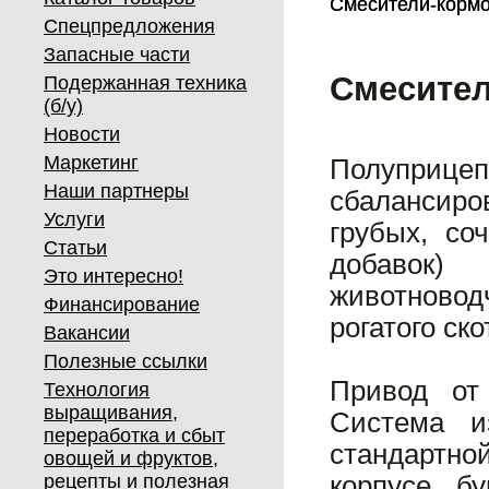
Смесители-корм
Смесители-корм
Спецпредложения
Запасные части
Смесител
Подержанная техника
(б/у)
Новости
Маркетинг
Полуприц
Наши партнеры
сбалансир
Услуги
грубых, со
Статьи
добавок)
Это интересно!
животново
Финансирование
рогатого ско
Вакансии
Полезные ссылки
Привод от
Технология
выращивания,
Система и
переработка и сбыт
стандартно
овощей и фруктов,
рецепты и полезная
корпусе бу