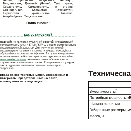
Челны, Ярославль, Астрахань, Барнаул,
Владивосток, Грозный (Чечня), Тула, Крым,
Севастополь, Симферополь, в страны
СНГ:Киргизия, Казахстан, Узбекистан,
Киргизстан, Туркменистан, Ташкент,
Азербайджан, Таджикистан.
Наша кнопка:
как установить?
Наш сайт не является публичной офертой, определяемой
положениями Статьи 437 (2) ГК РФ., а носит исключительно
информационный характер. Для получения точной
информации о наличии и стоимости товара, пожалуйста,
обращайтесь по нашим телефонам. В случае копирования,
использования любого материала находящегося на сайте
www.newtechagro.ru
, активная ссылка обязательна, в
случае печати – печатная ссылка. Копирование структуры
сайта, идей или элементов дизайна сайта строго
запрещено.
Техническа
Права на все торговые марки, изображения и
материалы, представленные на сайте,
принадлежат их владельцам.
3
Вместимость, м
Потребная мощность, к
Ширина колеи, мм
Габаритные размеры, м
Масса, кг