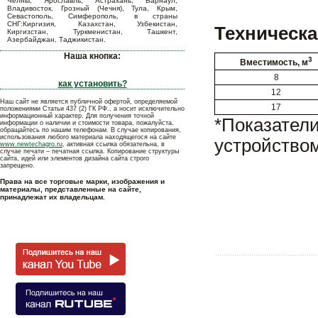
Челны, Ярославль, Астрахань, Барнаул,
Владивосток, Грозный (Чечня), Тула, Крым,
Севастополь, Симферополь, в страны
СНГ:Киргизия, Казахстан, Узбекистан,
Техническа
Киргизстан, Туркменистан, Ташкент,
Азербайджан, Таджикистан.
Наша кнопка:
3
Вместимость, м
8
как установить?
12
Наш сайт не является публичной офертой, определяемой
17
положениями Статьи 437 (2) ГК РФ., а носит исключительно
информационный характер. Для получения точной
*Показател
информации о наличии и стоимости товара, пожалуйста,
обращайтесь по нашим телефонам. В случае копирования,
использования любого материала находящегося на сайте
устройством
www.newtechagro.ru
, активная ссылка обязательна, в
случае печати – печатная ссылка. Копирование структуры
сайта, идей или элементов дизайна сайта строго
запрещено.
Права на все торговые марки, изображения и
материалы, представленные на сайте,
принадлежат их владельцам.