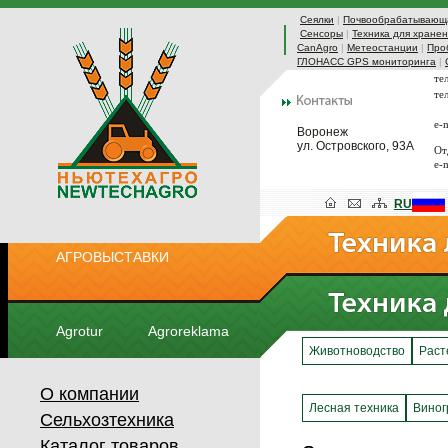
Сеялки
|
Почвообрабатывающа
Сенсоры
|
Техника для хранен
CanAgro
|
Метеостанции
|
Про
ГЛОНАСС GPS мониторинга
|
те
те
e-
Воронеж
ул. Островского, 93А
От
e-
RU
АГРОВЫСТАВКИ
Agrotur
Agroreklama
Животноводство
Раст
О компании
Лесная техника
Виног
Сельхозтехника
Каталог товаров