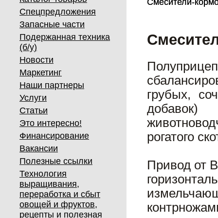
Смесители-корм
Смесители-корм
Спецпредложения
Запасные части
Смесител
Подержанная техника
(б/у)
Новости
Полуприц
Маркетинг
сбалансир
Наши партнеры
грубых, со
Услуги
добавок)
Статьи
животново
Это интересно!
рогатого ско
Финансирование
Вакансии
Полезные ссылки
Привод от 
Технология
горизонт
выращивания,
измельча
переработка и сбыт
овощей и фруктов,
контрножам
рецепты и полезная