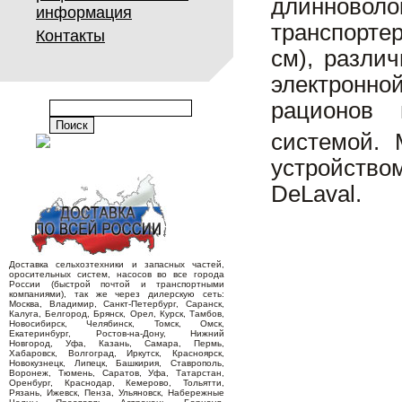
длинново
информация
транспорте
Контакты
см), разли
электронн
рационов 
системой.
устройство
DeLaval.
Доставка сельхозтехники и запасных частей,
оросительных систем, насосов во все города
России (быстрой почтой и транспортными
компаниями), так же через дилерскую сеть:
Москва, Владимир, Санкт-Петербург, Саранск,
Калуга, Белгород, Брянск, Орел, Курск, Тамбов,
Новосибирск, Челябинск, Томск, Омск,
Екатеринбург, Ростов-на-Дону, Нижний
Новгород, Уфа, Казань, Самара, Пермь,
Хабаровск, Волгоград, Иркутск, Красноярск,
Новокузнецк, Липецк, Башкирия, Ставрополь,
Воронеж, Тюмень, Саратов, Уфа, Татарстан,
Оренбург, Краснодар, Кемерово, Тольятти,
Рязань, Ижевск, Пенза, Ульяновск, Набережные