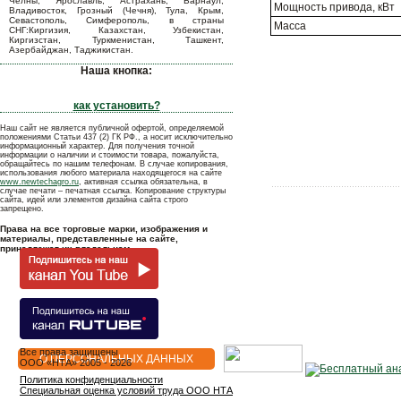
Челны, Ярославль, Астрахань, Барнаул,
Мощность привода, кВт
Владивосток, Грозный (Чечня), Тула, Крым,
Севастополь, Симферополь, в страны
Масса
СНГ:Киргизия, Казахстан, Узбекистан,
Киргизстан, Туркменистан, Ташкент,
Азербайджан, Таджикистан.
Наша кнопка:
как установить?
Наш сайт не является публичной офертой, определяемой
положениями Статьи 437 (2) ГК РФ., а носит исключительно
информационный характер. Для получения точной
информации о наличии и стоимости товара, пожалуйста,
обращайтесь по нашим телефонам. В случае копирования,
использования любого материала находящегося на сайте
www.newtechagro.ru
, активная ссылка обязательна, в
случае печати – печатная ссылка. Копирование структуры
сайта, идей или элементов дизайна сайта строго
запрещено.
Права на все торговые марки, изображения и
материалы, представленные на сайте,
принадлежат их владельцам.
Все права защищены
О ПЕРСОНАЛЬНЫХ ДАННЫХ
OOO «НТА» 2005 - 2026
Политика конфиденциальности
Специальная оценка условий труда ООО НТА