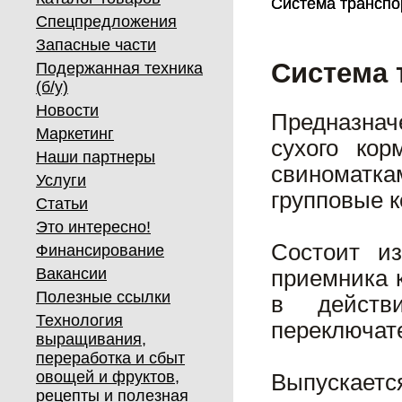
Система транспо
Система транспо
Спецпредложения
Запасные части
Система 
Подержанная техника
(б/у)
Новости
Предназна
Маркетинг
сухого ко
Наши партнеры
свиноматка
Услуги
групповые 
Статьи
Это интересно!
Состоит и
Финансирование
Вакансии
приемника 
Полезные ссылки
в действ
Технология
переключат
выращивания,
переработка и сбыт
овощей и фруктов,
Выпускает
рецепты и полезная