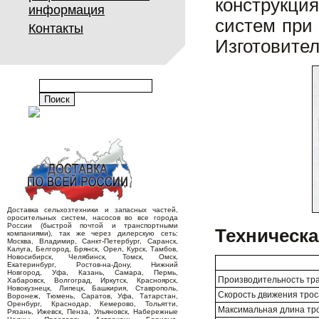
конструкци
информация
систем при
Контакты
Изготовит
Доставка сельхозтехники и запасных частей,
оросительных систем, насосов во все города
России (быстрой почтой и транспортными
Техническа
компаниями), так же через дилерскую сеть:
Москва, Владимир, Санкт-Петербург, Саранск,
Калуга, Белгород, Брянск, Орел, Курск, Тамбов,
Новосибирск, Челябинск, Томск, Омск,
Екатеринбург, Ростов-на-Дону, Нижний
Новгород, Уфа, Казань, Самара, Пермь,
Производительность тра
Хабаровск, Волгоград, Иркутск, Красноярск,
Новокузнецк, Липецк, Башкирия, Ставрополь,
Скорость движения трос
Воронеж, Тюмень, Саратов, Уфа, Татарстан,
Оренбург, Краснодар, Кемерово, Тольятти,
Максимальная длина тро
Рязань, Ижевск, Пенза, Ульяновск, Набережные