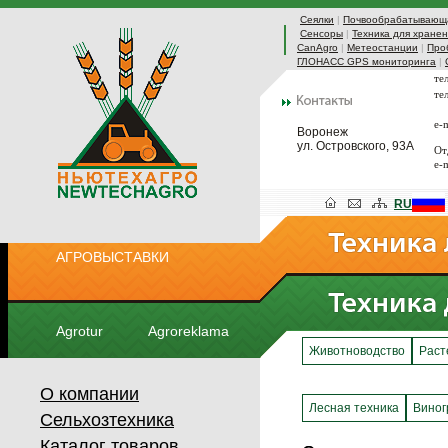
Сеялки
|
Почвообрабатывающа
Сенсоры
|
Техника для хранен
CanAgro
|
Метеостанции
|
Про
ГЛОНАСС GPS мониторинга
|
те
те
e-
Воронеж
ул. Островского, 93А
От
e-
RU
АГРОВЫСТАВКИ
Agrotur
Agroreklama
Животноводство
Раст
О компании
Лесная техника
Виног
Сельхозтехника
Каталог товаров